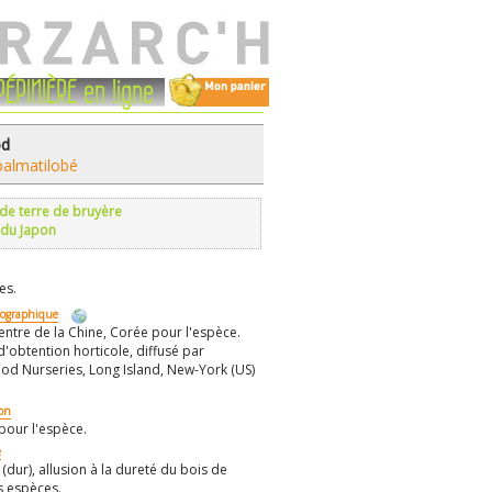
PÉPINIÈRE en ligne
od
palmatilobé
 de terre de bruyère
 du Japon
es.
éographique
entre de la Chine, Corée pour l'espèce.
 d'obtention horticole, diffusé par
d Nurseries, Long Island, New-York (US)
ion
pour l'espèce.
e
(dur), allusion à la dureté du bois de
s espèces.