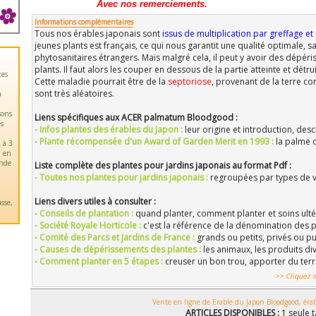
Avec nos remerciements.
Informations complémentaires
Tous nos érables japonais sont
issus de multiplication par greffage e
jeunes plants est français, ce qui nous garantit une qualité optimale,
phytosanitaires étrangers. Mais malgré cela, il peut y avoir des dépé
plants. Il faut alors les couper en dessous de la partie atteinte et dét
tes
Cette maladie pourrait être de la
septoriose
, provenant de la terre co
sont très aléatoires.
a
sons
Liens spécifiques aux ACER palmatum Bloodgood :
es
- Infos plantes des érables du Japon :
leur origine et introduction, desc
- Plante récompensée d'un Award of Garden Merit en 1993 :
la palme 
 à 3
u en
ande
Liste complète des plantes pour jardins japonais au format Pdf :
- Toutes nos plantes pour jardins japonais :
regroupées par types de vé
Liens divers utiles à consulter :
sse,
- Conseils de plantation :
quand planter, comment planter et soins ultér
- Société Royale Horticole :
c'est la référence de la dénomination des p
- Comité des Parcs et Jardins de France :
grands ou petits, privés ou pu
- Causes de dépérissements des plantes :
les animaux, les produits div
- Comment planter en 5 étapes :
creuser un bon trou, apporter du ter
>> Cliquez s
Vente en ligne de Erable du Japon Bloodgood, éra
ARTICLES DISPONIBLES :
1 seule t