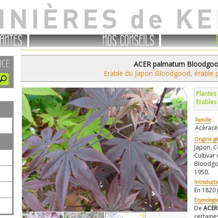
ANTES
NOS CONSEILS
NCE
ACER palmatum Bloodgo
Erable du Japon Bloodgood, érable 
Plantes
Erables
Famille
Acéracé
Origine g
Japon, C
Cultivar
Bloodgoo
1950.
Introduct
En 1820 
Etymologi
De
ACER
certaine