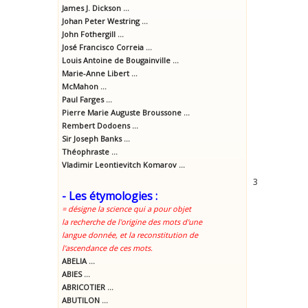
James J. Dickson ...
Johan Peter Westring ...
John Fothergill ...
José Francisco Correia ...
Louis Antoine de Bougainville ...
Marie-Anne Libert ...
McMahon ...
Paul Farges ...
Pierre Marie Auguste Broussone ...
Rembert Dodoens ...
Sir Joseph Banks ...
Théophraste ...
Vladimir Leontievitch Komarov ...
3
- Les étymologies :
= désigne la science qui a pour objet
la recherche de l'origine des mots d'une
langue donnée, et la reconstitution de
l'ascendance de ces mots.
ABELIA ...
ABIES ...
ABRICOTIER ...
ABUTILON ...