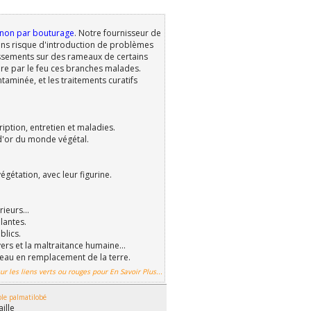
t non par bouturage
. Notre fournisseur de
 sans risque d'introduction de problèmes
rissements sur des rameaux de certains
ruire par le feu ces branches malades.
ntaminée, et les traitements curatifs
ription, entretien et maladies.
d'or du monde végétal.
gétation, avec leur figurine.
ieurs...
lantes.
blics.
ers et la maltraitance humaine...
reau en remplacement de la terre.
ur les liens verts ou rouges pour En Savoir Plus...
ble palmatilobé
aille