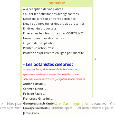
semaine
A la réception de vos plantes...
Couper les fleurs fânées des agapanthes
Délais de livraison en vente à distance
Détail des infos-bulles des articles présentés
En direct du producteur
Enlever les feuilles mortes des CORDYLINES
Noms botaniques des plantes
Origine de nos plantes
Planter un arbre, c'est...
Profitez des prix vente en ligne par quantité
2
- Les botanistes célèbres :
= ce sont les spécialistes de la botanique,
qui représente la science des végétaux, de
300 ans avant notre ère, jusqu'au siècle dernier.
Armand David ...
Carl von Linné ...
Félix de Azara ...
Francesco Griselini ...
re
Nos plantes
Nos conseils
e-Catalogue
Nouveautés
Co
|
Georges Joseph Kamel ...
|
|
|
|
ières de Kerzarc'h - 2026
|
Plan du site
|
Mentions Légales
|
Réalisation Hortisphère
groupe
Henri Ernest Baillon ...
James Cook ...