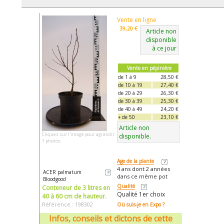
Vente en ligne
39,20 €
Article non
disponible
à ce jour
Vente en pépinière
de 1 à 9
28,50 €
de 10 à 19
27,40 €
de 20 à 29
26,30 €
de 30 à 39
25,30 €
de 40 à 49
24,20 €
+ de 50
23,10 €
Article non
Cliquez sur l'image pour agrandir
disponible.
1 photos
Age de la plante
4 ans dont 2 années
ACER palmatum
dans ce même pot
Bloodgood
Qualité
Conteneur de 3 litres en
Qualité 1er choix
40 à 60 cm de hauteur.
Référence : 198302
Où suis-je en Expo ?
Infos, conseils et dictons de cette