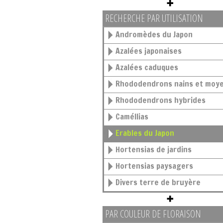
RECHERCHE PAR UTILISATION
Andromèdes du Japon
Azalées japonaises
Azalées caduques
Rhododendrons nains et moy
Rhododendrons hybrides
Caméllias
Erables du Japon
Hortensias de jardins
Hortensias paysagers
Divers terre de bruyère
PAR COULEUR DE FLORAISON