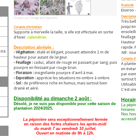
Rusticité
Environ -
Descriptio
Cliquez sur l'image pour agrandir
Très bel
jusqu'en
Conseils d'entretien
ensoleil
Supporte à merveille la taille, si elle est effectuée en sortie
feuillage
d'hiver.
calendrier.
Hauteur 
rapide. 
Description abrégée :
ens
- Végétation :
étalé et élégant, pouvant atteindre 2 m de
NB : tous
hauteur pour autant de largeur.
Conseils d'
- Feuillage :
caduc, allant de rouge en passant par sang, puis
A plante
pourpre en finissant par rouge-brun.
en évita
- Floraison :
insignifiante pourpre d'avril à mai.
par exem
- Exposition :
apprécie les situations mi-ombre à ombre.
surtout 
- Sol :
de préférence riche en humus, mais surtout bien
Utilisab
drainé et aéré.
C'est un
Disponibilité au dimanche 2 août :
Horair
Désolé, je ne suis pas disponible pour cette saison de
La pépin
plantation 2024/2025.
horaires
Nos hora
accessib
La pépinière sera exceptionnellement fermée
en raison des fortes chaleurs les après-midi
du mardi 7 au vendredi 10 juillet.
Ouvert en matinée de 9h à 12h.