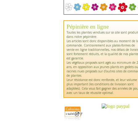
Pépinière en ligne
Toutes les plantes vendues sur ce site sont produi
dans notre pépinière.
Les articles sont donc disponibles au moment de l
commande. Contrairement aux plates-formes de
vente en ligne traditionnelles, nos délais de livrai
sont fortement réduits, et la qualité de nos plant
est garantie.
Les végétaux proposés sont agés au minimum de 2
ans, en opposition aux jeunes plants en godets o
racines nues proposés sur d'autres sites de comm
de plantes.
Leur résistance est donc renforcée, et leur volume
plus important (les conditions de livraison sont
adaptées). Cela vous fait gagner des années de pou
avec un taux de réussite optimal.