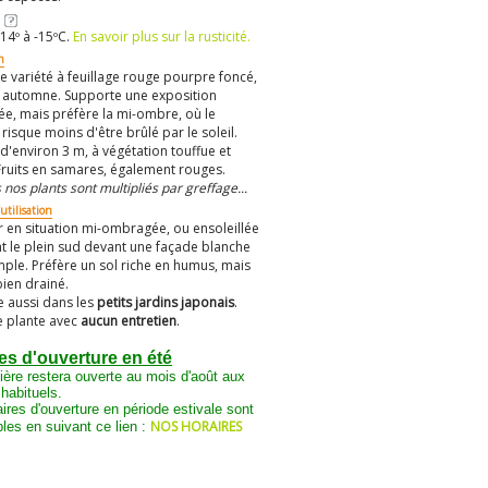
14º à -15ºC.
En savoir plus sur la rusticité.
n
le variété à feuillage rouge pourpre foncé,
 automne. Supporte une exposition
lée, mais préfère la mi-ombre, où le
 risque moins d'être brûlé par le soleil.
d'environ 3 m, à végétation touffue et
Fruits en samares, également rouges.
 nos plants sont multipliés par greffage...
utilisation
r en situation mi-ombragée, ou ensoleillée
nt le plein sud devant une façade blanche
ple. Préfère un sol riche en humus, mais
bien drainé.
le aussi dans les
petits jardins japonais
.
e plante avec
aucun entretien
.
es d'ouverture en été
ière restera ouverte au mois d'août aux
 habituels.
ires d'ouverture en période estivale sont
NOS HORAIRES
les en suivant ce lien :