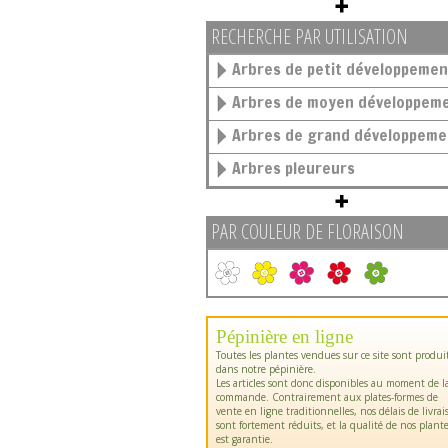
RECHERCHE PAR UTILISATION
Arbres de petit développemen
Arbres de moyen développem
Arbres de grand développeme
Arbres pleureurs
PAR COULEUR DE FLORAISON
Pépinière en ligne
Toutes les plantes vendues sur ce site sont produi
dans notre pépinière.
Les articles sont donc disponibles au moment de l
commande. Contrairement aux plates-formes de
vente en ligne traditionnelles, nos délais de livrai
sont fortement réduits, et la qualité de nos plant
est garantie.