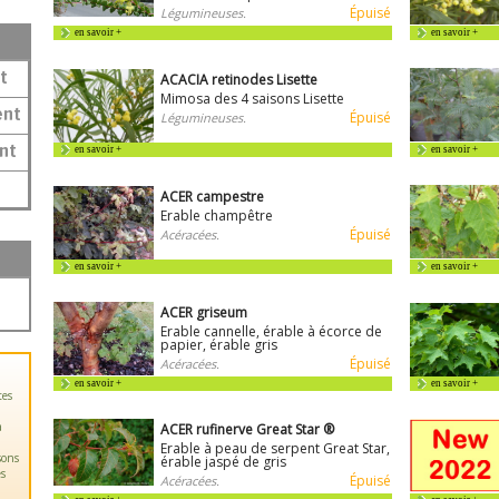
Épuisé
Légumineuses.
en savoir +
en savoir +
t
ACACIA retinodes Lisette
Mimosa des 4 saisons Lisette
ent
Épuisé
Légumineuses.
nt
en savoir +
en savoir +
ACER campestre
Erable champêtre
Épuisé
Acéracées.
en savoir +
en savoir +
ACER griseum
Erable cannelle, érable à écorce de
papier, érable gris
Épuisé
Acéracées.
en savoir +
en savoir +
tes
a
ACER rufinerve Great Star ®
Erable à peau de serpent Great Star,
sons
érable jaspé de gris
es
Épuisé
Acéracées.