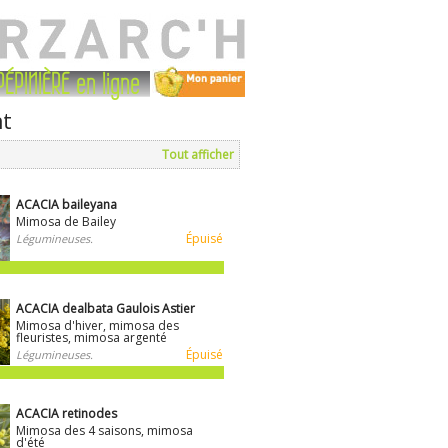
PÉPINIÈRE en ligne
nt
Tout afficher
ACACIA baileyana
Mimosa de Bailey
Épuisé
Légumineuses.
ACACIA dealbata Gaulois Astier
Mimosa d'hiver, mimosa des
fleuristes, mimosa argenté
Épuisé
Légumineuses.
ACACIA retinodes
Mimosa des 4 saisons, mimosa
d'été