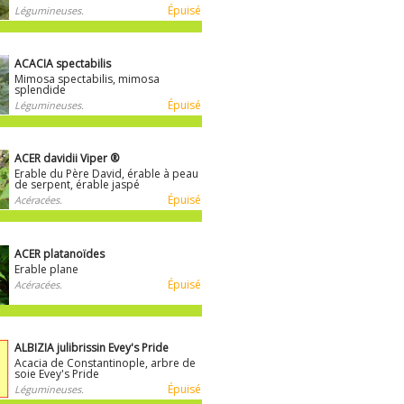
Épuisé
Légumineuses.
ACACIA spectabilis
Mimosa spectabilis, mimosa
splendide
Épuisé
Légumineuses.
ACER davidii Viper ®
Erable du Père David, érable à peau
de serpent, érable jaspé
Épuisé
Acéracées.
ACER platanoïdes
Erable plane
Épuisé
Acéracées.
ALBIZIA julibrissin Evey's Pride
Acacia de Constantinople, arbre de
soie Evey's Pride
Épuisé
Légumineuses.