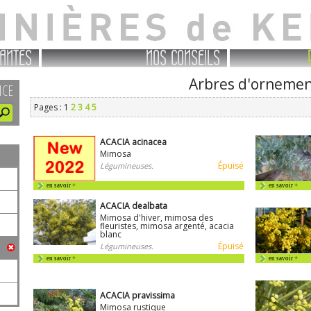
ANTES
NOS CONSEILS
Arbres d'orneme
NCE
Pages : 1
2
3
4
5
ACACIA acinacea
Mimosa
Épuisé
Légumineuses.
en savoir +
en savoir +
ACACIA dealbata
Mimosa d'hiver, mimosa des
fleuristes, mimosa argenté, acacia
blanc
Épuisé
Légumineuses.
en savoir +
en savoir +
ACACIA pravissima
Mimosa rustique