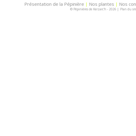
Présentation de la Pépinière
Nos plantes
Nos con
|
|
© Pépinières de Kerzarc'h - 2026
|
Plan du sit