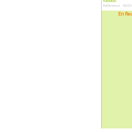
hauteur.
Référence : 10221
En fle