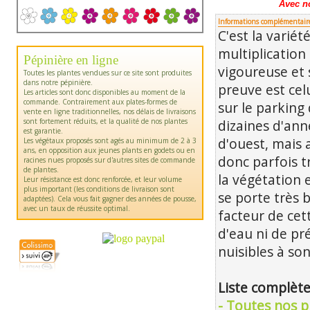
Avec n
Informations complémentair
C'est la variét
multiplication
Pépinière en ligne
vigoureuse et
Toutes les plantes vendues sur ce site sont produites
dans notre pépinière.
preuve est cel
Les articles sont donc disponibles au moment de la
commande. Contrairement aux plates-formes de
sur le parking
vente en ligne traditionnelles, nos délais de livraisons
sont fortement réduits, et la qualité de nos plantes
dizaines d'ann
est garantie.
d'ouest, mais a
Les végétaux proposés sont agés au minimum de 2 à 3
ans, en opposition aux jeunes plants en godets ou en
donc parfois t
racines nues proposés sur d'autres sites de commande
de plantes.
la végétation e
Leur résistance est donc renforcée, et leur volume
plus important (les conditions de livraison sont
se porte très b
adaptées). Cela vous fait gagner des années de pousse,
avec un taux de réussite optimal.
facteur de cet
d'eau ni de p
nuisibles à s
Liste complète
- Toutes nos p