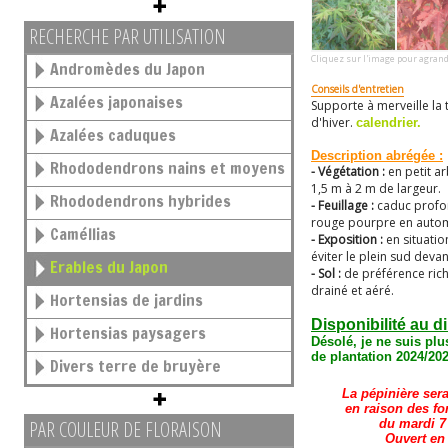
RECHERCHE PAR UTILISATION
Cliquez sur l'image pour agrand
Andromèdes du Japon
Conseils d'entretien
Azalées japonaises
Supporte à merveille la ta
d'hiver.
calendrier.
Azalées caduques
Description abrégée :
Rhododendrons nains et moyens
- Végétation :
en petit a
1,5 m à 2 m de largeur.
Rhododendrons hybrides
- Feuillage :
caduc profo
rouge pourpre en auto
Caméllias
- Exposition :
en situati
éviter le plein sud deva
Erables du Japon
- Sol :
de préférence ric
drainé et aéré.
Hortensias de jardins
Disponibilité au d
Hortensias paysagers
Désolé, je ne suis plu
de plantation 2024/202
Divers terre de bruyère
La pépinière ser
en raison des fo
PAR COULEUR DE FLORAISON
du mardi 7 
Ouvert en