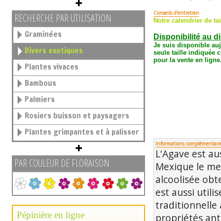
Conseils d'entretien
RECHERCHE PAR UTILISATION
Notre calendrier de tai
Graminées
Disponibilité au d
Je suis disponible au
Divers exotiques
seule taille
indiquée c
pour la vente en ligne
Plantes vivaces
Bambous
Palmiers
Rosiers buisson et paysagers
Plantes grimpantes et à palisser
Informations complémentair
L'Agave est au
PAR COULEUR DE FLORAISON
Mexique le me
alcoolisée obt
est aussi util
traditionnelle
Pépinière en ligne
propriétés ant