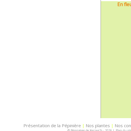
En fle
Présentation de la Pépinière
Nos plantes
Nos con
|
|
© Pépinières de Kerzarc'h - 2026
|
Plan du sit