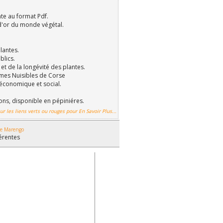
nte au format Pdf.
d'or du monde végétal.
lantes.
blics.
et de la longévité des plantes.
mes Nuisibles de Corse
économique et social.
ions, disponible en pépiniéres.
ur les liens verts ou rouges pour En Savoir Plus...
 de Marengo
férentes