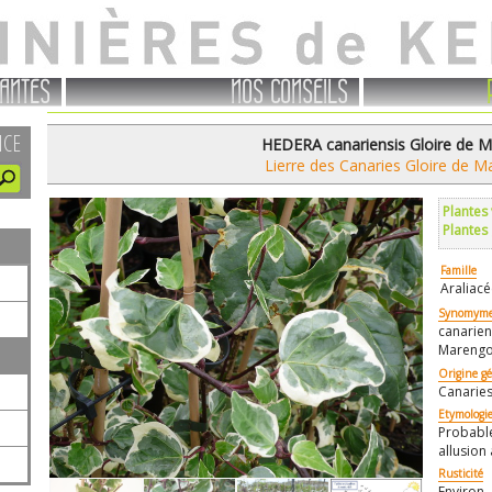
ANTES
NOS CONSEILS
NCE
HEDERA canariensis Gloire de 
Lierre des Canaries Gloire de 
Plantes
Plantes
Famille
Araliacé
Synomyme
canarien
Marengo
Origine g
Canaries
Etymologi
Probabl
allusion
Rusticité
Environ -