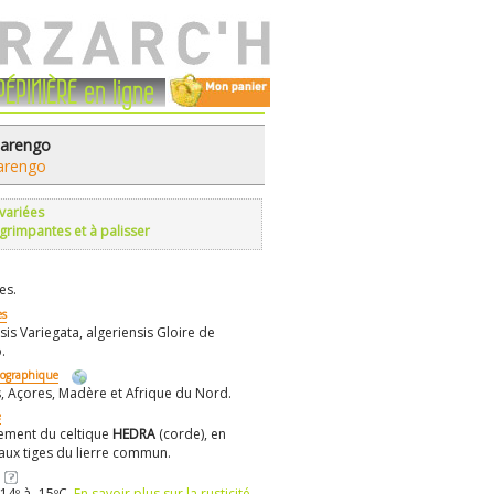
PÉPINIÈRE en ligne
Marengo
Marengo
 variées
 grimpantes et à palisser
es.
s
sis Variegata, algeriensis Gloire de
.
éographique
, Açores, Madère et Afrique du Nord.
e
ement du celtique
HEDRA
(corde), en
 aux tiges du lierre commun.
14º à -15ºC.
En savoir plus sur la rusticité.