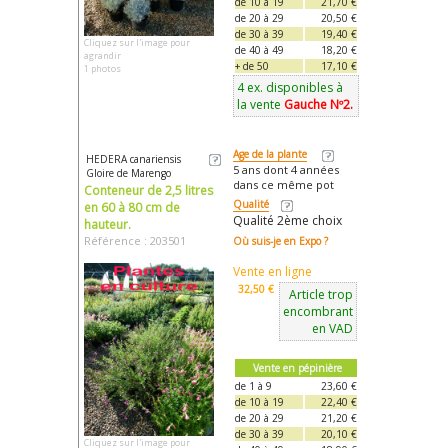
de 10 à 19
21,70 €
de 20 à 29
20,50 €
de 30 à 39
19,40 €
Cliquez sur l'image pour
de 40 à 49
18,20 €
agrandir
+ de 50
17,10 €
1 photos
4 ex. disponibles à
la vente
Gauche Nº2.
Age de la plante
HEDERA canariensis
5 ans dont 4 années
Gloire de Marengo
dans ce même pot
Conteneur de 2,5 litres
Qualité
en 60 à 80 cm de
Qualité 2ème choix
hauteur.
Référence : 203501
Où suis-je en Expo ?
Vente en ligne
32,50 €
Article trop
encombrant
en VAD
Vente en pépinière
de 1 à 9
23,60 €
de 10 à 19
22,40 €
de 20 à 29
21,20 €
de 30 à 39
20,10 €
Cliquez sur l'image pour