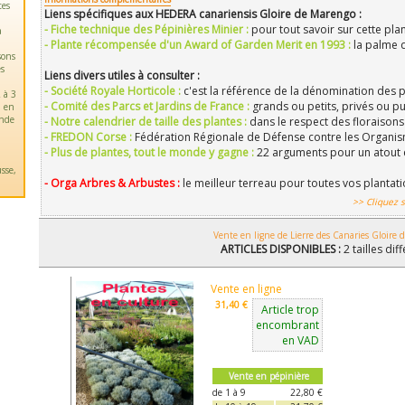
tes
Liens spécifiques aux HEDERA canariensis Gloire de Marengo :
- Fiche technique des Pépinières Minier :
pour tout savoir sur cette pla
a
- Plante récompensée d'un Award of Garden Merit en 1993 :
la palme 
sons
es
Liens divers utiles à consulter :
- Société Royale Horticole :
c'est la référence de la dénomination des p
 à 3
- Comité des Parcs et Jardins de France :
grands ou petits, privés ou pu
u en
ande
- Notre calendrier de taille des plantes :
dans le respect des floraisons 
- FREDON Corse :
Fédération Régionale de Défense contre les Organis
- Plus de plantes, tout le monde y gagne :
22 arguments pour un atout 
sse,
- Orga Arbres & Arbustes :
le meilleur terreau pour toutes vos plantat
>> Cliquez s
Vente en ligne de Lierre des Canaries Gloire
ARTICLES DISPONIBLES :
2 tailles dif
Vente en ligne
31,40 €
Article trop
encombrant
en VAD
Vente en pépinière
de 1 à 9
22,80 €