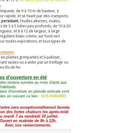
n
rimpante, de 6 à 10 m de hauteur, à
ce rapide, et se fixant par des crampons.
e
persistant.
Feuilles alternes, ovales,
s de 3 à 5 lobes peu profonds, de 10 à 20
ngueur, et 6 à 12 de largeur, à large
régulière blanc crème, sur fond vert
our toutes expositions, et tous types de
utilisation
r en plantes grimpantes et à palisser,
hant seules ou à aider par un treillage ou
s fils de fer.
es d'ouverture en été
ière restera ouverte au mois d'août aux
 habituels.
ires d'ouverture en période estivale sont
NOS HORAIRES
les en suivant ce lien :
inière sera exceptionnellement fermée
son des fortes chaleurs les après-midi
u mardi 7 au vendredi 10 juillet.
Ouvert en matinée de 9h à 12h.
Avec nos remerciements.