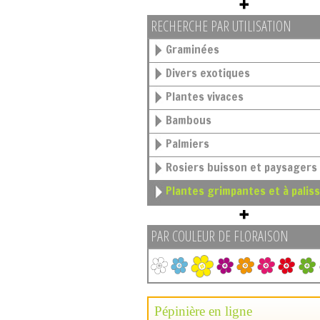
RECHERCHE PAR UTILISATION
Graminées
Divers exotiques
Plantes vivaces
Bambous
Palmiers
Rosiers buisson et paysagers
Plantes grimpantes et à palis
PAR COULEUR DE FLORAISON
Pépinière en ligne