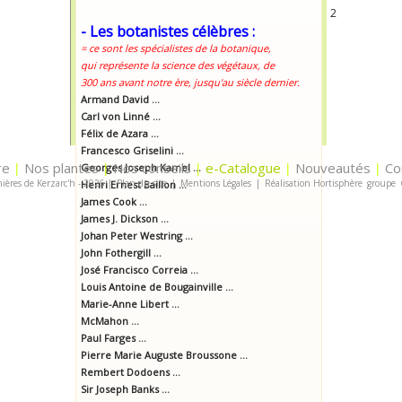
2
- Les botanistes célèbres :
= ce sont les spécialistes de la botanique,
qui représente la science des végétaux, de
300 ans avant notre ère, jusqu'au siècle dernier.
Armand David ...
Carl von Linné ...
Félix de Azara ...
Francesco Griselini ...
re
Nos plantes
Nos conseils
e-Catalogue
Nouveautés
Co
|
Georges Joseph Kamel ...
|
|
|
|
ières de Kerzarc'h - 2026
|
Plan du site
|
Mentions Légales
|
Réalisation Hortisphère
groupe
Henri Ernest Baillon ...
James Cook ...
James J. Dickson ...
Johan Peter Westring ...
John Fothergill ...
José Francisco Correia ...
Louis Antoine de Bougainville ...
Marie-Anne Libert ...
McMahon ...
Paul Farges ...
Pierre Marie Auguste Broussone ...
Rembert Dodoens ...
Sir Joseph Banks ...