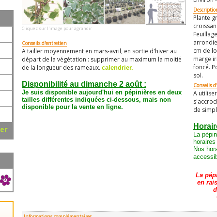
Descriptio
Plante g
croissan
Cliquez sur l'image pour agrandir
Feuillag
arrondie
Conseils d'entretien
cm de lo
A tailler moyennement en mars-avril, en sortie d'hiver au
marge ir
départ de la végétation : supprimer au maximum la moitié
foncé. P
de la longueur des rameaux.
calendrier.
sol.
Disponibilité au dimanche 2 août :
Conseils d'
Je suis disponible aujourd'hui en pépinières en deux
A utilise
tailles différentes
indiquées ci-dessous
, mais non
s'accroc
disponible pour la vente en ligne.
de simple
Horair
ser
La pépin
horaires
Nos hora
accessib
La pép
en rai
d
Informations complémentaires