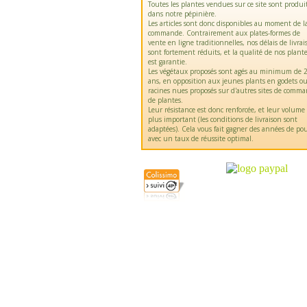
Toutes les plantes vendues sur ce site sont produi
dans notre pépinière.
Les articles sont donc disponibles au moment de l
commande. Contrairement aux plates-formes de
vente en ligne traditionnelles, nos délais de livrai
sont fortement réduits, et la qualité de nos plant
est garantie.
Les végétaux proposés sont agés au minimum de 2
ans, en opposition aux jeunes plants en godets o
racines nues proposés sur d'autres sites de comm
de plantes.
Leur résistance est donc renforcée, et leur volume
plus important (les conditions de livraison sont
adaptées). Cela vous fait gagner des années de pou
avec un taux de réussite optimal.