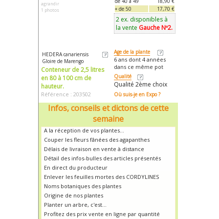
de 40 à 49
18,90 €
agrandir
+ de 50
17,70 €
1 photos
2 ex. disponibles à
la vente
Gauche Nº2.
Age de la plante
HEDERA canariensis
6 ans dont 4 années
Gloire de Marengo
dans ce même pot
Conteneur de 2,5 litres
Qualité
en 80 à 100 cm de
Qualité 2ème choix
hauteur.
Référence : 203502
Où suis-je en Expo ?
Infos, conseils et dictons de cette
semaine
A la réception de vos plantes...
Couper les fleurs fânées des agapanthes
Délais de livraison en vente à distance
Détail des infos-bulles des articles présentés
En direct du producteur
Enlever les feuilles mortes des CORDYLINES
Noms botaniques des plantes
Origine de nos plantes
Planter un arbre, c'est...
Profitez des prix vente en ligne par quantité