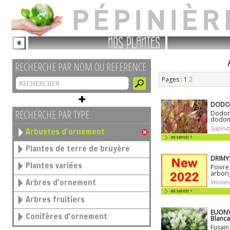
NOS PLANTES
RECHERCHE PAR NOM OU REFERENCE
Pages : 1
2
DODON
RECHERCHE PAR TYPE
Dodon
dodon
Sapind
Arbustes d'ornement
en savoir +
Plantes de terre de bruyère
DRIMYS
Plantes variées
Poivre
arbori
Arbres d'ornement
Wintéra
en savoir +
Arbres fruitiers
EUONY
Conifères d'ornement
Blanc
Fusain