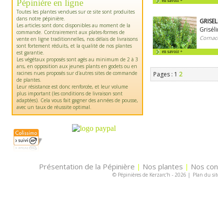
Pépinière en ligne
en savoir +
Toutes les plantes vendues sur ce site sont produites
dans notre pépinière.
GRISEL
Les articles sont donc disponibles au moment de la
Griséli
commande. Contrairement aux plates-formes de
Cornac
vente en ligne traditionnelles, nos délais de livraisons
sont fortement réduits, et la qualité de nos plantes
est garantie.
en savoir +
Les végétaux proposés sont agés au minimum de 2 à 3
ans, en opposition aux jeunes plants en godets ou en
racines nues proposés sur d'autres sites de commande
Pages : 1
2
de plantes.
Leur résistance est donc renforcée, et leur volume
plus important (les conditions de livraison sont
adaptées). Cela vous fait gagner des années de pousse,
avec un taux de réussite optimal.
Présentation de la Pépinière
Nos plantes
Nos con
|
|
© Pépinières de Kerzarc'h - 2026
|
Plan du sit