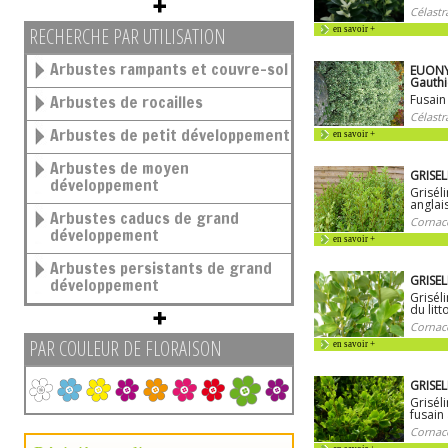
Célastr
RECHERCHE PAR UTILISATION
en savoir +
Arbustes rampants et couvre-sol
EUONY
Gauthi
Arbustes de rocailles
Fusain
Célastr
Arbustes de petit développement
en savoir +
Arbustes de moyen
GRISELI
développement
Griséli
anglai
Arbustes caducs de grand
Cornac
développement
en savoir +
Arbustes persistants de grand
GRISEL
développement
Grisél
du litt
Cornac
PAR COULEUR DE FLORAISON
en savoir +
GRISEL
Griséli
fusain
Cornac