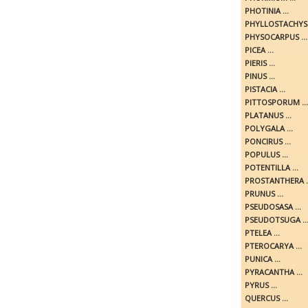
PHOTINIA ...
PHYLLOSTACHYS .
PHYSOCARPUS ...
PICEA ...
PIERIS ...
PINUS ...
PISTACIA ...
PITTOSPORUM ...
PLATANUS ...
POLYGALA ...
PONCIRUS ...
POPULUS ...
POTENTILLA ...
PROSTANTHERA ..
PRUNUS ...
PSEUDOSASA ...
PSEUDOTSUGA ..
PTELEA ...
PTEROCARYA ...
PUNICA ...
PYRACANTHA ...
PYRUS ...
QUERCUS ...