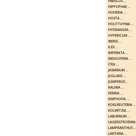
HIBISCUS ...
HIPPOPHAE ...
HOHERIA ...
HOSTA ...
HOUTTUYNIA ...
HYDRANGEA ...
HYPERICUM ...
IBERIS ...
ILEX ...
IMPERATA ...
INDIGOFERA ...
ITEA ...
JASMINUM ...
JUGLANS ...
JUNIPERUS ...
KALMIA ...
KERRIA ...
KNIPHOFIA ...
KOELREUTERIA ...
KOLWITZIA ...
LABURNUM ...
LAGERSTROEMIA .
LAMPRANTHUS ..
LANTANA ...