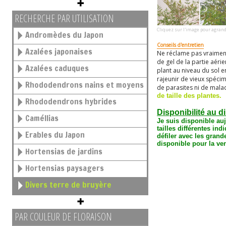
RECHERCHE PAR UTILISATION
Cliquez sur l'image pour agrand
Andromèdes du Japon
Conseils d'entretien
Azalées japonaises
Ne réclame pas vraiment 
de gel de la partie aérie
Azalées caduques
plant au niveau du sol 
rajeunir de vieux spéci
Rhododendrons nains et moyens
de parasites ni de mala
de taille des plantes.
Rhododendrons hybrides
Disponibilité au d
Caméllias
Je suis disponible auj
tailles différentes
indi
Erables du Japon
défiler avec les grand
disponible pour la ven
Hortensias de jardins
Hortensias paysagers
Divers terre de bruyère
PAR COULEUR DE FLORAISON