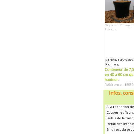
Cliquez sur l'image po
1 photos
NANDINA domestica
Richmond
Conteneur de 7,5 
en 40 à 60 cm de
hauteur.
Référence : 15582
Infos, cons
A la réception de
Couper les fleur
Délais de livrais
Détail des infos-
En direct du pro