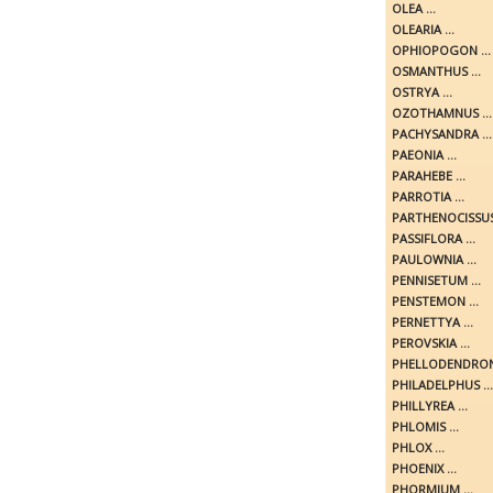
OLEA ...
OLEARIA ...
OPHIOPOGON ...
OSMANTHUS ...
OSTRYA ...
OZOTHAMNUS ...
PACHYSANDRA ...
PAEONIA ...
PARAHEBE ...
PARROTIA ...
PARTHENOCISSUS 
PASSIFLORA ...
PAULOWNIA ...
PENNISETUM ...
PENSTEMON ...
PERNETTYA ...
PEROVSKIA ...
PHELLODENDRON 
PHILADELPHUS ...
PHILLYREA ...
PHLOMIS ...
PHLOX ...
PHOENIX ...
PHORMIUM ...