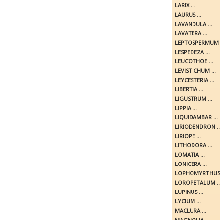
LARIX ...
LAURUS ...
LAVANDULA ...
LAVATERA ...
LEPTOSPERMUM .
LESPEDEZA ...
LEUCOTHOE ...
LEVISTICHUM ...
LEYCESTERIA ...
LIBERTIA ...
LIGUSTRUM ...
LIPPIA ...
LIQUIDAMBAR ...
LIRIODENDRON ..
LIRIOPE ...
LITHODORA ...
LOMATIA ...
LONICERA ...
LOPHOMYRTHUS .
LOROPETALUM ..
LUPINUS ...
LYCIUM ...
MACLURA ...
MAGNOLIA ...