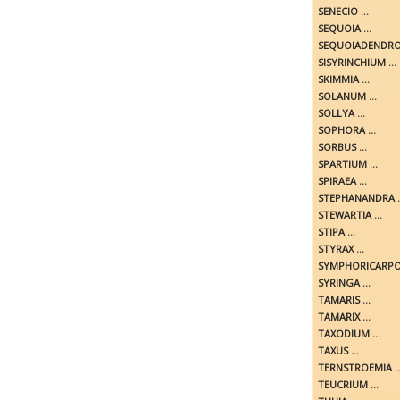
SENECIO ...
SEQUOIA ...
SEQUOIADENDRON
SISYRINCHIUM ...
SKIMMIA ...
SOLANUM ...
SOLLYA ...
SOPHORA ...
SORBUS ...
SPARTIUM ...
SPIRAEA ...
STEPHANANDRA ..
STEWARTIA ...
STIPA ...
STYRAX ...
SYMPHORICARPOS
SYRINGA ...
TAMARIS ...
TAMARIX ...
TAXODIUM ...
TAXUS ...
TERNSTROEMIA ..
TEUCRIUM ...