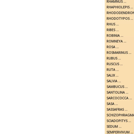
RHAMNUS ...
RHAPHIOLEPIS ...
RHODODENDRON 
RHODOTYPOS ...
RHUS ...
RIBES ...
ROBINIA ...
ROMNEYA ...
ROSA ...
ROSMARINUS ...
RUBUS ...
RUSCUS ...
RUTA ...
SALIX ...
SALVIA ...
SAMBUCUS ...
SANTOLINA ...
SARCOCOCCA ...
SASA ...
SASSAFRAS ...
SCHIZOPHRAGMA 
SCIADOPITYS ...
SEDUM ...
SEMPERVIVUM ...