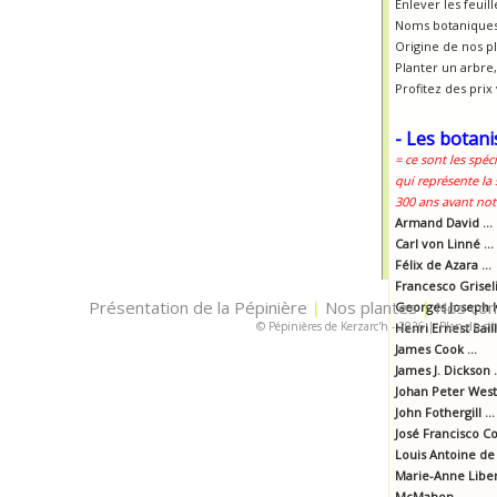
Enlever les feui
Noms botaniques
Origine de nos p
Planter un arbre, 
Profitez des prix
- Les botani
= ce sont les spéc
qui représente la
300 ans avant notr
Armand David ...
Carl von Linné ...
Félix de Azara ...
Francesco Griselin
Présentation de la Pépinière
Nos plantes
Nos con
|
Georges Joseph K
|
© Pépinières de Kerzarc'h - 2026
|
Plan du sit
Henri Ernest Baill
James Cook ...
James J. Dickson .
Johan Peter Westr
John Fothergill ...
José Francisco Cor
Louis Antoine de 
Marie-Anne Libert
McMahon ...