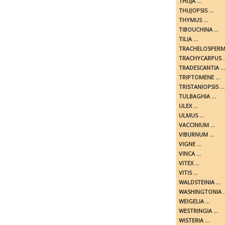
THUJA ...
THUJOPSIS ...
THYMUS ...
TIBOUCHINA ...
TILIA ...
TRACHELOSPERMU
TRACHYCARPUS ..
TRADESCANTIA ...
TRIPTOMENE ...
TRISTANIOPSIS ...
TULBAGHIA ...
ULEX ...
ULMUS ...
VACCINIUM ...
VIBURNUM ...
VIGNE ...
VINCA ...
VITEX ...
VITIS ...
WALDSTEINIA ...
WASHINGTONIA ..
WEIGELIA ...
WESTRINGIA ...
WISTERIA ...