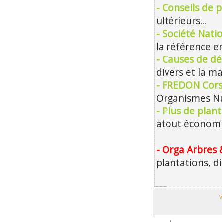
- Conseils de p
ultérieurs...
- Société Nati
la référence en
- Causes de dé
divers et la m
- FREDON Cors
Organismes Nu
- Plus de plan
atout économiq
- Orga Arbres 
plantations, d
V