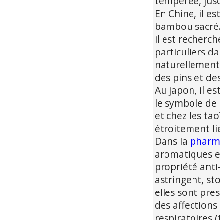
tempérée, jusq
En Chine, il e
bambou sacré. 
il est recherc
particuliers d
naturellement 
des pins et d
Au japon, il es
le symbole de l
et chez les tao
étroitement lié
Dans la
pharma
aromatiques et
propriété anti
astringent, st
elles sont pre
des affections
respiratoires 