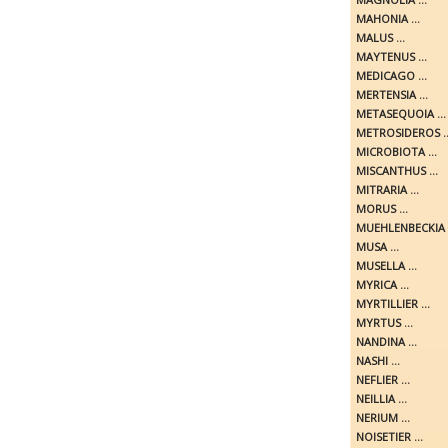
MAHONIA ...
MALUS ...
MAYTENUS ...
MEDICAGO ...
MERTENSIA ...
METASEQUOIA ...
METROSIDEROS ..
MICROBIOTA ...
MISCANTHUS ...
MITRARIA ...
MORUS ...
MUEHLENBECKIA .
MUSA ...
MUSELLA ...
MYRICA ...
MYRTILLIER ...
MYRTUS ...
NANDINA ...
NASHI ...
NEFLIER ...
NEILLIA ...
NERIUM ...
NOISETIER ...