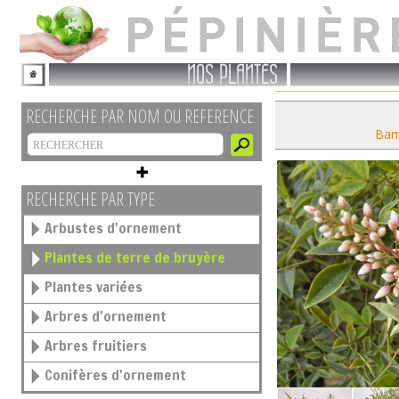
NOS PLANTES
RECHERCHE PAR NOM OU REFERENCE
Bam
RECHERCHE PAR TYPE
Arbustes d'ornement
Plantes de terre de bruyère
Plantes variées
Arbres d'ornement
Arbres fruitiers
Conifères d'ornement