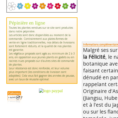
Pépinière en ligne
Toutes les plantes vendues sur ce site sont produites
dans notre pépinière.
Les articles sont donc disponibles au moment de la
commande. Contrairement aux plates-formes de
vente en ligne traditionnelles, nos délais de livraisons
Informations complémentair
sont fortement réduits, et la qualité de nos plantes
Malgré ses s
est garantie.
Les végétaux proposés sont agés au minimum de 2 à 3
la Félicité
, le 
ans, en opposition aux jeunes plants en godets ou en
racines nues proposés sur d'autres sites de commande
botanique avec
de plantes.
Leur résistance est donc renforcée, et leur volume
faisant certai
plus important (les conditions de livraison sont
adaptées). Cela vous fait gagner des années de pousse,
dénudé en parti
avec un taux de réussite optimal.
rappelant cer
Originaire d'A
(Jiangsu, Hube
et à l'est du J
ou sur les fla