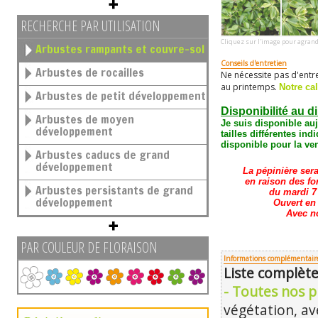
RECHERCHE PAR UTILISATION
Cliquez sur l'image pour agrand
Arbustes rampants et couvre-sol
Conseils d'entretien
Arbustes de rocailles
Ne nécessite pas d'entre
au printemps.
Notre cal
Arbustes de petit développement
Disponibilité au d
Arbustes de moyen
Je suis disponible au
développement
tailles différentes
indi
disponible pour la ven
Arbustes caducs de grand
développement
La pépinière ser
en raison des fo
Arbustes persistants de grand
du mardi 7 
développement
Ouvert en
Avec n
PAR COULEUR DE FLORAISON
Informations complémentair
Liste complète
- Toutes nos p
végétation, ave