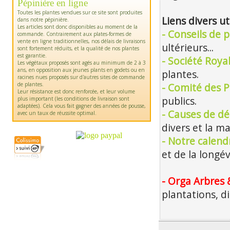
Pépinière en ligne
Toutes les plantes vendues sur ce site sont produites
Liens divers ut
dans notre pépinière.
Les articles sont donc disponibles au moment de la
- Conseils de p
commande. Contrairement aux plates-formes de
vente en ligne traditionnelles, nos délais de livraisons
ultérieurs...
sont fortement réduits, et la qualité de nos plantes
est garantie.
- Société Roya
Les végétaux proposés sont agés au minimum de 2 à 3
ans, en opposition aux jeunes plants en godets ou en
plantes.
racines nues proposés sur d'autres sites de commande
de plantes.
- Comité des P
Leur résistance est donc renforcée, et leur volume
publics.
plus important (les conditions de livraison sont
adaptées). Cela vous fait gagner des années de pousse,
- Causes de dé
avec un taux de réussite optimal.
divers et la m
- Notre calendr
et de la longév
- Orga Arbres 
plantations, d