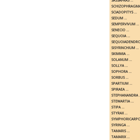
SASSAFRAS ...
SCHIZOPHRAGMA 
SCIADOPITYS ...
SEDUM ...
SEMPERVIVUM ...
SENECIO ...
SEQUOIA ...
SEQUOIADENDRON
SISYRINCHIUM ...
SKIMMIA ...
SOLANUM ...
SOLLYA ...
SOPHORA ...
SORBUS ...
SPARTIUM ...
SPIRAEA ...
STEPHANANDRA ..
STEWARTIA ...
STIPA ...
STYRAX ...
SYMPHORICARPOS
SYRINGA ...
TAMARIS ...
TAMARIX ...