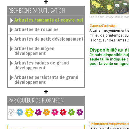
RECHERCHE PAR UTILISATION
Cliquez sur l'image pour agrand
Arbustes rampants et couvre-sol
Conseils d'entretien
Arbustes de rocailles
A tailler moyennement e
milieu de printemps : 
Arbustes de petit développement
la longueur des rameau
Arbustes de moyen
Disponibilité au d
développement
Je suis disponible au
seule taille
indiquée c
Arbustes caducs de grand
pour la vente en ligne
développement
Arbustes persistants de grand
développement
PAR COULEUR DE FLORAISON
Informations complémentair