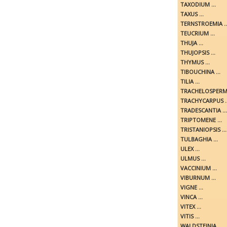
TAXODIUM ...
TAXUS ...
TERNSTROEMIA ..
TEUCRIUM ...
THUJA ...
THUJOPSIS ...
THYMUS ...
TIBOUCHINA ...
TILIA ...
TRACHELOSPERMU
TRACHYCARPUS ..
TRADESCANTIA ...
TRIPTOMENE ...
TRISTANIOPSIS ...
TULBAGHIA ...
ULEX ...
ULMUS ...
VACCINIUM ...
VIBURNUM ...
VIGNE ...
VINCA ...
VITEX ...
VITIS ...
WALDSTEINIA ...