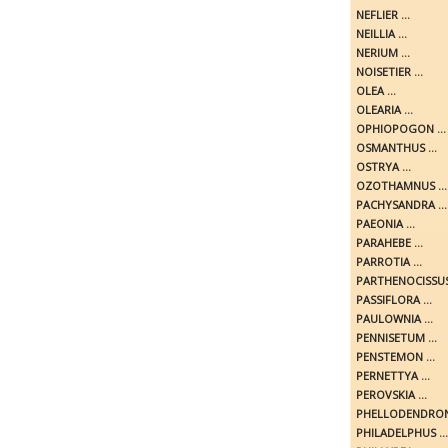
NEFLIER ...
NEILLIA ...
NERIUM ...
NOISETIER ...
OLEA ...
OLEARIA ...
OPHIOPOGON ...
OSMANTHUS ...
OSTRYA ...
OZOTHAMNUS ...
PACHYSANDRA ...
PAEONIA ...
PARAHEBE ...
PARROTIA ...
PARTHENOCISSUS 
PASSIFLORA ...
PAULOWNIA ...
PENNISETUM ...
PENSTEMON ...
PERNETTYA ...
PEROVSKIA ...
PHELLODENDRON 
PHILADELPHUS ...