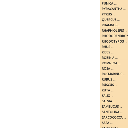
PUNICA ...
PYRACANTHA ...
PYRUS ...
QUERCUS ...
RHAMNUS ...
RHAPHIOLEPIS ...
RHODODENDRON 
RHODOTYPOS ...
RHUS ...
RIBES ...
ROBINIA ...
ROMNEYA ...
ROSA ...
ROSMARINUS ...
RUBUS ...
RUSCUS ...
RUTA ...
SALIX ...
SALVIA ...
SAMBUCUS ...
SANTOLINA ...
SARCOCOCCA ...
SASA ...