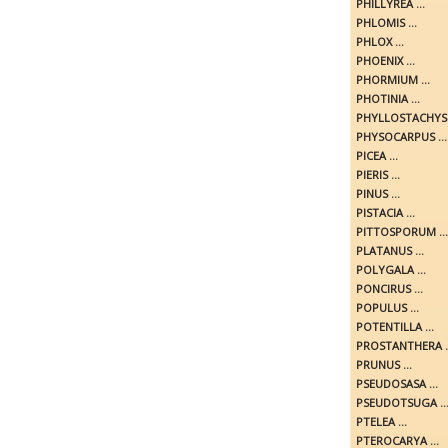
PHILLYREA ...
PHLOMIS ...
PHLOX ...
PHOENIX ...
PHORMIUM ...
PHOTINIA ...
PHYLLOSTACHYS .
PHYSOCARPUS ...
PICEA ...
PIERIS ...
PINUS ...
PISTACIA ...
PITTOSPORUM ...
PLATANUS ...
POLYGALA ...
PONCIRUS ...
POPULUS ...
POTENTILLA ...
PROSTANTHERA ..
PRUNUS ...
PSEUDOSASA ...
PSEUDOTSUGA ..
PTELEA ...
PTEROCARYA ...