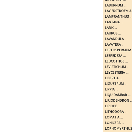
LABURNUM ...
LAGERSTROEMIA .
LAMPRANTHUS ..
LANTANA ...
LARIX ...
LAURUS ...
LAVANDULA ...
LAVATERA ...
LEPTOSPERMUM .
LESPEDEZA ...
LEUCOTHOE ...
LEVISTICHUM ...
LEYCESTERIA ...
LIBERTIA ...
LIGUSTRUM ...
LIPPIA ...
LIQUIDAMBAR ...
LIRIODENDRON ..
LIRIOPE ...
LITHODORA ...
LOMATIA ...
LONICERA ...
LOPHOMYRTHUS .