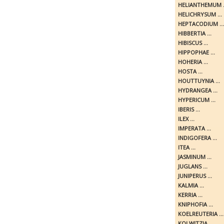
HELIANTHEMUM .
HELICHRYSUM ...
HEPTACODIUM ...
HIBBERTIA ...
HIBISCUS ...
HIPPOPHAE ...
HOHERIA ...
HOSTA ...
HOUTTUYNIA ...
HYDRANGEA ...
HYPERICUM ...
IBERIS ...
ILEX ...
IMPERATA ...
INDIGOFERA ...
ITEA ...
JASMINUM ...
JUGLANS ...
JUNIPERUS ...
KALMIA ...
KERRIA ...
KNIPHOFIA ...
KOELREUTERIA ...
KOLWITZIA ...