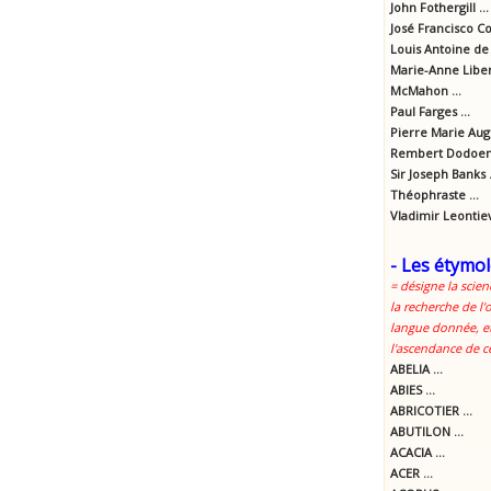
John Fothergill ...
José Francisco Cor
Louis Antoine de 
Marie-Anne Libert
McMahon ...
Paul Farges ...
Pierre Marie Aug
Rembert Dodoens
Sir Joseph Banks .
Théophraste ...
Vladimir Leontie
- Les étymol
= désigne la scien
la recherche de l'
langue donnée, et
l'ascendance de c
ABELIA ...
ABIES ...
ABRICOTIER ...
ABUTILON ...
ACACIA ...
ACER ...