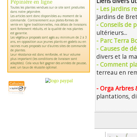
Liens divers ut
Pépinière en ligne
- Les jardins 
Toutes les plantes vendues sur ce site sont produites
dans notre pépinière.
Jardins de Bre
Les articles sont donc disponibles au moment de la
commande. Contrairement aux plates-formes de
- Conseils de p
vente en ligne traditionnelles, nos délais de livraisons
sont fortement réduits, et la qualité de nos plantes
ultérieurs...
est garantie.
Les végétaux proposés sont agés au minimum de 2 à 3
- Parc Terra B
ans, en opposition aux jeunes plants en godets ou en
racines nues proposés sur d'autres sites de commande
- Causes de dé
de plantes.
Leur résistance est donc renforcée, et leur volume
divers et la m
plus important (les conditions de livraison sont
- Comment pla
adaptées). Cela vous fait gagner des années de pousse,
avec un taux de réussite optimal.
terreau en rem
- Orga Arbres 
plantations, d