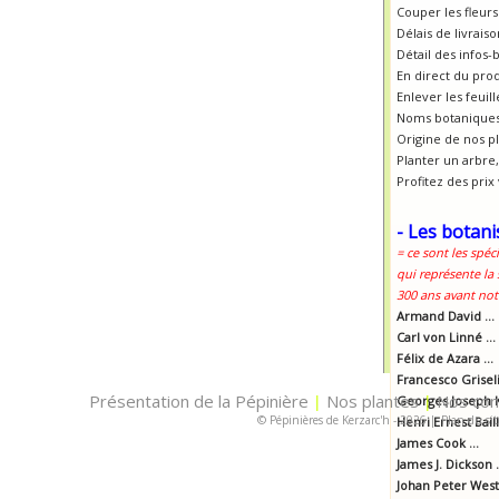
Couper les fleur
Délais de livrais
Détail des infos-
En direct du pro
Enlever les feui
Noms botaniques
Origine de nos p
Planter un arbre, 
Profitez des prix
- Les botani
= ce sont les spéc
qui représente la
300 ans avant notr
Armand David ...
Carl von Linné ...
Félix de Azara ...
Francesco Griselin
Présentation de la Pépinière
Nos plantes
Nos con
|
Georges Joseph K
|
© Pépinières de Kerzarc'h - 2026
|
Plan du sit
Henri Ernest Baill
James Cook ...
James J. Dickson .
Johan Peter Westr