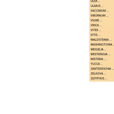
ULEX ...
ULMUS ...
VACCINIUM ...
VIBURNUM ...
VIGNE ...
VINCA ...
VITEX ...
VITIS ...
WALDSTEINIA ...
WASHINGTONIA ..
WEIGELIA ...
WESTRINGIA ...
WISTERIA ...
YUCCA ...
ZANTEDESCHIA ...
ZELKOVA ...
ZIZYPHUS ...