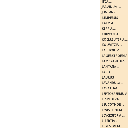
ITEA ...
JASMINUM ...
JUGLANS ...
JUNIPERUS ...
KALMIA ...
KERRIA ...
KNIPHOFIA ...
KOELREUTERIA ...
KOLWITZIA ...
LABURNUM ...
LAGERSTROEMIA .
LAMPRANTHUS ..
LANTANA ...
LARIX ...
LAURUS ...
LAVANDULA ...
LAVATERA ...
LEPTOSPERMUM .
LESPEDEZA ...
LEUCOTHOE ...
LEVISTICHUM ...
LEYCESTERIA ...
LIBERTIA ...
LIGUSTRUM ...