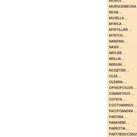
MORUS ...
MUEHLENBECKIA .
MUSA ...
MUSELLA ...
MYRICA ...
MYRTILLIER ...
MYRTUS ...
NANDINA ...
NASHI ...
NEFLIER ...
NEILLIA ...
NERIUM ...
NOISETIER ...
OLEA ...
OLEARIA ...
OPHIOPOGON ...
OSMANTHUS ...
OSTRYA ...
OZOTHAMNUS ...
PACHYSANDRA ...
PAEONIA ...
PARAHEBE ...
PARROTIA ...
PARTHENOCISSUS 