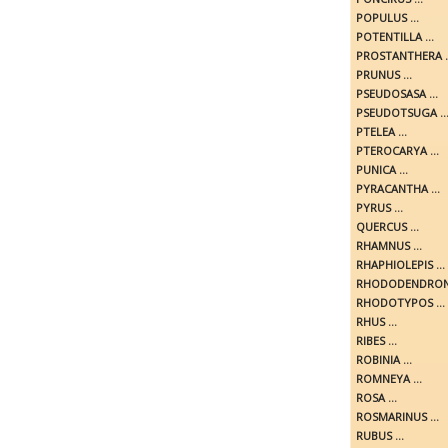
POPULUS ...
POTENTILLA ...
PROSTANTHERA ..
PRUNUS ...
PSEUDOSASA ...
PSEUDOTSUGA ..
PTELEA ...
PTEROCARYA ...
PUNICA ...
PYRACANTHA ...
PYRUS ...
QUERCUS ...
RHAMNUS ...
RHAPHIOLEPIS ...
RHODODENDRON 
RHODOTYPOS ...
RHUS ...
RIBES ...
ROBINIA ...
ROMNEYA ...
ROSA ...
ROSMARINUS ...
RUBUS ...