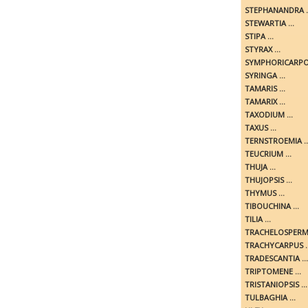
STEPHANANDRA ..
STEWARTIA ...
STIPA ...
STYRAX ...
SYMPHORICARPOS
SYRINGA ...
TAMARIS ...
TAMARIX ...
TAXODIUM ...
TAXUS ...
TERNSTROEMIA ..
TEUCRIUM ...
THUJA ...
THUJOPSIS ...
THYMUS ...
TIBOUCHINA ...
TILIA ...
TRACHELOSPERMU
TRACHYCARPUS ..
TRADESCANTIA ...
TRIPTOMENE ...
TRISTANIOPSIS ...
TULBAGHIA ...