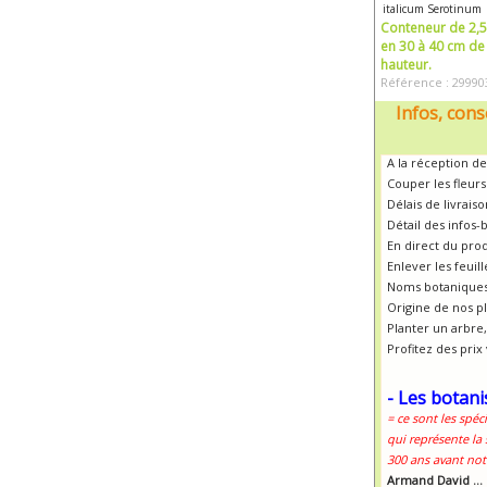
italicum Serotinum
Conteneur de 2,5 
en 30 à 40 cm de
hauteur.
Référence : 29990
Infos, cons
A la réception de
Couper les fleur
Délais de livrais
Détail des infos-
En direct du pro
Enlever les feui
Noms botaniques
Origine de nos p
Planter un arbre, 
Profitez des prix
- Les botani
= ce sont les spéc
qui représente la
300 ans avant notr
Armand David ...