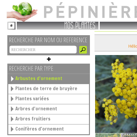
NOS PLANTES
RECHERCHE PAR NOM OU REFERENCE
Héli
RECHERCHE PAR TYPE
Arbustes d'ornement
Plantes de terre de bruyère
Plantes variées
Arbres d'ornement
Arbres fruitiers
Conifères d'ornement