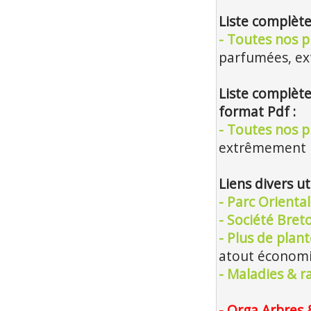
Liste complète
- Toutes nos p
parfumées, e
Liste complète
format Pdf :
- Toutes nos pl
extrêmement m
Liens divers ut
- Parc Orienta
- Société Bre
- Plus de plan
atout économiq
- Maladies & r
- Orga Arbres 