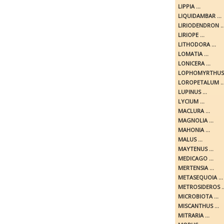
LIPPIA ...
LIQUIDAMBAR ...
LIRIODENDRON ..
LIRIOPE ...
LITHODORA ...
LOMATIA ...
LONICERA ...
LOPHOMYRTHUS .
LOROPETALUM ..
LUPINUS ...
LYCIUM ...
MACLURA ...
MAGNOLIA ...
MAHONIA ...
MALUS ...
MAYTENUS ...
MEDICAGO ...
MERTENSIA ...
METASEQUOIA ...
METROSIDEROS ..
MICROBIOTA ...
MISCANTHUS ...
MITRARIA ...