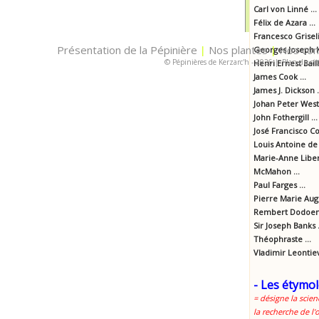
Carl von Linné ...
Félix de Azara ...
Francesco Griselin
Présentation de la Pépinière
Nos plantes
Nos con
|
Georges Joseph K
|
© Pépinières de Kerzarc'h - 2026
|
Plan du sit
Henri Ernest Baill
James Cook ...
James J. Dickson .
Johan Peter Westr
John Fothergill ...
José Francisco Cor
Louis Antoine de 
Marie-Anne Libert
McMahon ...
Paul Farges ...
Pierre Marie Aug
Rembert Dodoens
Sir Joseph Banks .
Théophraste ...
Vladimir Leontie
- Les étymol
= désigne la scien
la recherche de l'