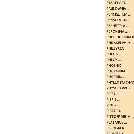
PASSIFLORA ...
PAULOWNIA ...
PENNISETUM ...
PENSTEMON ...
PERNETTYA ...
PEROVSKIA ...
PHELLODENDRON 
PHILADELPHUS ...
PHILLYREA ...
PHLOMIS ...
PHLOX ...
PHOENIX ...
PHORMIUM ...
PHOTINIA ...
PHYLLOSTACHYS .
PHYSOCARPUS ...
PICEA ...
PIERIS ...
PINUS ...
PISTACIA ...
PITTOSPORUM ...
PLATANUS ...
POLYGALA ...
PONCIRUS ...