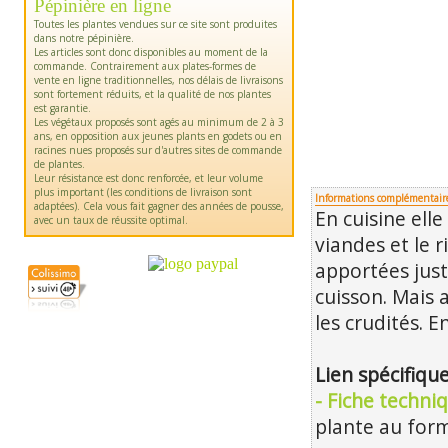
Pépinière en ligne
Toutes les plantes vendues sur ce site sont produites
dans notre pépinière.
Les articles sont donc disponibles au moment de la
commande. Contrairement aux plates-formes de
vente en ligne traditionnelles, nos délais de livraisons
sont fortement réduits, et la qualité de nos plantes
est garantie.
Les végétaux proposés sont agés au minimum de 2 à 3
ans, en opposition aux jeunes plants en godets ou en
racines nues proposés sur d'autres sites de commande
de plantes.
Leur résistance est donc renforcée, et leur volume
plus important (les conditions de livraison sont
Informations complémentair
adaptées). Cela vous fait gagner des années de pousse,
En cuisine ell
avec un taux de réussite optimal.
viandes et le r
apportées just
cuisson. Mais
les crudités. E
Lien spécifiq
- Fiche techni
plante au form