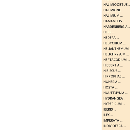
HALIMIOCISTUS ..
HALIMIONE ...
HALIMIUM ...
HAMAMELIS ...
HARDENBERGIA ..
HEBE ...
HEDERA ...
HEDYCHIUM ...
HELIANTHEMUM .
HELICHRYSUM ...
HEPTACODIUM ...
HIBBERTIA ...
HIBISCUS ...
HIPPOPHAE ...
HOHERIA ...
HOSTA ...
HOUTTUYNIA ...
HYDRANGEA ...
HYPERICUM ...
IBERIS ...
ILEX ...
IMPERATA ...
INDIGOFERA ...