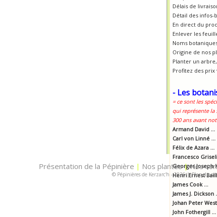
Délais de livrais
Détail des infos-
En direct du pro
Enlever les feui
Noms botaniques
Origine de nos p
Planter un arbre, 
Profitez des prix
- Les botani
= ce sont les spéc
qui représente la
300 ans avant notr
Armand David ...
Carl von Linné ...
Félix de Azara ...
Francesco Griselin
Présentation de la Pépinière
Nos plantes
Nos con
|
Georges Joseph K
|
© Pépinières de Kerzarc'h - 2026
|
Plan du sit
Henri Ernest Baill
James Cook ...
James J. Dickson .
Johan Peter Westr
John Fothergill ...