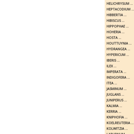
HELICHRYSUM ...
HEPTACODIUM ...
HIBBERTIA ...
HIBISCUS ...
HIPPOPHAE ...
HOHERIA ...
HOSTA ...
HOUTTUYNIA ...
HYDRANGEA ...
HYPERICUM ...
IBERIS ...
ILEX ...
IMPERATA ...
INDIGOFERA ...
ITEA ...
JASMINUM ...
JUGLANS ...
JUNIPERUS ...
KALMIA ...
KERRIA ...
KNIPHOFIA ...
KOELREUTERIA ...
KOLWITZIA ...