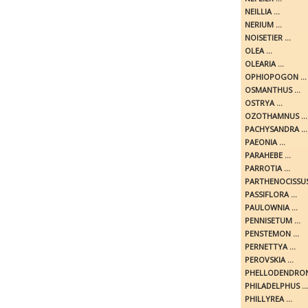
NEILLIA ...
NERIUM ...
NOISETIER ...
OLEA ...
OLEARIA ...
OPHIOPOGON ...
OSMANTHUS ...
OSTRYA ...
OZOTHAMNUS ...
PACHYSANDRA ...
PAEONIA ...
PARAHEBE ...
PARROTIA ...
PARTHENOCISSUS 
PASSIFLORA ...
PAULOWNIA ...
PENNISETUM ...
PENSTEMON ...
PERNETTYA ...
PEROVSKIA ...
PHELLODENDRON 
PHILADELPHUS ...
PHILLYREA ...