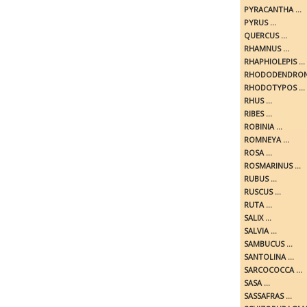
PYRACANTHA ...
PYRUS ...
QUERCUS ...
RHAMNUS ...
RHAPHIOLEPIS ...
RHODODENDRON 
RHODOTYPOS ...
RHUS ...
RIBES ...
ROBINIA ...
ROMNEYA ...
ROSA ...
ROSMARINUS ...
RUBUS ...
RUSCUS ...
RUTA ...
SALIX ...
SALVIA ...
SAMBUCUS ...
SANTOLINA ...
SARCOCOCCA ...
SASA ...
SASSAFRAS ...