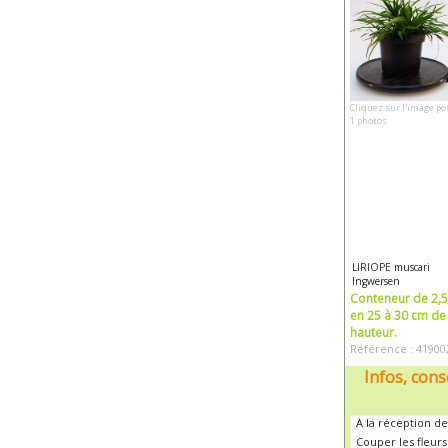
Cliquez sur l'image po
1 photos
LIRIOPE muscari
Ingwersen
Conteneur de 2,5 
en 25 à 30 cm de
hauteur.
Référence : 41900
Infos, cons
A la réception de
Couper les fleur