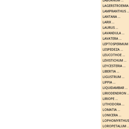
LABURNUM ...
LAGERSTROEMIA .
LAMPRANTHUS ..
LANTANA ...
LARIX ...
LAURUS ...
LAVANDULA ...
LAVATERA ...
LEPTOSPERMUM .
LESPEDEZA ...
LEUCOTHOE ...
LEVISTICHUM ...
LEYCESTERIA ...
LIBERTIA ...
LIGUSTRUM ...
LIPPIA ...
LIQUIDAMBAR ...
LIRIODENDRON ..
LIRIOPE ...
LITHODORA ...
LOMATIA ...
LONICERA ...
LOPHOMYRTHUS .
LOROPETALUM ..