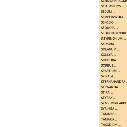
SCHIZOPHRAGMA 
SCIADOPITYS ...
SEDUM ...
SEMPERVIVUM ...
SENECIO ...
SEQUOIA ...
SEQUOIADENDRON
SISYRINCHIUM ...
SKIMMIA ...
SOLANUM ...
SOLLYA ...
SOPHORA ...
SORBUS ...
SPARTIUM ...
SPIRAEA ...
STEPHANANDRA ..
STEWARTIA ...
STIPA ...
STYRAX ...
SYMPHORICARPOS
SYRINGA ...
TAMARIS ...
TAMARIX ...
TAXODIUM ...