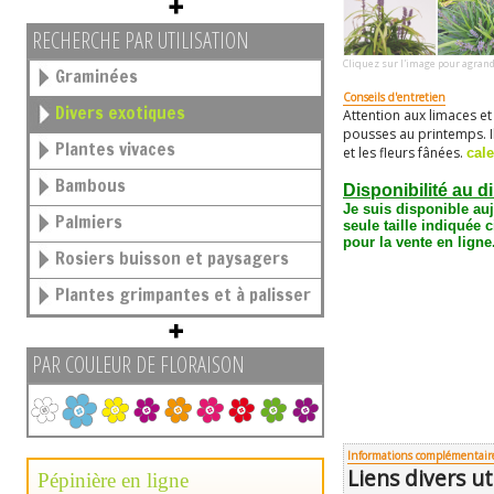
RECHERCHE PAR UTILISATION
Cliquez sur l'image pour agrand
Graminées
Conseils d'entretien
Divers exotiques
Attention aux limaces et
pousses au printemps. Il 
Plantes vivaces
et les fleurs fânées.
cale
Bambous
Disponibilité au d
Je suis disponible au
Palmiers
seule taille
indiquée c
pour la vente en ligne
Rosiers buisson et paysagers
Plantes grimpantes et à palisser
PAR COULEUR DE FLORAISON
Informations complémentair
Liens divers ut
Pépinière en ligne