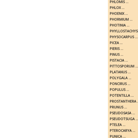
PHLOMIS ...
PHLOX ...
PHOENIX ...
PHORMIUM ...
PHOTINIA ...
PHYLLOSTACHYS .
PHYSOCARPUS ...
PICEA ...
PIERIS ...
PINUS ...
PISTACIA ...
PITTOSPORUM ...
PLATANUS ...
POLYGALA ...
PONCIRUS ...
POPULUS ...
POTENTILLA ...
PROSTANTHERA ..
PRUNUS ...
PSEUDOSASA ...
PSEUDOTSUGA ..
PTELEA ...
PTEROCARYA ...
PUNICA ...