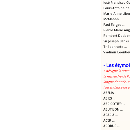
José Francisco Cor
Louis Antoine de 
Marie-Anne Libert
McMahon ...
Paul Farges ...
Pierre Marie Aug
Rembert Dodoens
Sir Joseph Banks .
Théophraste ...
Vladimir Leontie
- Les étymol
= désigne la scien
la recherche de l'
langue donnée, et
l'ascendance de c
ABELIA ...
ABIES ...
ABRICOTIER ...
ABUTILON ...
ACACIA ...
ACER ...
ACORUS ...