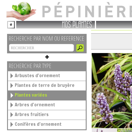
NOS PLANTES
RECHERCHE PAR NOM OU REFERENCE
RECHERCHE PAR TYPE
Arbustes d'ornement
Plantes de terre de bruyère
Plantes variées
Arbres d'ornement
Arbres fruitiers
Conifères d'ornement