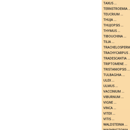
TAXUS ...
TERNSTROEMIA ..
TEUCRIUM ...
THUJA ...
THUJOPSIS ...
THYMUS ...
TIBOUCHINA ...
TILIA ...
TRACHELOSPERMU
TRACHYCARPUS ..
TRADESCANTIA ...
TRIPTOMENE ...
TRISTANIOPSIS ...
TULBAGHIA ...
ULEX ...
ULMUS ...
VACCINIUM ...
VIBURNUM ...
VIGNE ...
VINCA ...
VITEX ...
VITIS ...
WALDSTEINIA ...
WASHINGTONIA ..