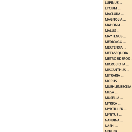
LUPINUS ...
LYCIUM ...
MACLURA ...
MAGNOLIA ...
MAHONIA ...
MALUS ...
MAYTENUS ...
MEDICAGO ...
MERTENSIA ...
METASEQUOIA ...
METROSIDEROS ..
MICROBIOTA ...
MISCANTHUS ...
MITRARIA ...
MORUS ...
MUEHLENBECKIA .
MUSA ...
MUSELLA ...
MYRICA ...
MYRTILLIER ...
MYRTUS ...
NANDINA ...
NASHI ...
NEFLIER ...