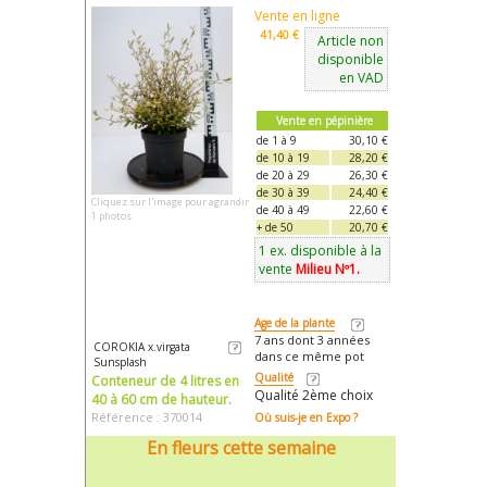
Vente en ligne
41,40 €
Article non
disponible
en VAD
Vente en pépinière
de 1 à 9
30,10 €
de 10 à 19
28,20 €
de 20 à 29
26,30 €
de 30 à 39
24,40 €
Cliquez sur l'image pour agrandir
de 40 à 49
22,60 €
1 photos
+ de 50
20,70 €
1 ex. disponible à la
vente
Milieu Nº1.
Age de la plante
7 ans dont 3 années
COROKIA x.virgata
dans ce même pot
Sunsplash
Qualité
Conteneur de 4 litres en
Qualité 2ème choix
40 à 60 cm de hauteur.
Référence : 370014
Où suis-je en Expo ?
En fleurs cette semaine