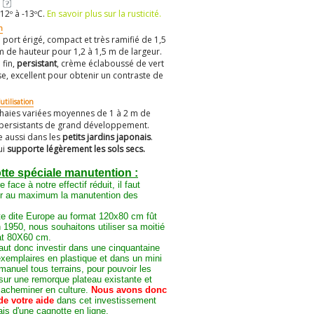
12º à -13ºC.
En savoir plus sur la rusticité.
n
à port érigé, compact et très ramifié de 1,5
m de hauteur pour 1,2 à 1,5 m de largeur.
 fin,
persistant
, crème éclaboussé de vert
se, excellent pour obtenir un contraste de
utilisation
 haies variées moyennes de 1 à 2 m de
persistants de grand développement.
le aussi dans les
petits jardins japonais
.
ui
supporte légèrement les sols secs.
te spéciale manutention :
e face à notre effectif réduit, il faut
er au maximum la manutention des
te dite Europe au format 120x80 cm fût
 1950, nous souhaitons utiliser sa moitié
at 80X60 cm.
faut donc investir dans une cinquantaine
xemplaires en plastique et dans un mini
manuel tous terrains, pour pouvoir les
sur une remorque plateau existante et
 acheminer en culture.
Nous avons donc
de votre aide
dans cet investissement
iais d'une cagnotte en ligne.