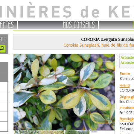
ANTES
NOS CONSEILS
NCE
COROKIA x.virgata Sunspla
Corokia Sunsplash, haie de fils de fe
Arbuste
Arbuste
Famille
Cornacé
Parents
COROKIA
Origine g
Iles Cha
Introduct
En 1907 
Etymologi
Issu d'u
Zélande