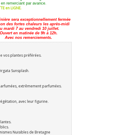
 en remerciant par avance.
E en LIGNE.
inière sera exceptionnellement fermée
son des fortes chaleurs les après-midi
u mardi 7 au vendredi 10 juillet.
Ouvert en matinée de 9h à 12h.
Avec nos remerciements.
e vos plantes préférées.
irgata Sunsplash.
parfumées, extrêmement parfumées.
gétation, avec leur figurine.
lantes.
blics.
nismes Nuisibles de Bretagne