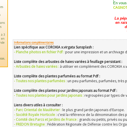
En vous
tes
CAGNOTT
a
La pép
en rai
sons
es
d
 à 3
u en
ande
Informations complémentaires
Lien spécifique aux COROKIA x.virgata Sunsplash :
- Planche photos en fichier Pdf :
pour une impression et un archivage d
sse,
Liste complète des arbustes de haies variées à feuillage persistant :
- Arbustes de haies variées :
à utiliser en complément des COROKIA x.v
Liste complète des plantes parfumées au format Pdf :
- Toutes nos plantes parfumées :
un peu parfumées, parfumées, très 
Liste complète des plantes pour jardins japonais au format Pdf :
- Toutes nos plantes pour jardins japonais :
regroupées par types de vé
Liens divers utiles à consulter :
- Parc Oriental de Maulévrier :
le plus grand jardin japonais d'Europe.
- Société Royale Horticole :
c'est la référence de la dénomination des p
- Comité des Parcs et Jardins de France :
grands ou petits, privés ou pu
- FREDON Bretagne :
Fédération Régionale de Défense contre les Orga