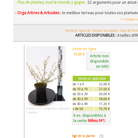
- Plus de plantes, tout le monde y gagne :
22 arguments pour un atout 
- Orga Arbres & Arbustes :
le meilleur terreau pour toutes vos plantat
>> Cliquez s
Vente en ligne de Corokia Sunsplash, haie de fils d
ARTICLES DISPONIBLES :
4 tailles dif
Vente en ligne
31,50 €
Article non
disponible
en VAD
Vente en pépinière
de 1 à 9
22,90 €
de 10 à 19
21,50 €
de 20 à 29
20,00 €
de 30 à 39
18,60 €
de 40 à 49
17,20 €
Cliquez sur l'image pour agrandir
+ de 50
15,70 €
1 photos
6 ex. disponibles à
la vente
Milieu Nº1.
Age de la plante