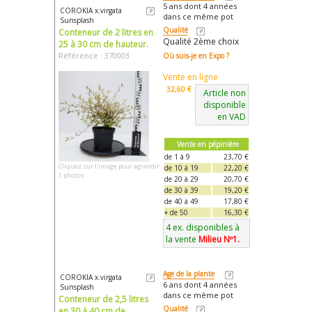
5 ans dont 4 années
COROKIA x.virgata
dans ce même pot
Sunsplash
Qualité
Conteneur de 2 litres en
Qualité 2ème choix
25 à 30 cm de hauteur.
Référence : 370003
Où suis-je en Expo ?
Vente en ligne
32,60 €
Article non
disponible
en VAD
Vente en pépinière
de 1 à 9
23,70 €
Cliquez sur l'image pour agrandir
de 10 à 19
22,20 €
1 photos
de 20 à 29
20,70 €
de 30 à 39
19,20 €
de 40 à 49
17,80 €
+ de 50
16,30 €
4 ex. disponibles à
la vente
Milieu Nº1.
Age de la plante
COROKIA x.virgata
6 ans dont 4 années
Sunsplash
dans ce même pot
Conteneur de 2,5 litres
Qualité
en 30 à 40 cm de