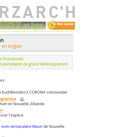
PÉPINIÈRE en ligne
sh
r en Anglais
s d'ornement
s persistants de grand développement
es.
 buddleioïdes X COROKIA cotoneaster.
éographique
tham en Nouvelle-Zélande.
ion
pour l'espèce.
e
n
nom vernaculaire Maori
de Nouvelle-
.