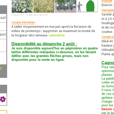
Rusticité
Environ -
Descriptio
Variété 
Cliquez sur l'image pour agrandir
sol
m à 2,5 
Conseils d'entretien
Feuillage
A tailler moyennement en mai-juin après la floraison de
et de ro
milieu de printemps : supprimer au maximum la moitié de
couleur.
ment
la longueur des rameaux.
calendrier.
Conseils d'
Idéal en
Disponibilité au dimanche 2 août :
hauteur 
Je suis disponible aujourd'hui en pépinières en quatre
Utilisab
tailles différentes
indiquées ci-dessous, en les faisant
Plante q
défiler avec les grandes flèches grises
, mais non
disponible pour la vente en ligne.
Cagnot
Pour fair
optimis
plantes.
La palet
créée en
au form
Il nous 
de ces e
gerbeur 
charger 
pour les
besoin 
par le b