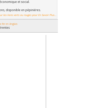
économique et social.
ions, disponible en pépiniéres.
ur les liens verts ou rouges pour En Savoir Plus...
e fer en Anglais
férentes