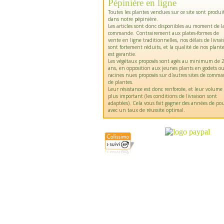
Pépinière en ligne
Toutes les plantes vendues sur ce site sont produi
dans notre pépinière.
Les articles sont donc disponibles au moment de l
commande. Contrairement aux plates-formes de
vente en ligne traditionnelles, nos délais de livrai
sont fortement réduits, et la qualité de nos plant
est garantie.
Les végétaux proposés sont agés au minimum de 2
ans, en opposition aux jeunes plants en godets o
racines nues proposés sur d'autres sites de comm
de plantes.
Leur résistance est donc renforcée, et leur volume
plus important (les conditions de livraison sont
adaptées). Cela vous fait gagner des années de pou
avec un taux de réussite optimal.