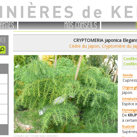
ANTES
NOS CONSEILS
NCE
CRYPTOMERIA japonica Elegans 
Cèdre du Japon, Cryptomère du Ja
Conifèr
Conifè
Famille
Cupress
Origine g
Japon.
Introduct
Espèce i
Etymologi
De
KRU
à certain
Rusticité
Supérieu
Cliquez sur l'image pour agrandir