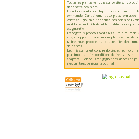
Toutes les plantes vendues sur ce site sont produi
dans notre pépinière.
Les articles sont donc disponibles au moment de l
commande. Contrairement aux plates-formes de
vente en ligne traditionnelles, nos délais de livrai
sont fortement réduits, et la qualité de nos plant
est garantie.
Les végétaux proposés sont agés au minimum de 2
ans, en opposition aux jeunes plants en godets o
racines nues proposés sur d'autres sites de comm
de plantes.
Leur résistance est donc renforcée, et leur volume
plus important (les conditions de livraison sont
adaptées). Cela vous fait gagner des années de pou
avec un taux de réussite optimal.