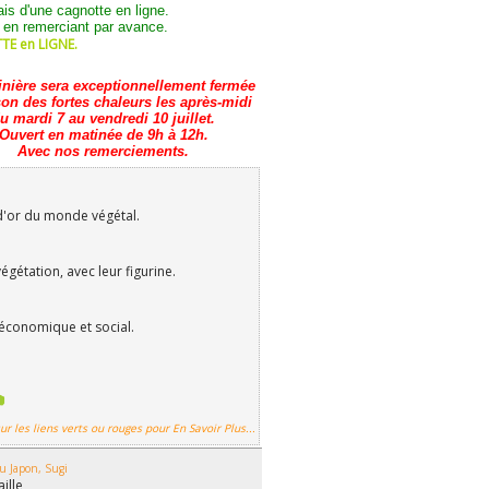
iais d'une cagnotte en ligne.
 en remerciant par avance.
E en LIGNE.
inière sera exceptionnellement fermée
son des fortes chaleurs les après-midi
u mardi 7 au vendredi 10 juillet.
Ouvert en matinée de 9h à 12h.
Avec nos remerciements.
d'or du monde végétal.
gétation, avec leur figurine.
économique et social.

ur les liens verts ou rouges pour En Savoir Plus...
u Japon, Sugi
aille