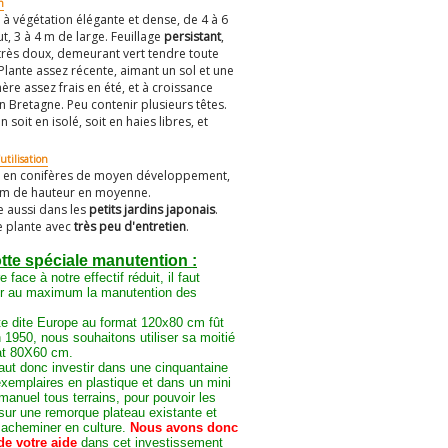
n
 à végétation élégante et dense, de 4 à 6
t, 3 à 4 m de large. Feuillage
persistant
,
 très doux, demeurant vert tendre toute
 Plante assez récente, aimant un sol et une
re assez frais en été, et à croissance
n Bretagne. Peu contenir plusieurs têtes.
on soit en isolé, soit en haies libres, et
utilisation
er en conifères de moyen développement,
 m de hauteur en moyenne.
le aussi dans les
petits jardins japonais
.
e plante avec
très peu d'entretien
.
te spéciale manutention :
e face à notre effectif réduit, il faut
er au maximum la manutention des
te dite Europe au format 120x80 cm fût
 1950, nous souhaitons utiliser sa moitié
at 80X60 cm.
faut donc investir dans une cinquantaine
xemplaires en plastique et dans un mini
manuel tous terrains, pour pouvoir les
sur une remorque plateau existante et
 acheminer en culture.
Nous avons donc
de votre aide
dans cet investissement