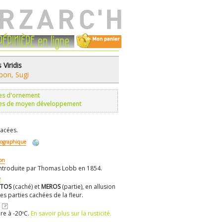
PÉPINIÈRE en ligne
Viridis
pon, Sugi
es d'ornement
res de moyen développement
acées.
éographique
ion
ntroduite par Thomas Lobb en 1854.
e
PTOS
(caché) et
MEROS
(partie), en allusion
es parties cachées de la fleur.
re à -20ºC.
En savoir plus sur la rusticité.