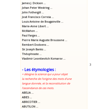
James J. Dickson ...
Johan Peter Westring ...
John Fothergill ...
José Francisco Correia ...
Louis Antoine de Bougainville ...
Marie-Anne Libert ...
McMahon ...
Paul Farges ...
Pierre Marie Auguste Broussone ...
Rembert Dodoens ...
Sir Joseph Banks ...
Théophraste ...
Vladimir Leontievitch Komarov ...
3
- Les étymologies :
= désigne la science qui a pour objet
la recherche de l'origine des mots d'une
langue donnée, et la reconstitution de
l'ascendance de ces mots.
ABELIA ...
ABIES ...
ABRICOTIER ...
ABUTILON ...