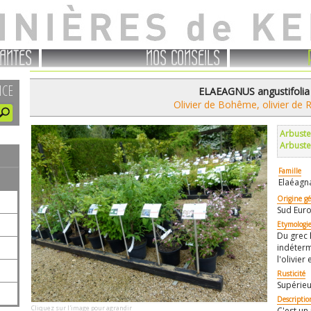
ANTES
NOS CONSEILS
NCE
ELAEAGNUS angustifolia
Olivier de Bohême, olivier de 
Arbuste
Arbuste
Famille
Elaéagn
Origine g
Sud Euro
Etymologi
Du grec
indéterm
l'olivier
Rusticité
Supérieu
Descriptio
Cliquez sur l'image pour agrandir
C'est un 