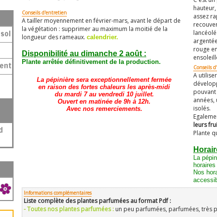
hauteur,
Conseils d'entretien
assez ra
A tailler moyennement en février-mars, avant le départ de
recouver
la végétation : supprimer au maximum la moitié de la
sol
lancéolé
longueur des rameaux.
calendrier.
argentées
rouge en
Disponibilité au dimanche 2 août :
ensoleill
Plante arrêtée définitivement de la production.
ment
Conseils d'
A utilis
La pépinière sera exceptionnellement fermée
développ
en raison des fortes chaleurs les après-midi
pouvant 
du mardi 7 au vendredi 10 juillet.
années, 
Ouvert en matinée de 9h à 12h.
isolés.
Avec nos remerciements.
Egalemen
leurs fru
Plante q
Horair
La pépin
horaires
Nos hora
accessib
Informations complémentaires
Liste complète des plantes parfumées au format Pdf :
- Toutes nos plantes parfumées :
un peu parfumées, parfumées, très 