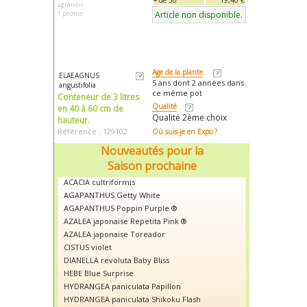
+ de 50
19,40 €
agrandir
Article non disponible.
1 photos
Age de la plante
ELAEAGNUS
5 ans dont 2 années dans
angustifolia
ce même pot
Conteneur de 3 litres
Qualité
en 40 à 60 cm de
Qualité 2ème choix
hauteur.
Référence : 129102
Où suis-je en Expo ?
Nouveautés pour la
Saison prochaine
ACACIA cultriformis
AGAPANTHUS Getty White
AGAPANTHUS Poppin Purple ®
AZALEA japonaise Repetita Pink ®
AZALEA japonaise Toreador
CISTUS violet
DIANELLA revoluta Baby Bliss
HEBE Blue Surprise
HYDRANGEA paniculata Papillon
HYDRANGEA paniculata Shikoku Flash