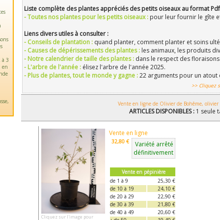
Liste complète des plantes appréciés des petits oiseaux au format Pdf
tes
- Toutes nos plantes pour les petits oiseaux :
pour leur fournir le gîte e
a
Liens divers utiles à consulter :
sons
- Conseils de plantation :
quand planter, comment planter et soins ultér
es
- Causes de dépérissements des plantes :
les animaux, les produits div
- Notre calendrier de taille des plantes :
dans le respect des floraisons 
 à 3
- L'arbre de l'année :
élisez l'arbre de l'année 2025.
u en
ande
- Plus de plantes, tout le monde y gagne :
22 arguments pour un atout 
>> Cliquez s
sse,
Vente en ligne de Olivier de Bohême, olivier
ARTICLES DISPONIBLES :
1 seule t
Vente en ligne
32,80 €
Variété arrêté
définitivement
Vente en pépinière
de 1 à 9
25,30 €
de 10 à 19
24,10 €
de 20 à 29
22,90 €
de 30 à 39
21,80 €
de 40 à 49
20,60 €
Cliquez sur l'image pour