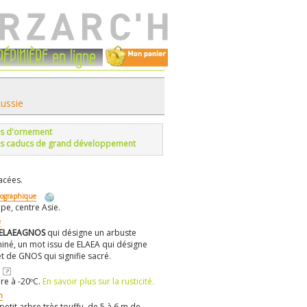
PÉPINIÈRE en ligne
Russie
s d'ornement
s caducs de grand développement
acées.
éographique
pe, centre Asie.
e
ELAEAGNOS
qui désigne un arbuste
iné, un mot issu de ELAEA qui désigne
 et de GNOS qui signifie sacré.
re à -20ºC.
En savoir plus sur la rusticité.
n
petit arbre très touffu, de 5 à 6 m de