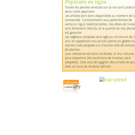
Pépinière en ligne
Toutes les plantes vendues sur ce site sont produi
dans notre pépinière.
Les articles sont donc disponibles au moment de l
commande. Contrairement aux plates-formes de
vente en ligne traditionnelles, nos délais de livrai
sont fortement réduits, et la qualité de nos plant
est garantie.
Les végétaux proposés sont agés au minimum de 2
ans, en opposition aux jeunes plants en godets o
racines nues proposés sur d'autres sites de comm
de plantes.
Leur résistance est donc renforcée, et leur volume
plus important (les conditions de livraison sont
adaptées). Cela vous fait gagner des années de pou
avec un taux de réussite optimal.