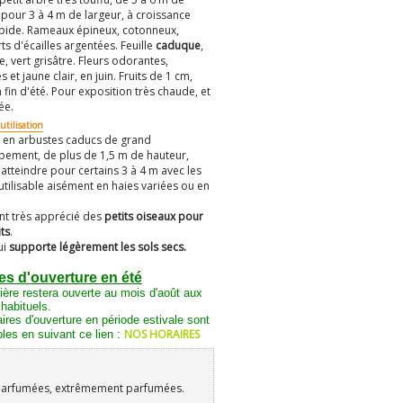
 pour 3 à 4 m de largeur, à croissance
pide. Rameaux épineux, cotonneux,
ts d'écailles argentées. Feuille
caduque
,
e, vert grisâtre. Fleurs odorantes,
 et jaune clair, en juin. Fruits de 1 cm,
 fin d'été. Pour exposition très chaude, et
ée.
utilisation
er en arbustes caducs de grand
ement, de plus de 1,5 m de hauteur,
atteindre pour certains 3 à 4 m avec les
utilisable aisément en haies variées ou en
t très apprécié des
petits oiseaux pour
its
.
ui
supporte légèrement les sols secs.
es d'ouverture en été
ière restera ouverte au mois d'août aux
 habituels.
ires d'ouverture en période estivale sont
NOS HORAIRES
les en suivant ce lien :
parfumées, extrêmement parfumées.