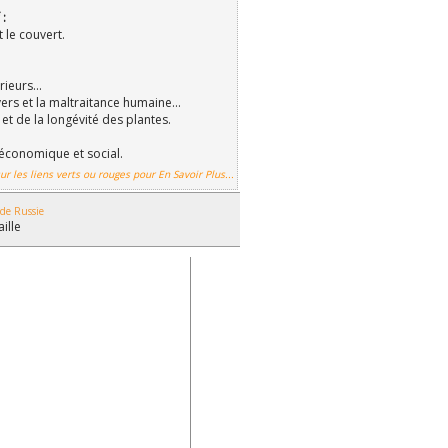
 :
t le couvert.
ieurs...
ers et la maltraitance humaine...
et de la longévité des plantes.
économique et social.
ur les liens verts ou rouges pour En Savoir Plus...
 de Russie
aille