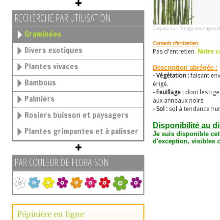
RECHERCHE PAR UTILISATION
Cliquez sur l'image pour agrand
Graminées
Conseils d'entretien
Divers exotiques
Pas d'entretien.
Notre c
Plantes vivaces
Description abrégée :
- Végétation :
faisant en
Bambous
érigé.
- Feuillage :
dont les tig
Palmiers
aux anneaux noirs.
- Sol :
sol à tendance hu
Rosiers buisson et paysagers
Disponibilité au d
Plantes grimpantes et à palisser
Je suis disponible ce
d'exception, visibles
PAR COULEUR DE FLORAISON
Pépinière en ligne