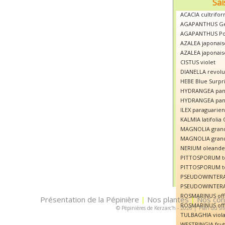
Sai
ACACIA cultrifor
AGAPANTHUS Ge
AGAPANTHUS Po
AZALEA japonais
AZALEA japonais
CISTUS violet
DIANELLA revolut
HEBE Blue Surpr
HYDRANGEA panic
HYDRANGEA panic
ILEX paraguarien
KALMIA latifolia
MAGNOLIA grandi
MAGNOLIA grandi
NERIUM oleande
PITTOSPORUM te
PITTOSPORUM te
PSEUDOWINTERA a
PSEUDOWINTERA 
ROSMARINUS offic
Présentation de la Pépinière
Nos plantes
Nos con
|
|
ROSMARINUS offi
© Pépinières de Kerzarc'h - 2026
|
Plan du sit
TULBAGHIA viola
WESTRINGIA frut