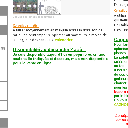
En plus, 
Conseils d'
A utilise
Cliquez sur l'image pour agrandir
qui fleu
Utilisab
Conseils d'entretien
C'est un
A tailler moyennement en mai-juin après la floraison de
milieu de printemps : supprimer au maximum la moitié de
Cagnot
la longueur des rameaux.
calendrier.
Pour fair
ens
optimis
Disponibilité au dimanche 2 août :
plantes.
Je suis disponible aujourd'hui en pépinières en une
La palet
seule taille
indiquée ci-dessous
, mais non disponible
créée en
pour la vente en ligne.
au form
Il nous 
de ces e
gerbeur 
charger 
pour les
besoin 
par le b
En vous
CAGNOTT
La pép
en rai
d