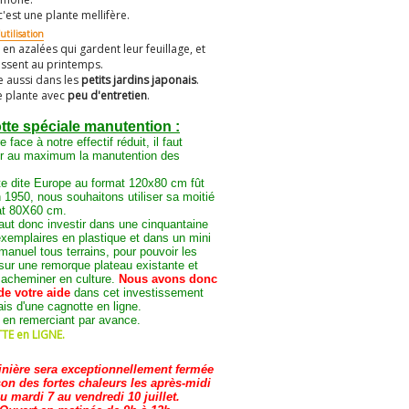
c'est une plante mellifère.
utilisation
r en azalées qui gardent leur feuillage, et
rissent au printemps.
le aussi dans les
petits jardins japonais
.
e plante avec
peu d'entretien
.
te spéciale manutention :
e face à notre effectif réduit, il faut
er au maximum la manutention des
te dite Europe au format 120x80 cm fût
 1950, nous souhaitons utiliser sa moitié
at 80X60 cm.
faut donc investir dans une cinquantaine
xemplaires en plastique et dans un mini
manuel tous terrains, pour pouvoir les
sur une remorque plateau existante et
 acheminer en culture.
Nous avons donc
de votre aide
dans cet investissement
iais d'une cagnotte en ligne.
 en remerciant par avance.
E en LIGNE.
inière sera exceptionnellement fermée
son des fortes chaleurs les après-midi
u mardi 7 au vendredi 10 juillet.