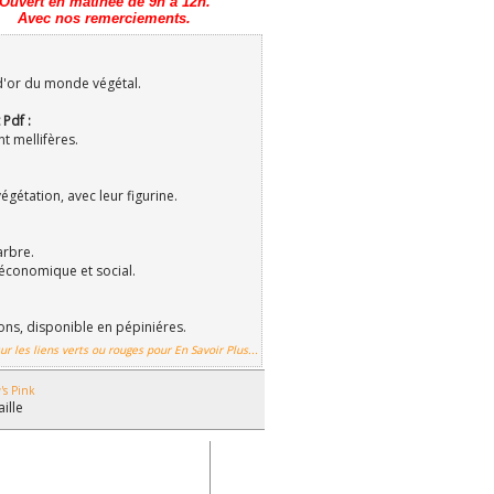
Ouvert en matinée de 9h à 12h.
Avec nos remerciements.
d'or du monde végétal.
 Pdf :
t mellifères.
gétation, avec leur figurine.
arbre.
économique et social.
ions, disponible en pépiniéres.
ur les liens verts ou rouges pour En Savoir Plus...
's Pink
aille