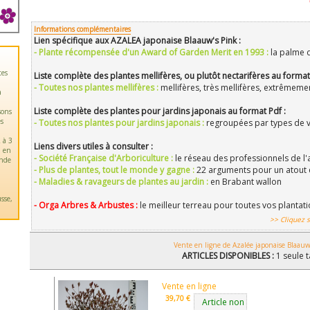
Informations complémentaires
Lien spécifique aux AZALEA japonaise Blaauw's Pink :
- Plante récompensée d'un Award of Garden Merit en 1993 :
la palme 
tes
Liste complète des plantes mellifères, ou plutôt nectarifères au format
- Toutes nos plantes mellifères :
mellifères, très mellifères, extrêmemen
a
Liste complète des plantes pour jardins japonais au format Pdf :
sons
es
- Toutes nos plantes pour jardins japonais :
regroupées par types de vé
 à 3
Liens divers utiles à consulter :
u en
- Société Française d'Arboriculture :
le réseau des professionnels de l'
ande
- Plus de plantes, tout le monde y gagne :
22 arguments pour un atout 
- Maladies & ravageurs de plantes au jardin :
en Brabant wallon
sse,
- Orga Arbres & Arbustes :
le meilleur terreau pour toutes vos plantat
>> Cliquez s
Vente en ligne de Azalée japonaise Blaauw
ARTICLES DISPONIBLES :
1 seule t
Vente en ligne
39,70 €
Article non