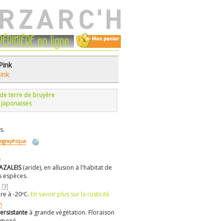
PÉPINIÈRE en ligne
Pink
ink
 de terre de bruyère
 japonaises
s.
éographique
e
AZALEIS
(aride), en allusion à l'habitat de
s espèces.
re à -20ºC.
En savoir plus sur la rusticité.
n
ersistante
à grande végétation. Floraison
umoné.