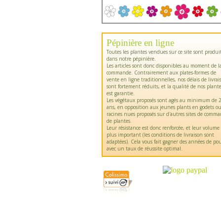
Pépinière en ligne
Toutes les plantes vendues sur ce site sont produi
dans notre pépinière.
Les articles sont donc disponibles au moment de l
commande. Contrairement aux plates-formes de
vente en ligne traditionnelles, nos délais de livrai
sont fortement réduits, et la qualité de nos plant
est garantie.
Les végétaux proposés sont agés au minimum de 2
ans, en opposition aux jeunes plants en godets o
racines nues proposés sur d'autres sites de comm
de plantes.
Leur résistance est donc renforcée, et leur volume
plus important (les conditions de livraison sont
adaptées). Cela vous fait gagner des années de pou
avec un taux de réussite optimal.