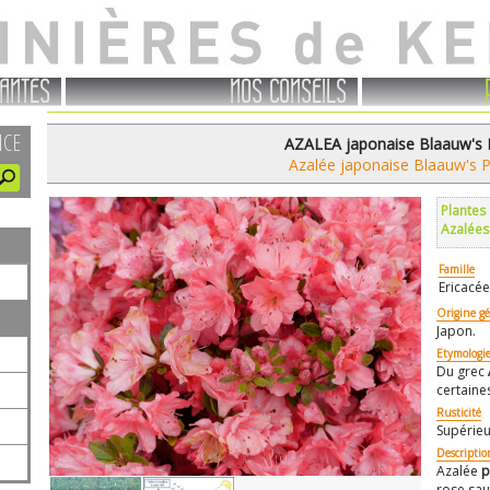
ANTES
NOS CONSEILS
NCE
AZALEA japonaise Blaauw's 
Azalée japonaise Blaauw's P
Plantes
Azalées
Famille
Ericacée
Origine g
Japon.
Etymologi
Du grec
certaine
Rusticité
Supérieu
Descriptio
Azalée
p
rose sa