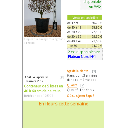
disponible
en VAD
Vente en pépinière
de 1 à 9
30,70 €
de 10 à 19
28,90 €
de 20 à 29
27,10 €
de 30 à 39
25,30 €
Cliquez sur l'image pour agrandir
de 40 à 49
23,50 €
1 photos
+ de 50
21,70 €
2 ex. disponibles en
Plateau Nord Nº1
Age de la plante
6 ans dont 3 années
AZALEA japonaise
dans ce même pot
Blaauw's Pink
Qualité
Conteneur de 5 litres en
Qualité 1er choix
40 à 60 cm de hauteur.
Référence : 176907
Où suis-je en Expo ?
En fleurs cette semaine