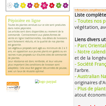
Informations complémentair
Liste complète
Pépinière en ligne
- Toutes nos p
Toutes les plantes vendues sur ce site sont produites
végétation, ave
dans notre pépinière.
Les articles sont donc disponibles au moment de la
commande. Contrairement aux plates-formes de
vente en ligne traditionnelles, nos délais de livraisons
Liens divers ut
sont fortement réduits, et la qualité de nos plantes
- Parc Orienta
est garantie.
Les végétaux proposés sont agés au minimum de 2 à 3
- Notre calendr
ans, en opposition aux jeunes plants en godets ou en
racines nues proposés sur d'autres sites de commande
et de la longév
de plantes.
Leur résistance est donc renforcée, et leur volume
- Société Franç
plus important (les conditions de livraison sont
adaptées). Cela vous fait gagner des années de pousse,
l'arbre.
avec un taux de réussite optimal.
- Australian Na
originaires d'A
- Plus de plan
atout économiq