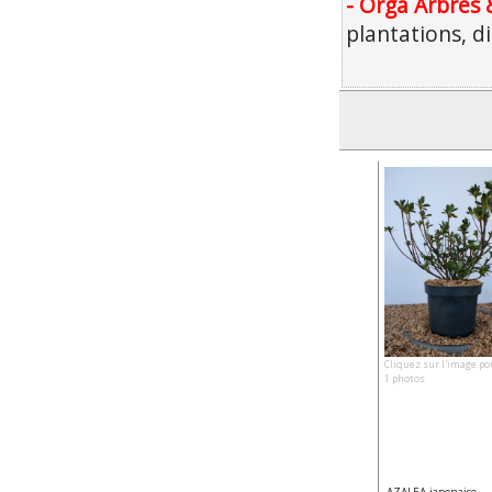
- Orga Arbres 
plantations, d
Cliquez sur l'image po
1 photos