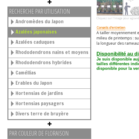
RECHERCHE PAR UTILISATION
Cliquez sur l'image pour agrand
Andromèdes du Japon
Conseils d'entretien
Azalées japonaises
A tailler moyennement e
milieu de printemps : 
Azalées caduques
la longueur des rameau
Rhododendrons nains et moyens
Disponibilité au d
Je suis disponible au
Rhododendrons hybrides
tailles différentes
indi
disponible pour la ven
Caméllias
Erables du Japon
Hortensias de jardins
Hortensias paysagers
Divers terre de bruyère
PAR COULEUR DE FLORAISON