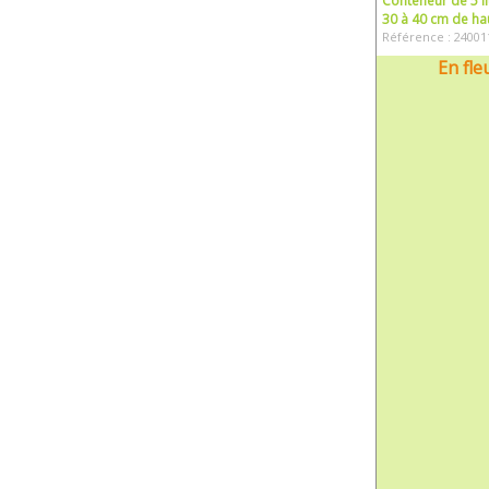
Conteneur de 5 li
30 à 40 cm de ha
Référence : 24001
En fle