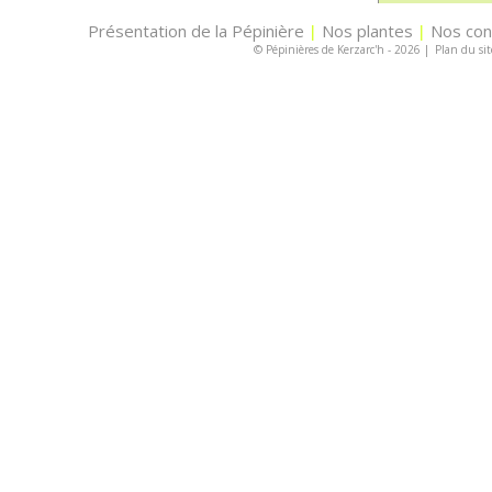
Présentation de la Pépinière
Nos plantes
Nos con
|
|
© Pépinières de Kerzarc'h - 2026
|
Plan du sit