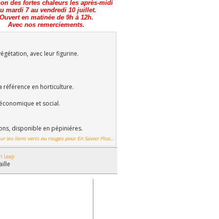
son des fortes chaleurs les après-midi
u mardi 7 au vendredi 10 juillet.
Ouvert en matinée de 9h à 12h.
Avec nos remerciements.
gétation, avec leur figurine.
a référence en horticulture.
économique et social.
ions, disponible en pépiniéres.
ur les liens verts ou rouges pour En Savoir Plus...
n Leap
aille