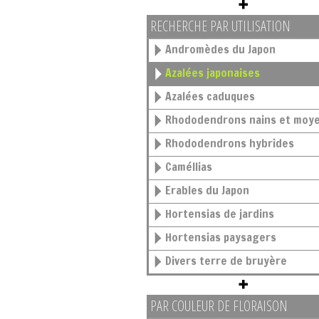
RECHERCHE PAR UTILISATION
Andromèdes du Japon
Azalées japonaises
Azalées caduques
Rhododendrons nains et moy
Rhododendrons hybrides
Caméllias
Erables du Japon
Hortensias de jardins
Hortensias paysagers
Divers terre de bruyère
PAR COULEUR DE FLORAISON