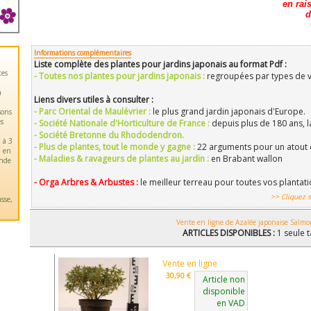
en rai
d
Informations complémentaires
Liste complète des plantes pour jardins japonais au format Pdf :
tes
- Toutes nos plantes pour jardins japonais :
regroupées par types de vé
a
Liens divers utiles à consulter :
- Parc Oriental de Maulévrier :
le plus grand jardin japonais d'Europe.
sons
es
- Société Nationale d'Horticulture de France :
depuis plus de 180 ans, l
- Société Bretonne du Rhododendron.
 à 3
- Plus de plantes, tout le monde y gagne :
22 arguments pour un atout 
u en
- Maladies & ravageurs de plantes au jardin :
en Brabant wallon
ande
- Orga Arbres & Arbustes :
le meilleur terreau pour toutes vos plantat
>> Cliquez s
sse,
Vente en ligne de Azalée japonaise Salmo
ARTICLES DISPONIBLES :
1 seule t
Vente en ligne
30,90 €
Article non
disponible
en VAD