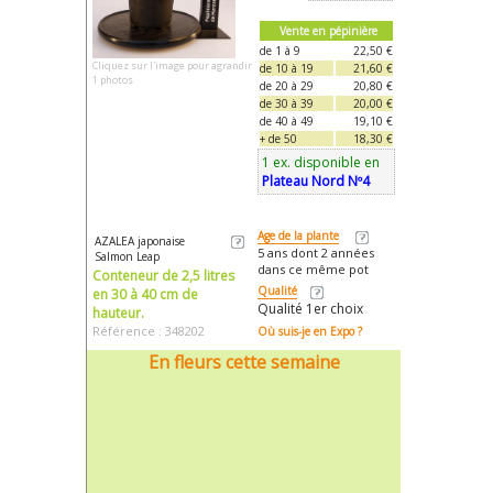
Vente en pépinière
de 1 à 9
22,50 €
Cliquez sur l'image pour agrandir
de 10 à 19
21,60 €
1 photos
de 20 à 29
20,80 €
de 30 à 39
20,00 €
de 40 à 49
19,10 €
+ de 50
18,30 €
1 ex. disponible en
Plateau Nord Nº4
Age de la plante
AZALEA japonaise
5 ans dont 2 années
Salmon Leap
dans ce même pot
Conteneur de 2,5 litres
Qualité
en 30 à 40 cm de
Qualité 1er choix
hauteur.
Référence : 348202
Où suis-je en Expo ?
En fleurs cette semaine