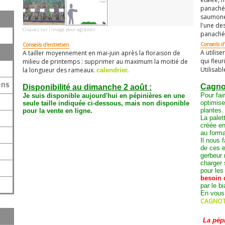
panaché 
saumoné 
l'une des
Cliquez sur l'image pour agrandir
panaché
Conseils d'
Conseils d'entretien
A utilise
A tailler moyennement en mai-juin après la floraison de
qui fleu
milieu de printemps : supprimer au maximum la moitié de
Utilisab
la longueur des rameaux.
calendrier.
ens
Cagnot
Disponibilité au dimanche 2 août :
Pour fair
Je suis disponible aujourd'hui en pépinières en une
optimis
seule taille
indiquée ci-dessous
, mais non disponible
plantes.
pour la vente en ligne.
La palet
créée en
au form
Il nous 
de ces e
gerbeur 
charger 
pour les
besoin 
par le b
En vous
CAGNOTT
La pép