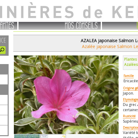
ANTES
NOS CONSEILS
NCE
AZALEA japonaise Salmon L
Azalée japonaise Salmon L
Plantes
Azalées
Famille
Ericacée
Origine g
Japon.
Etymologi
Du grec
certaine
Rusticité
Supérieu
Descriptio
Variété 
étalée, 