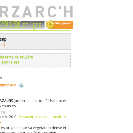
PÉPINIÈRE en ligne
eap
eap
 de terre de bruyère
 japonaises
s.
éographique
e
AZALEIS
(aride), en allusion à l'habitat de
s espèces.
re à -20ºC.
En savoir plus sur la rusticité.
n
très originale par sa végétation dense et
mais surtout par son feuillage bien