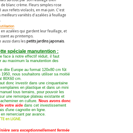
de blanc crème. Fleurs simples rose
aux reflets violacés, en mai-juin. C'est
 meilleurs variétés d'azalées à feuillage
.
utilisation
r en azalées qui gardent leur feuillage, et
rissent au printemps.
le aussi dans les
petits jardins japonais
.
te spéciale manutention :
e face à notre effectif réduit, il faut
er au maximum la manutention des
te dite Europe au format 120x80 cm fût
 1950, nous souhaitons utiliser sa moitié
at 80X60 cm.
faut donc investir dans une cinquantaine
xemplaires en plastique et dans un mini
manuel tous terrains, pour pouvoir les
sur une remorque plateau existante et
 acheminer en culture.
Nous avons donc
de votre aide
dans cet investissement
iais d'une cagnotte en ligne.
 en remerciant par avance.
E en LIGNE.
inière sera exceptionnellement fermée