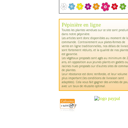
Pépinière en ligne
Toutes les plantes vendues sur ce site sont produi
dans notre pépinière.
Les articles sont donc disponibles au moment de l
commande. Contrairement aux plates-formes de
vente en ligne traditionnelles, nos délais de livrai
sont fortement réduits, et la qualité de nos plant
est garantie.
Les végétaux proposés sont agés au minimum de 2
ans, en opposition aux jeunes plants en godets o
racines nues proposés sur d'autres sites de comm
de plantes.
Leur résistance est donc renforcée, et leur volume
plus important (les conditions de livraison sont
adaptées). Cela vous fait gagner des années de pou
avec un taux de réussite optimal.