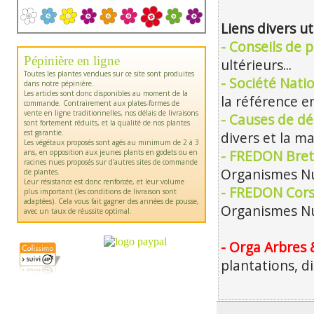
Liens divers ut
- Conseils de p
Pépinière en ligne
ultérieurs...
Toutes les plantes vendues sur ce site sont produites
- Société Nati
dans notre pépinière.
Les articles sont donc disponibles au moment de la
la référence en
commande. Contrairement aux plates-formes de
vente en ligne traditionnelles, nos délais de livraisons
- Causes de dé
sont fortement réduits, et la qualité de nos plantes
est garantie.
divers et la m
Les végétaux proposés sont agés au minimum de 2 à 3
ans, en opposition aux jeunes plants en godets ou en
- FREDON Bret
racines nues proposés sur d'autres sites de commande
Organismes Nu
de plantes.
Leur résistance est donc renforcée, et leur volume
- FREDON Cors
plus important (les conditions de livraison sont
adaptées). Cela vous fait gagner des années de pousse,
Organismes Nu
avec un taux de réussite optimal.
- Orga Arbres 
plantations, d