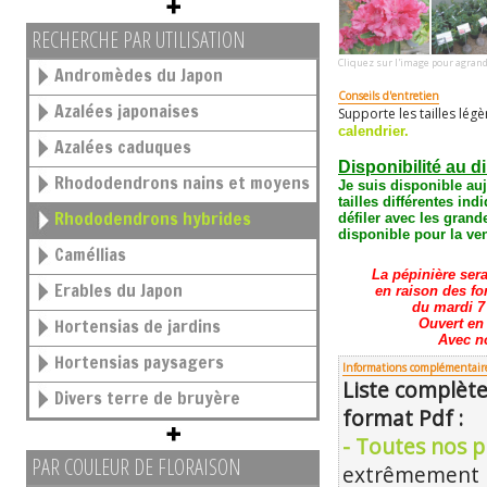
RECHERCHE PAR UTILISATION
Cliquez sur l'image pour agrand
Andromèdes du Japon
Conseils d'entretien
Azalées japonaises
Supporte les tailles lég
calendrier.
Azalées caduques
Disponibilité au d
Rhododendrons nains et moyens
Je suis disponible auj
tailles différentes
indi
Rhododendrons hybrides
défiler avec les grand
disponible pour la ven
Caméllias
La pépinière ser
Erables du Japon
en raison des fo
du mardi 7 
Hortensias de jardins
Ouvert en
Avec n
Hortensias paysagers
Informations complémentair
Liste complète
Divers terre de bruyère
format Pdf :
- Toutes nos pl
PAR COULEUR DE FLORAISON
extrêmement m