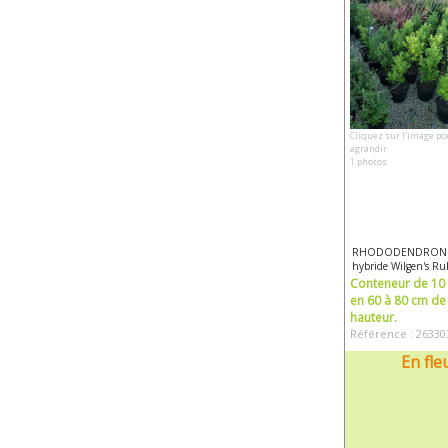
Cliquez sur l'image po
agrandir
1 photos
RHODODENDRON
hybride Wilgen's Ru
Conteneur de 10 l
en 60 à 80 cm de
hauteur.
Référence : 26330
En fle