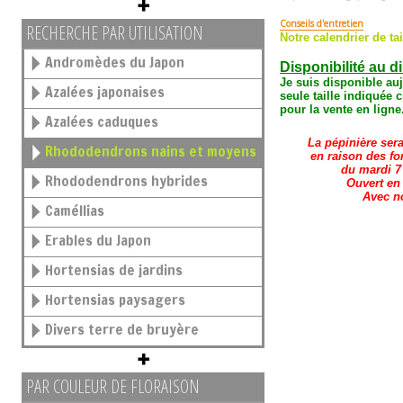
Conseils d'entretien
RECHERCHE PAR UTILISATION
Notre calendrier de tai
Andromèdes du Japon
Disponibilité au d
Je suis disponible au
Azalées japonaises
seule taille
indiquée c
pour la vente en ligne
Azalées caduques
La pépinière ser
Rhododendrons nains et moyens
en raison des fo
du mardi 7 
Rhododendrons hybrides
Ouvert en
Avec n
Caméllias
Erables du Japon
Hortensias de jardins
Hortensias paysagers
Divers terre de bruyère
PAR COULEUR DE FLORAISON