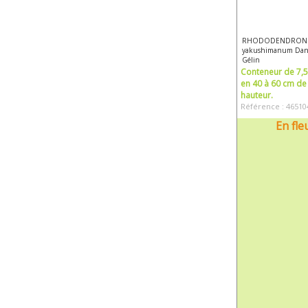
RHODODENDRON
yakushimanum Dan
Gélin
Conteneur de 7,5 
en 40 à 60 cm de
hauteur.
Référence : 46510
En fle