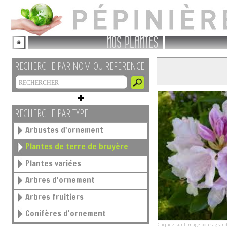
NOS PLANTES
RECHERCHE PAR NOM OU REFERENCE
RECHERCHE PAR TYPE
Arbustes d'ornement
Plantes de terre de bruyère
Plantes variées
Arbres d'ornement
Arbres fruitiers
Conifères d'ornement
Cliquez sur l'image pour agrand