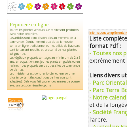
Pépinière en ligne
Toutes les plantes vendues sur ce site sont produites
Informations complémentair
dans notre pépinière.
Liste complète
Les articles sont donc disponibles au moment de la
commande. Contrairement aux plates-formes de
format Pdf :
vente en ligne traditionnelles, nos délais de livraisons
sont fortement réduits, et la qualité de nos plantes
- Toutes nos pl
est garantie.
Les végétaux proposés sont agés au minimum de 2 à 3
extrêmement m
ans, en opposition aux jeunes plants en godets ou en
racines nues proposés sur d'autres sites de commande
de plantes.
Leur résistance est donc renforcée, et leur volume
Liens divers ut
plus important (les conditions de livraison sont
- Parc Orienta
adaptées). Cela vous fait gagner des années de pousse,
avec un taux de réussite optimal.
- Parc Terra B
- Notre calendr
et de la longév
- Société Franç
l'arbre.