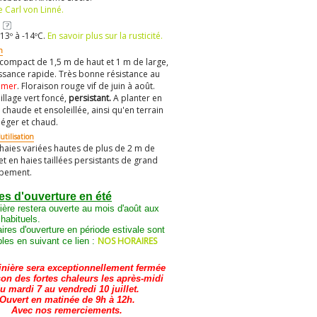
 Carl von Linné.
13º à -14ºC.
En savoir plus sur la rusticité.
n
compact de 1,5 m de haut et 1 m de large,
issance rapide. Très bonne résistance au
 mer
. Floraison rouge vif de juin à août.
illage vert foncé,
persistant.
A planter en
 chaude et ensoleillée, ainsi qu'en terrain
léger et chaud.
utilisation
 haies variées hautes de plus de 2 m de
et en haies taillées persistants de grand
pement.
es d'ouverture en été
ière restera ouverte au mois d'août aux
 habituels.
ires d'ouverture en période estivale sont
NOS HORAIRES
les en suivant ce lien :
inière sera exceptionnellement fermée
son des fortes chaleurs les après-midi
u mardi 7 au vendredi 10 juillet.
Ouvert en matinée de 9h à 12h.
Avec nos remerciements.