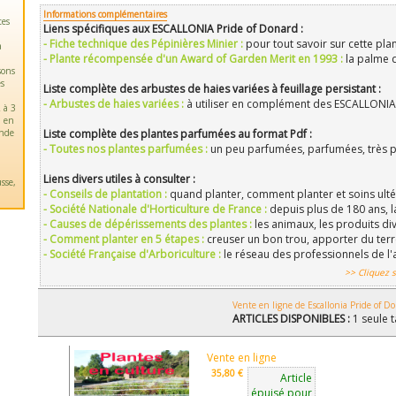
Informations complémentaires
tes
Liens spécifiques aux ESCALLONIA Pride of Donard :
- Fiche technique des Pépinières Minier :
pour tout savoir sur cette pla
a
- Plante récompensée d'un Award of Garden Merit en 1993 :
la palme 
sons
es
Liste complète des arbustes de haies variées à feuillage persistant :
- Arbustes de haies variées :
à utiliser en complément des ESCALLONIA
 à 3
u en
ande
Liste complète des plantes parfumées au format Pdf :
- Toutes nos plantes parfumées :
un peu parfumées, parfumées, très 
Liens divers utiles à consulter :
sse,
- Conseils de plantation :
quand planter, comment planter et soins ultér
- Société Nationale d'Horticulture de France :
depuis plus de 180 ans, l
- Causes de dépérissements des plantes :
les animaux, les produits div
- Comment planter en 5 étapes :
creuser un bon trou, apporter du ter
- Société Française d'Arboriculture :
le réseau des professionnels de l'
>> Cliquez s
Vente en ligne de Escallonia Pride of D
ARTICLES DISPONIBLES :
1 seule t
Vente en ligne
35,80 €
Article
épuisé pour