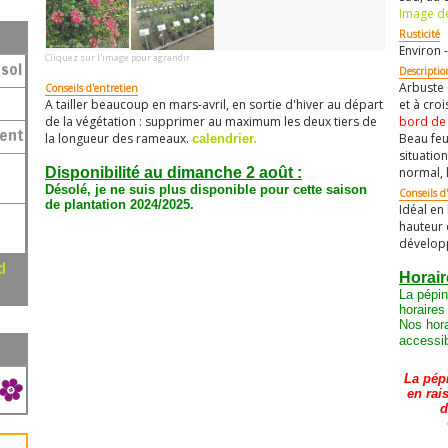
Image de
Rusticité
Environ -
Cliquez sur l'image pour agrandir
sol
Descriptio
Arbuste 
Conseils d'entretien
A tailler beaucoup en mars-avril, en sortie d'hiver au départ
et à cro
de la végétation : supprimer au maximum les deux tiers de
bord de
ment
la longueur des rameaux.
Beau feu
calendrier.
situation
Disponibilité au dimanche 2 août :
normal, 
Désolé, je ne suis plus disponible pour cette saison
Conseils d'
de plantation 2024/2025.
Idéal en
hauteur 
dévelop
Horair
La pépin
horaires
Nos hora
accessib
La pép
en rai
d