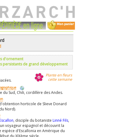
PÉPINIÈRE en ligne
rd
d
s d'ornement
s persistants de grand développement
Plante en fleurs
cette semaine
iacées.
éographique
 du Sud, Chili, cordillère des Andes.
ion
 d'obtention horticole de Slieve Donard
 du Nord).
e
Escallon
, disciple du botaniste
Linné Fils
,
t un voyageur espagnol et découvrit la
 espèce d'Escallonia en Amérique du
début du XIXème siècle.