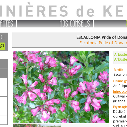
ANTES
NOS CONSEILS
NCE
ESCALLONIA Pride of Dona
Escallonia Pride of Donar
Arbuste
Arbuste
Famille
Escallon
Origine g
Amérique
Introduct
Cultivar
(Irlande
Etymologi
Dédié à
qui étai
première
Sud, au 