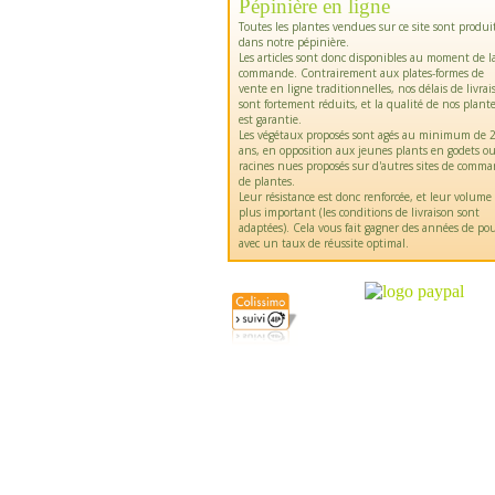
Pépinière en ligne
Toutes les plantes vendues sur ce site sont produi
dans notre pépinière.
Les articles sont donc disponibles au moment de l
commande. Contrairement aux plates-formes de
vente en ligne traditionnelles, nos délais de livrai
sont fortement réduits, et la qualité de nos plant
est garantie.
Les végétaux proposés sont agés au minimum de 2
ans, en opposition aux jeunes plants en godets o
racines nues proposés sur d'autres sites de comm
de plantes.
Leur résistance est donc renforcée, et leur volume
plus important (les conditions de livraison sont
adaptées). Cela vous fait gagner des années de pou
avec un taux de réussite optimal.