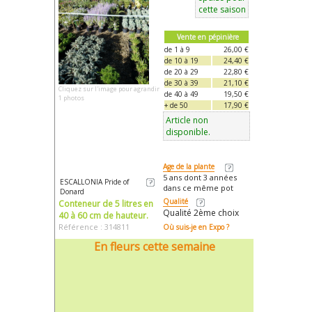
cette saison
Vente en pépinière
de 1 à 9
26,00 €
de 10 à 19
24,40 €
de 20 à 29
22,80 €
de 30 à 39
21,10 €
Cliquez sur l'image pour agrandir
de 40 à 49
19,50 €
1 photos
+ de 50
17,90 €
Article non
disponible.
Age de la plante
5 ans dont 3 années
ESCALLONIA Pride of
dans ce même pot
Donard
Qualité
Conteneur de 5 litres en
Qualité 2ème choix
40 à 60 cm de hauteur.
Référence : 314811
Où suis-je en Expo ?
En fleurs cette semaine