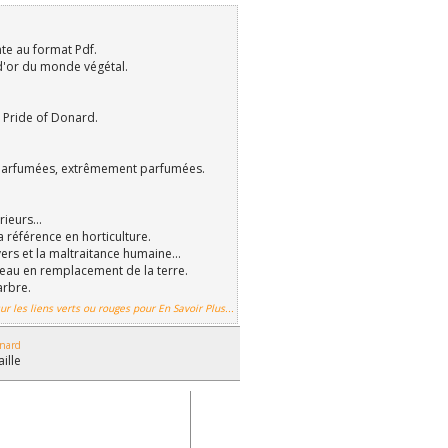
nte au format Pdf.
d'or du monde végétal.
 Pride of Donard.
parfumées, extrêmement parfumées.
ieurs...
a référence en horticulture.
ers et la maltraitance humaine...
reau en remplacement de la terre.
arbre.
ur les liens verts ou rouges pour En Savoir Plus...
onard
aille