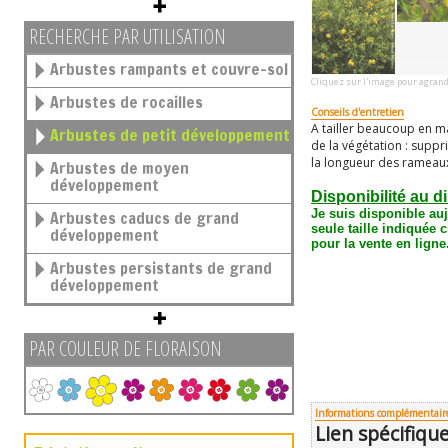
RECHERCHE PAR UTILISATION
Arbustes rampants et couvre-sol
Cliquez sur l'image pour agrand
Arbustes de rocailles
Conseils d'entretien
A tailler beaucoup en ma
Arbustes de petit développement
de la végétation : supp
la longueur des rameau
Arbustes de moyen
développement
Disponibilité au d
Je suis disponible au
Arbustes caducs de grand
seule taille
indiquée c
développement
pour la vente en ligne
Arbustes persistants de grand
développement
PAR COULEUR DE FLORAISON
Informations complémentair
Lien spécifiq