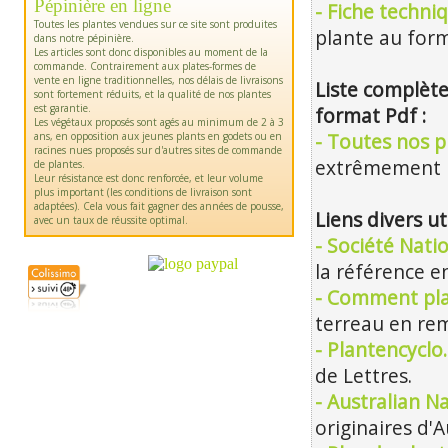
Pépinière en ligne
- Fiche techni
Toutes les plantes vendues sur ce site sont produites
plante au form
dans notre pépinière.
Les articles sont donc disponibles au moment de la
commande. Contrairement aux plates-formes de
vente en ligne traditionnelles, nos délais de livraisons
Liste complète
sont fortement réduits, et la qualité de nos plantes
est garantie.
format Pdf :
Les végétaux proposés sont agés au minimum de 2 à 3
ans, en opposition aux jeunes plants en godets ou en
- Toutes nos pl
racines nues proposés sur d'autres sites de commande
extrêmement m
de plantes.
Leur résistance est donc renforcée, et leur volume
plus important (les conditions de livraison sont
adaptées). Cela vous fait gagner des années de pousse,
Liens divers ut
avec un taux de réussite optimal.
- Société Nati
la référence en
- Comment pla
terreau en rem
- Plantencyclo
de Lettres.
- Australian Na
originaires d'A