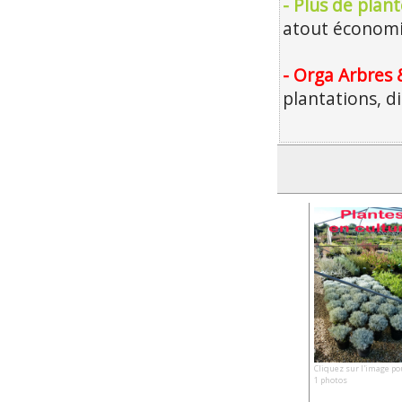
- Plus de plan
atout économiq
- Orga Arbres 
plantations, d
Cliquez sur l'image po
1 photos