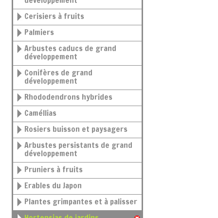
développement
Cerisiers à fruits
Palmiers
Arbustes caducs de grand
développement
Conifères de grand
développement
Rhododendrons hybrides
Caméllias
Rosiers buisson et paysagers
Arbustes persistants de grand
développement
Pruniers à fruits
Erables du Japon
Plantes grimpantes et à palisser
Hortensias de jardins