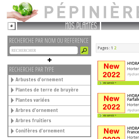
NOS PLANTES
RECHERCHE PAR NOM OU REFERENCE
Pages : 1
2
HYDRA
RECHERCHE PAR TYPE
Horten
Hydran
Arbustes d'ornement
en savoir +
Plantes de terre de bruyère
HYDRA
Plantes variées
Farfal
Horten
Arbres d'ornement
Hydran
en savoir +
Arbres fruitiers
HYDRA
Conifères d'ornement
Franc
Horten