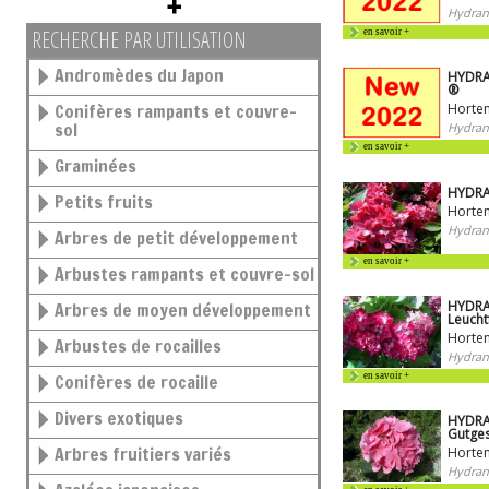
Hydran
RECHERCHE PAR UTILISATION
en savoir +
Andromèdes du Japon
HYDRA
®
Conifères rampants et couvre-
Horten
sol
Hydran
en savoir +
Graminées
HYDRA
Petits fruits
Horten
Hydran
Arbres de petit développement
en savoir +
Arbustes rampants et couvre-sol
HYDRA
Arbres de moyen développement
Leucht
Horten
Arbustes de rocailles
Hydran
Conifères de rocaille
en savoir +
Divers exotiques
HYDRA
Gutge
Arbres fruitiers variés
Horten
Hydran