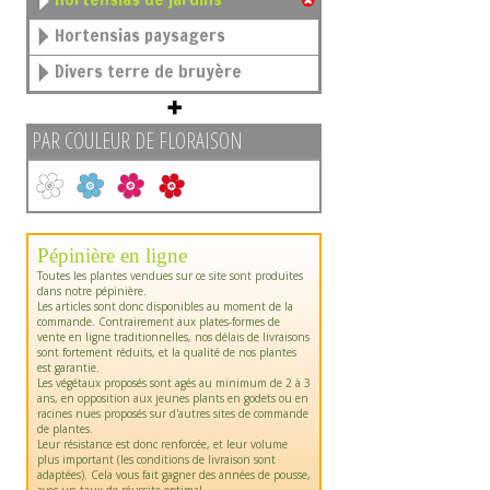
Hortensias paysagers
Divers terre de bruyère
PAR COULEUR DE FLORAISON
Pépinière en ligne
Toutes les plantes vendues sur ce site sont produites
dans notre pépinière.
Les articles sont donc disponibles au moment de la
commande. Contrairement aux plates-formes de
vente en ligne traditionnelles, nos délais de livraisons
sont fortement réduits, et la qualité de nos plantes
est garantie.
Les végétaux proposés sont agés au minimum de 2 à 3
ans, en opposition aux jeunes plants en godets ou en
racines nues proposés sur d'autres sites de commande
de plantes.
Leur résistance est donc renforcée, et leur volume
plus important (les conditions de livraison sont
adaptées). Cela vous fait gagner des années de pousse,