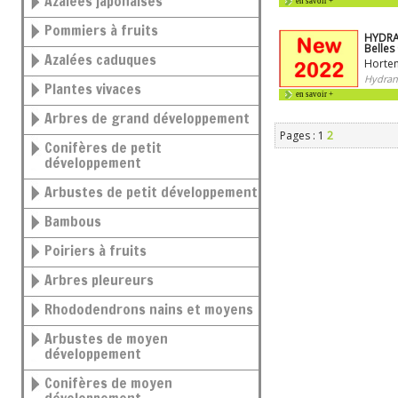
Azalées japonaises
en savoir +
Pommiers à fruits
HYDRA
Belles
Azalées caduques
Horten
Hydran
Plantes vivaces
en savoir +
Arbres de grand développement
Pages : 1
2
Conifères de petit
développement
Arbustes de petit développement
Bambous
Poiriers à fruits
Arbres pleureurs
Rhododendrons nains et moyens
Arbustes de moyen
développement
Conifères de moyen