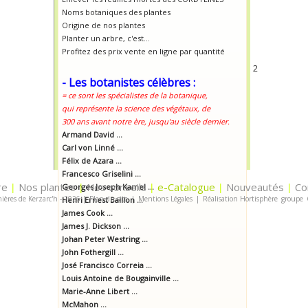
Noms botaniques des plantes
Origine de nos plantes
Planter un arbre, c'est...
Profitez des prix vente en ligne par quantité
2
- Les botanistes célèbres :
= ce sont les spécialistes de la botanique,
qui représente la science des végétaux, de
300 ans avant notre ère, jusqu'au siècle dernier.
Armand David ...
Carl von Linné ...
Félix de Azara ...
Francesco Griselini ...
re
Nos plantes
Nos conseils
e-Catalogue
Nouveautés
Co
|
Georges Joseph Kamel ...
|
|
|
|
ières de Kerzarc'h - 2026
|
Plan du site
|
Mentions Légales
|
Réalisation Hortisphère
groupe
Henri Ernest Baillon ...
James Cook ...
James J. Dickson ...
Johan Peter Westring ...
John Fothergill ...
José Francisco Correia ...
Louis Antoine de Bougainville ...
Marie-Anne Libert ...
McMahon ...