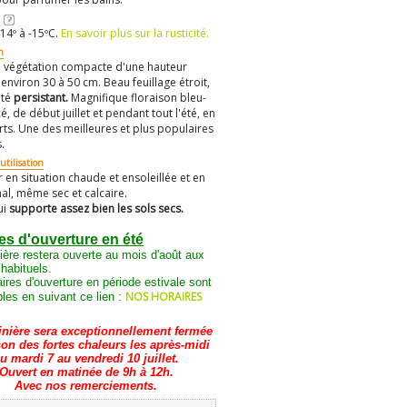
14º à -15ºC.
En savoir plus sur la rusticité.
n
à végétation compacte d'une hauteur
'environ 30 à 50 cm. Beau feuillage étroit,
uté
persistant.
Magnifique floraison bleu-
cé, de début juillet et pendant tout l'été, en
rts. Une des meilleures et plus populaires
.
utilisation
r en situation chaude et ensoleillée et en
al, même sec et calcaire.
ui
supporte assez bien les sols secs.
es d'ouverture en été
ière restera ouverte au mois d'août aux
 habituels.
ires d'ouverture en période estivale sont
NOS HORAIRES
les en suivant ce lien :
inière sera exceptionnellement fermée
son des fortes chaleurs les après-midi
u mardi 7 au vendredi 10 juillet.
Ouvert en matinée de 9h à 12h.
Avec nos remerciements.