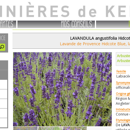
ANTES
NOS CONSEILS
NCE
LAVANDULA angustifolia Hidcot
Lavande de Provence Hidcote Blue, l
Arbuste
Arbuste
Famille
Labiacé
Synomyme
officinali
Origine g
Région M
Angleterr
Introduct
Connue d
Etymologi
De
LAV
utilisée