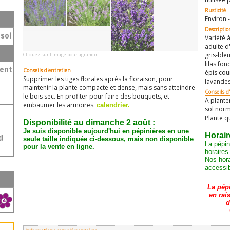
Rusticité
Environ -
Descriptio
sol
Variété 
adulte d
gris-ble
Cliquez sur l'image pour agrandir
lilas fon
ment
Conseils d'entretien
épis cou
Supprimer les tiges florales après la floraison, pour
lavandes
maintenir la plante compacte et dense, mais sans atteindre
Conseils d'
le bois sec. En profiter pour faire des bouquets, et
A plante
embaumer les armoires.
calendrier.
sol norm
Plante q
Disponibilité au dimanche 2 août :
Je suis disponible aujourd'hui en pépinières en une
Horair
seule taille
indiquée ci-dessous
, mais non disponible
La pépin
pour la vente en ligne.
horaires
Nos hora
accessib
La pép
en rai
d