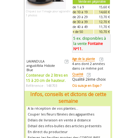
Vente en pépinière
de 1 à 9
15,60 €
Cliquez sur l'image pour agrandir
de 10 à 19
14,60 €
1 photos
de 20 à 29
13,70 €
de 30 à 39
12,70 €
de 40 à 49
11,70 €
+ de 50
10,70 €
5 ex. disponibles à
la vente
Fontaine
Nº11.
Age de la plante
LAVANDULA
4 ans dont 2 années
angustifolia Hidcote
dans ce même pot
Blue
Qualité
Conteneur de 2 litres en
Qualité 2ème choix
15 à 20 cm de hauteur.
Référence : 148703
Où suis-je en Expo ?
Infos, conseils et dictons de cette
semaine
A la réception de vos plantes...
Couper les fleurs fânées des agapanthes
Délais de livraison en vente à distance
Détail des infos-bulles des articles présentés
En direct du producteur
Enlever les feuilles mortes des CORDYLINES