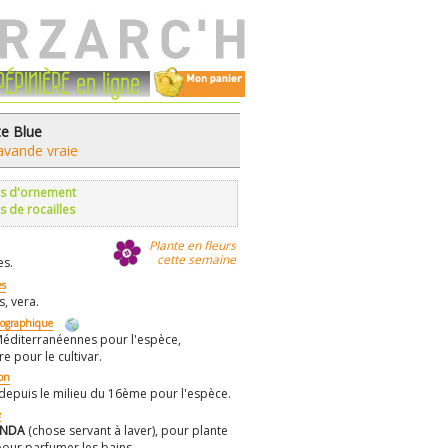
PÉPINIÈRE en ligne
e Blue
avande vraie
s d'ornement
s de rocailles
Plante en fleurs
cette semaine
es.
s
s, vera.
éographique
éditerranéennes pour l'espèce,
e pour le cultivar.
ion
epuis le milieu du 16ème pour l'espèce.
e
ANDA
(chose servant à laver), pour plante
 pour parfumer les bains.