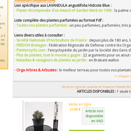
Informations complémentaires
Lien spécifique aux LAVANDULA angustifolia Hidcote Blue :
tes
- Plante récompensée d'un Award of Garden Merit en 1993 :
la palme 
a
Liste complète des plantes parfumées au format Pdf :
sons
- Toutes nos plantes parfumées :
un peu parfumées, parfumées, très 
es
Liens divers utiles à consulter :
 à 3
u en
- Société Nationale d'Horticulture de France :
depuis plus de 180 ans, l
ande
- FREDON Bretagne :
Fédération Régionale de Défense contre les Orga
- Plantencyclo.com :
l'encyclopédie du jardin par la Société des Gens d
- Plus de plantes, tout le monde y gagne :
22 arguments pour un atout 
- Maladies & ravageurs de plantes au jardin :
en Brabant wallon
sse,
- Orga Arbres & Arbustes :
le meilleur terreau pour toutes vos plantat
>> Cliquez s
Vente en ligne de Lavande de Provence Hidcote Blu
ARTICLES DISPONIBLES :
1 seule t
Vente en ligne
21,50 €
Article non
disponible
en VAD