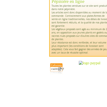
Pépinière en ligne
Toutes les plantes vendues sur ce site sont produi
dans notre pépinière.
Les articles sont donc disponibles au moment de l
commande. Contrairement aux plates-formes de
vente en ligne traditionnelles, nos délais de livrai
sont fortement réduits, et la qualité de nos plant
est garantie.
Les végétaux proposés sont agés au minimum de 2
ans, en opposition aux jeunes plants en godets o
racines nues proposés sur d'autres sites de comm
de plantes.
Leur résistance est donc renforcée, et leur volume
plus important (les conditions de livraison sont
adaptées). Cela vous fait gagner des années de pou
avec un taux de réussite optimal.