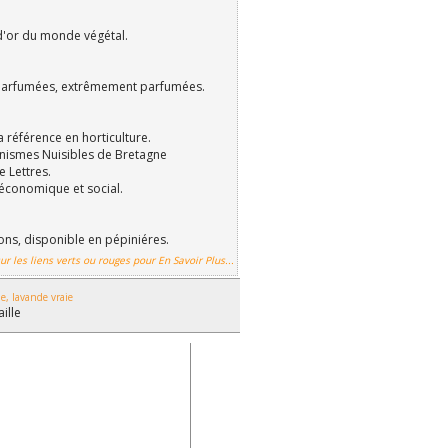
d'or du monde végétal.
parfumées, extrêmement parfumées.
a référence en horticulture.
nismes Nuisibles de Bretagne
e Lettres.
économique et social.
ions, disponible en pépiniéres.
ur les liens verts ou rouges pour En Savoir Plus...
e, lavande vraie
aille