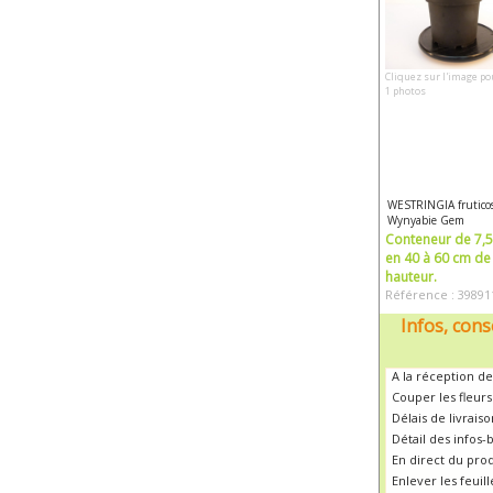
Cliquez sur l'image po
1 photos
WESTRINGIA frutico
Wynyabie Gem
Conteneur de 7,5 
en 40 à 60 cm de
hauteur.
Référence : 39891
Infos, cons
A la réception de
Couper les fleur
Délais de livrais
Détail des infos-
En direct du pro
Enlever les feui