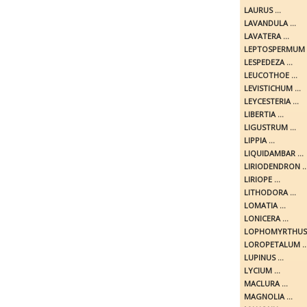
LAURUS ...
LAVANDULA ...
LAVATERA ...
LEPTOSPERMUM .
LESPEDEZA ...
LEUCOTHOE ...
LEVISTICHUM ...
LEYCESTERIA ...
LIBERTIA ...
LIGUSTRUM ...
LIPPIA ...
LIQUIDAMBAR ...
LIRIODENDRON ..
LIRIOPE ...
LITHODORA ...
LOMATIA ...
LONICERA ...
LOPHOMYRTHUS .
LOROPETALUM ..
LUPINUS ...
LYCIUM ...
MACLURA ...
MAGNOLIA ...