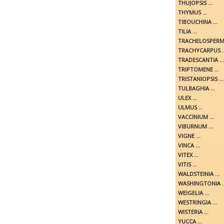
THUJOPSIS ...
THYMUS ...
TIBOUCHINA ...
TILIA ...
TRACHELOSPERMU
TRACHYCARPUS ..
TRADESCANTIA ...
TRIPTOMENE ...
TRISTANIOPSIS ...
TULBAGHIA ...
ULEX ...
ULMUS ...
VACCINIUM ...
VIBURNUM ...
VIGNE ...
VINCA ...
VITEX ...
VITIS ...
WALDSTEINIA ...
WASHINGTONIA ..
WEIGELIA ...
WESTRINGIA ...
WISTERIA ...
YUCCA ...