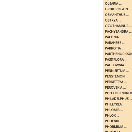
OLEARIA ...
OPHIOPOGON ...
OSMANTHUS ...
OSTRYA ...
OZOTHAMNUS ...
PACHYSANDRA ...
PAEONIA ...
PARAHEBE ...
PARROTIA ...
PARTHENOCISSUS 
PASSIFLORA ...
PAULOWNIA ...
PENNISETUM ...
PENSTEMON ...
PERNETTYA ...
PEROVSKIA ...
PHELLODENDRON 
PHILADELPHUS ...
PHILLYREA ...
PHLOMIS ...
PHLOX ...
PHOENIX ...
PHORMIUM ...