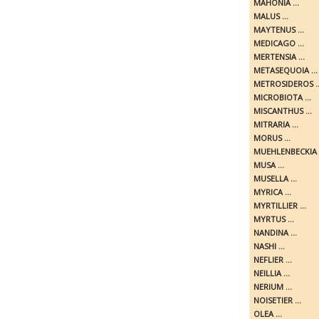
MAHONIA ...
MALUS ...
MAYTENUS ...
MEDICAGO ...
MERTENSIA ...
METASEQUOIA ...
METROSIDEROS ..
MICROBIOTA ...
MISCANTHUS ...
MITRARIA ...
MORUS ...
MUEHLENBECKIA .
MUSA ...
MUSELLA ...
MYRICA ...
MYRTILLIER ...
MYRTUS ...
NANDINA ...
NASHI ...
NEFLIER ...
NEILLIA ...
NERIUM ...
NOISETIER ...
OLEA ...