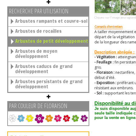
RECHERCHE PAR UTILISATION
Cliquez sur l'image pour agrand
Arbustes rampants et couvre-sol
Conseils d'entretien
Arbustes de rocailles
A tailler moyennement en
départ de la végétation
Arbustes de petit développement
de la longueur des ram
Arbustes de moyen
Description abrégée :
développement
- Végétation :
atteingnan
- Feuillage :
fin persista
Arbustes caducs de grand
gris.
développement
- Floraison :
nectarifère
début d'été.
Arbustes persistants de grand
- Exposition :
préférant 
développement
résistant aux embruns.
- Sol :
supportant les ter
Disponibilité au d
PAR COULEUR DE FLORAISON
Je suis disponible au
seule taille
indiquée c
pour la vente en ligne