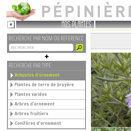
NOS PLANTES
RECHERCHE PAR NOM OU REFERENCE
RECHERCHE PAR TYPE
Arbustes d'ornement
Plantes de terre de bruyère
Plantes variées
Arbres d'ornement
Arbres fruitiers
Conifères d'ornement