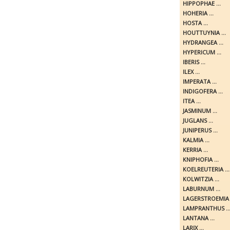
HIPPOPHAE ...
HOHERIA ...
HOSTA ...
HOUTTUYNIA ...
HYDRANGEA ...
HYPERICUM ...
IBERIS ...
ILEX ...
IMPERATA ...
INDIGOFERA ...
ITEA ...
JASMINUM ...
JUGLANS ...
JUNIPERUS ...
KALMIA ...
KERRIA ...
KNIPHOFIA ...
KOELREUTERIA ...
KOLWITZIA ...
LABURNUM ...
LAGERSTROEMIA .
LAMPRANTHUS ..
LANTANA ...
LARIX ...