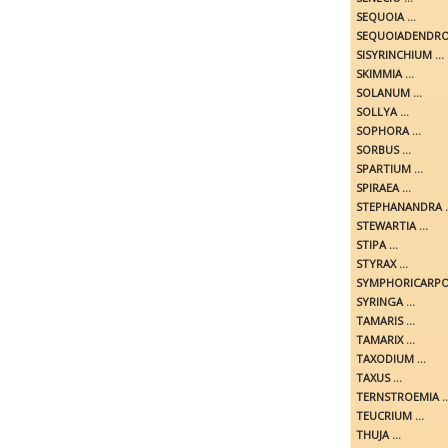
SEQUOIA ...
SEQUOIADENDRON
SISYRINCHIUM ...
SKIMMIA ...
SOLANUM ...
SOLLYA ...
SOPHORA ...
SORBUS ...
SPARTIUM ...
SPIRAEA ...
STEPHANANDRA ..
STEWARTIA ...
STIPA ...
STYRAX ...
SYMPHORICARPOS
SYRINGA ...
TAMARIS ...
TAMARIX ...
TAXODIUM ...
TAXUS ...
TERNSTROEMIA ..
TEUCRIUM ...
THUJA ...