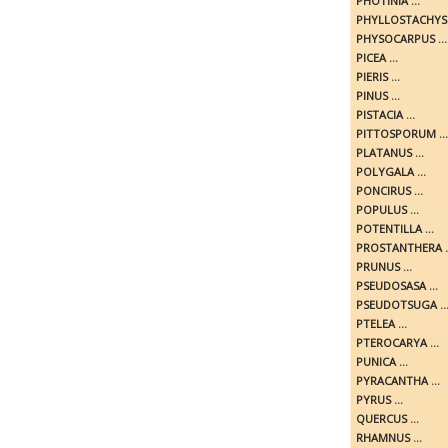
PHOTINIA ...
PHYLLOSTACHYS .
PHYSOCARPUS ...
PICEA ...
PIERIS ...
PINUS ...
PISTACIA ...
PITTOSPORUM ...
PLATANUS ...
POLYGALA ...
PONCIRUS ...
POPULUS ...
POTENTILLA ...
PROSTANTHERA ..
PRUNUS ...
PSEUDOSASA ...
PSEUDOTSUGA ..
PTELEA ...
PTEROCARYA ...
PUNICA ...
PYRACANTHA ...
PYRUS ...
QUERCUS ...
RHAMNUS ...