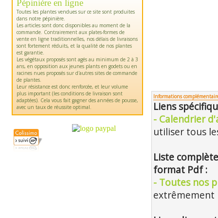
Pépinière en ligne
Toutes les plantes vendues sur ce site sont produites
dans notre pépinière.
Les articles sont donc disponibles au moment de la
commande. Contrairement aux plates-formes de
vente en ligne traditionnelles, nos délais de livraisons
sont fortement réduits, et la qualité de nos plantes
est garantie.
Les végétaux proposés sont agés au minimum de 2 à 3
ans, en opposition aux jeunes plants en godets ou en
racines nues proposés sur d'autres sites de commande
de plantes.
Leur résistance est donc renforcée, et leur volume
plus important (les conditions de livraison sont
Informations complémentair
adaptées). Cela vous fait gagner des années de pousse,
Liens spécifi
avec un taux de réussite optimal.
- Calendrier d'
utiliser tous l
Liste complète
format Pdf :
- Toutes nos pl
extrêmement m