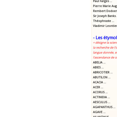
Paul Farges ...
Pierre Marie Aug
Rembert Dodoens
Sir Joseph Banks .
Théophraste ...
Vladimir Leontie
- Les étymol
= désigne la scien
la recherche de l'
langue donnée, et
l'ascendance de c
ABELIA ...
ABIES ...
ABRICOTIER ...
ABUTILON ...
ACACIA ...
ACER ...
ACORUS ...
ACTINIDIA ...
AESCULUS ...
AGAPANTHUS ...
AGAVE ...
AILANTHUS ...