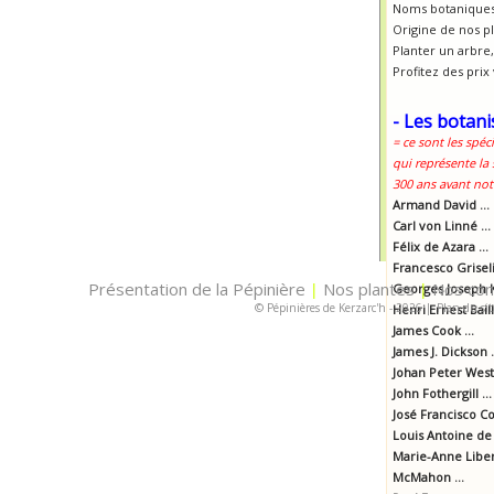
Noms botaniques
Origine de nos p
Planter un arbre, 
Profitez des prix
- Les botani
= ce sont les spéc
qui représente la
300 ans avant notr
Armand David ...
Carl von Linné ...
Félix de Azara ...
Francesco Griselin
Présentation de la Pépinière
Nos plantes
Nos con
|
Georges Joseph K
|
© Pépinières de Kerzarc'h - 2026
|
Plan du sit
Henri Ernest Baill
James Cook ...
James J. Dickson .
Johan Peter Westr
John Fothergill ...
José Francisco Cor
Louis Antoine de 
Marie-Anne Libert
McMahon ...