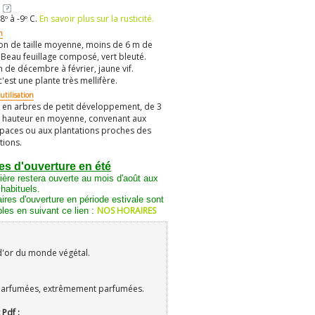
8º à -9º C.
En savoir plus sur la rusticité.
n
on de taille moyenne, moins de 6 m de
 Beau feuillage composé, vert bleuté.
n de décembre à février, jaune vif.
c'est une plante très mellifère.
utilisation
er en arbres de petit développement, de 3
 hauteur en moyenne, convenant aux
spaces ou aux plantations proches des
tions.
es d'ouverture en été
ière restera ouverte au mois d'août aux
 habituels.
ires d'ouverture en période estivale sont
NOS HORAIRES
les en suivant ce lien :
d'or du monde végétal.
parfumées, extrêmement parfumées.
 Pdf :