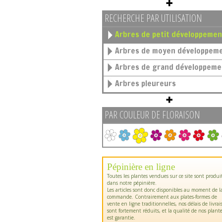
RECHERCHE PAR UTILISATION
Arbres de petit développemen
Arbres de moyen développem
Arbres de grand développeme
Arbres pleureurs
PAR COULEUR DE FLORAISON
Pépinière en ligne
Toutes les plantes vendues sur ce site sont produi
dans notre pépinière.
Les articles sont donc disponibles au moment de l
commande. Contrairement aux plates-formes de
vente en ligne traditionnelles, nos délais de livrai
sont fortement réduits, et la qualité de nos plant
est garantie.