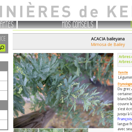
ANTES
NOS CONSEILS
NCE
ACACIA baileyana
Mimosa de Bailey
Arbres 
Arbres 
Famille
Légumin
Etymologi
Du grec
certaine
blanchât
couvre l
s'est écr
jusqu'à l
Françoi
langue f
avec seul