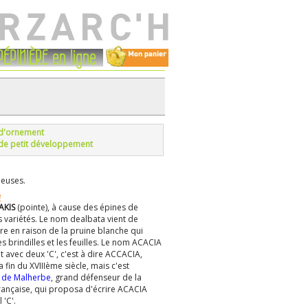
PÉPINIÈRE en ligne
d'ornement
de petit développement
euses.
e
AKIS
(pointe), à cause des épines de
s variétés. Le nom dealbata vient de
re en raison de la pruine blanche qui
es brindilles et les feuilles. Le nom ACACIA
it avec deux 'C', c'est à dire ACCACIA,
a fin du XVIIIème siècle, mais c'est
s de Malherbe
, grand défenseur de la
rançaise, qui proposa d'écrire ACACIA
 'C'.