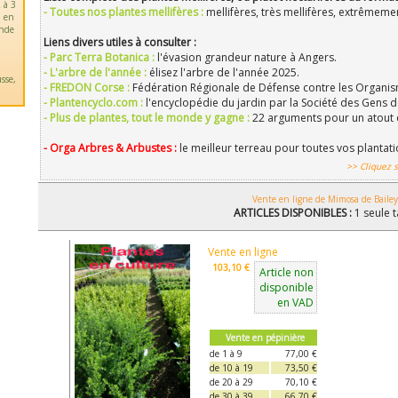
 à 3
- Toutes nos plantes mellifères :
mellifères, très mellifères, extrêmemen
u en
ande
Liens divers utiles à consulter :
- Parc Terra Botanica :
l'évasion grandeur nature à Angers.
- L'arbre de l'année :
élisez l'arbre de l'année 2025.
sse,
- FREDON Corse :
Fédération Régionale de Défense contre les Organis
- Plantencyclo.com :
l'encyclopédie du jardin par la Société des Gens d
- Plus de plantes, tout le monde y gagne :
22 arguments pour un atout 
- Orga Arbres & Arbustes :
le meilleur terreau pour toutes vos plantat
>> Cliquez s
Vente en ligne de Mimosa de Bailey
ARTICLES DISPONIBLES :
1 seule t
Vente en ligne
103,10 €
Article non
disponible
en VAD
Vente en pépinière
de 1 à 9
77,00 €
de 10 à 19
73,50 €
de 20 à 29
70,10 €
de 30 à 39
66,70 €