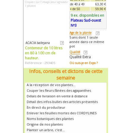
Cliquez sur l'image pour agrandir
de 40 à 49
63,30 €
1 photos
+ de 50
59,90 €
9 ex. disponibles en
Plateau Sud-ouest
Nº3
Age de la plante
5 ans dont 1 seule
année dans ce même
ACACIA baileyana
pot
Conteneur de 10 litres
Qualité
en 80 à 100 cm de
Qualité Extra
hauteur.
Référence : 293405
Où suis-je en Expo ?
Infos, conseils et dictons de cette
semaine
A la réception de vos plantes...
Couper les fleurs fânées des agapanthes
Délais de livraison en vente à distance
Détail des infos-bulles des articles présentés
En direct du producteur
Enlever les feuilles mortes des CORDYLINES
Noms botaniques des plantes
Origine de nos plantes
Planter un arbre, c'est...