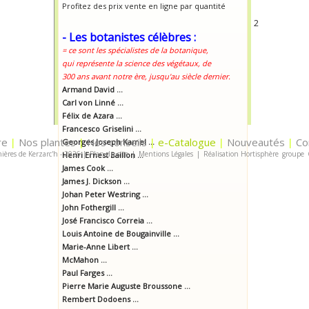
Profitez des prix vente en ligne par quantité
2
- Les botanistes célèbres :
= ce sont les spécialistes de la botanique,
qui représente la science des végétaux, de
300 ans avant notre ère, jusqu'au siècle dernier.
Armand David ...
Carl von Linné ...
Félix de Azara ...
Francesco Griselini ...
re
Nos plantes
Nos conseils
e-Catalogue
Nouveautés
Co
|
Georges Joseph Kamel ...
|
|
|
|
ières de Kerzarc'h - 2026
|
Plan du site
|
Mentions Légales
|
Réalisation Hortisphère
groupe
Henri Ernest Baillon ...
James Cook ...
James J. Dickson ...
Johan Peter Westring ...
John Fothergill ...
José Francisco Correia ...
Louis Antoine de Bougainville ...
Marie-Anne Libert ...
McMahon ...
Paul Farges ...
Pierre Marie Auguste Broussone ...
Rembert Dodoens ...