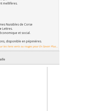
t mellifères.
mes Nuisibles de Corse
e Lettres.
économique et social.
ions, disponible en pépiniéres.
ur les liens verts ou rouges pour En Savoir Plus...
aille