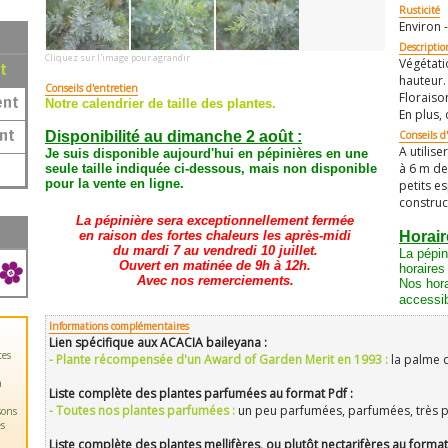
Rusticité
Environ -
Descriptio
Cliquez sur l'image pour agrandir
Végétati
t
hauteur.
Conseils d'entretien
Floraiso
ent
Notre calendrier de taille des plantes.
En plus, 
nt
Disponibilité au dimanche 2 août :
Conseils d'
A utilis
Je suis disponible aujourd'hui en pépinières en une
à 6 m de
seule taille
indiquée ci-dessous
, mais non disponible
pour la vente en ligne.
petits e
construc
La pépinière sera exceptionnellement fermée
en raison des fortes chaleurs les après-midi
Horair
du mardi 7 au vendredi 10 juillet.
La pépin
Ouvert en matinée de 9h à 12h.
horaires
Avec nos remerciements.
Nos hora
accessib
Informations complémentaires
Lien spécifique aux ACACIA baileyana :
tes
- Plante récompensée d'un Award of Garden Merit en 1993 :
la palme 
a
Liste complète des plantes parfumées au format Pdf :
- Toutes nos plantes parfumées :
un peu parfumées, parfumées, très 
sons
es
Liste complète des plantes mellifères, ou plutôt nectarifères au format