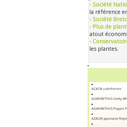
- Société Nati
la référence en
- Société Bre
- Plus de plan
atout économiq
- Conservatoir
les plantes.
ACACIA cultriformis
AGAPANTHUS Getty Wh
AGAPANTHUS Poppin P
AZALEA japonaise Repet