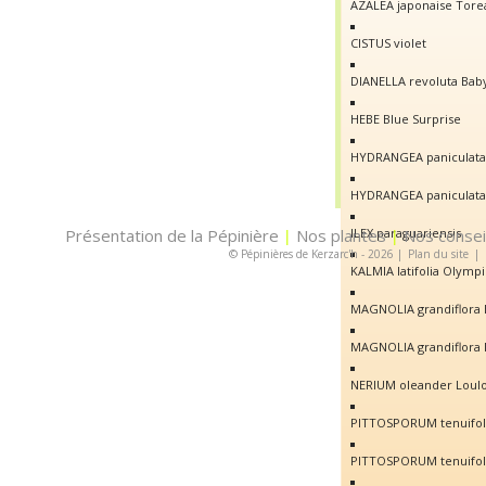
AZALEA japonaise Tore
CISTUS violet
DIANELLA revoluta Baby
HEBE Blue Surprise
HYDRANGEA paniculata 
HYDRANGEA paniculata 
Présentation de la Pépinière
Nos plantes
ILEX paraguariensis
Nos consei
|
|
© Pépinières de Kerzarc'h - 2026
|
Plan du site
|
KALMIA latifolia Olympi
MAGNOLIA grandiflora 
MAGNOLIA grandiflora 
NERIUM oleander Loul
PITTOSPORUM tenuifol
PITTOSPORUM tenuifol