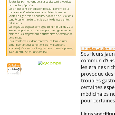
Toutes les plantes vendues sur ce site sont produites
dans notre pépinière.
Les articles sont donc disponibles au moment de la
commande. Contrairement aux plates-formes de
vente en ligne traditionnelles, nos délais de livraisons
sont fortement réduits, et la qualité de nos plantes
est garantie.
Les végétaux proposés sont agés au minimum de 2 à 3
ans, en opposition aux jeunes plants en godets ou en
racines nues proposés sur d'autres sites de commande
de plantes.
Leur résistance est donc renforcée, et leur volume
plus important (les conditions de livraison sont
adaptées). Cela vous fait gagner des années de pousse,
Informations complémentair
avec un taux de réussite optimal.
Ses fleurs jau
commun d'Oise
les graines ric
provoque des 
troubles gastr
certaines espè
médicinales n
pour certaines
Liens spécifiqu