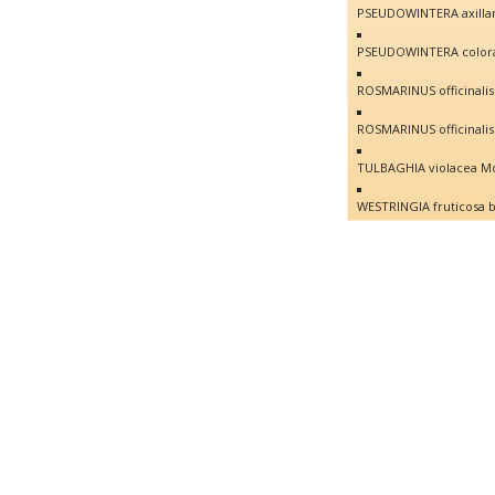
PSEUDOWINTERA axillar
PSEUDOWINTERA colora
ROSMARINUS officinalis
ROSMARINUS officinali
TULBAGHIA violacea Mo
WESTRINGIA fruticosa 