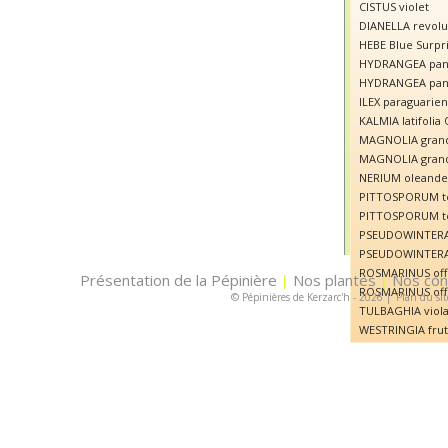
CISTUS violet
DIANELLA revolut
HEBE Blue Surpr
HYDRANGEA panic
HYDRANGEA panic
ILEX paraguarien
KALMIA latifolia
MAGNOLIA grandi
MAGNOLIA grandi
NERIUM oleande
PITTOSPORUM te
PITTOSPORUM te
PSEUDOWINTERA a
PSEUDOWINTERA 
ROSMARINUS offic
Présentation de la Pépinière
Nos plantes
Nos con
|
|
ROSMARINUS offi
© Pépinières de Kerzarc'h - 2026
|
Plan du sit
TULBAGHIA viola
WESTRINGIA frut