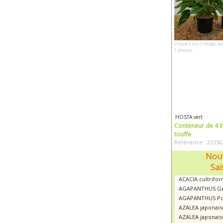
Cliquez sur l'image po
1 photos
HOSTA vert
Conteneur de 4 li
touffe.
Référence : 22350
Nouv
Sai
ACACIA cultrifor
AGAPANTHUS Ge
AGAPANTHUS Po
AZALEA japonais
AZALEA japonais