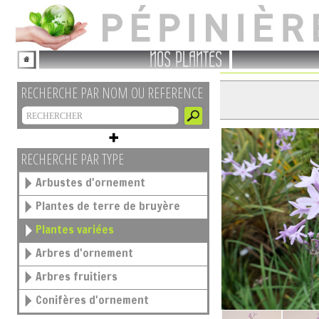
NOS PLANTES
RECHERCHE PAR NOM OU REFERENCE
RECHERCHE PAR TYPE
Arbustes d'ornement
Plantes de terre de bruyère
Plantes variées
Arbres d'ornement
Arbres fruitiers
Conifères d'ornement