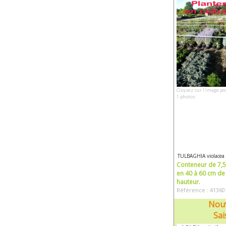
Cliquez sur l'image po
1 photos
TULBAGHIA violacea
Conteneur de 7,5 
en 40 à 60 cm de
hauteur.
Référence : 41360
Nouv
Sai