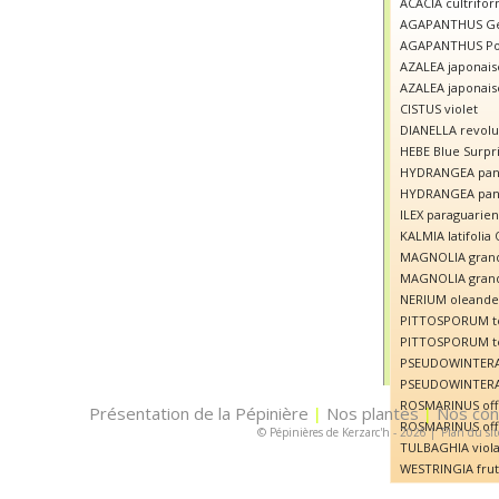
ACACIA cultrifor
AGAPANTHUS Ge
AGAPANTHUS Po
AZALEA japonais
AZALEA japonais
CISTUS violet
DIANELLA revolut
HEBE Blue Surpr
HYDRANGEA panic
HYDRANGEA panic
ILEX paraguarien
KALMIA latifolia
MAGNOLIA grandi
MAGNOLIA grandi
NERIUM oleande
PITTOSPORUM te
PITTOSPORUM te
PSEUDOWINTERA a
PSEUDOWINTERA 
ROSMARINUS offic
Présentation de la Pépinière
Nos plantes
Nos con
|
|
ROSMARINUS offi
© Pépinières de Kerzarc'h - 2026
|
Plan du sit
TULBAGHIA viola
WESTRINGIA frut