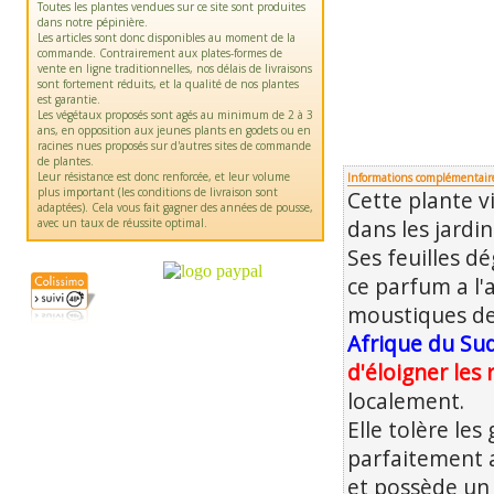
Toutes les plantes vendues sur ce site sont produites
dans notre pépinière.
Les articles sont donc disponibles au moment de la
commande. Contrairement aux plates-formes de
vente en ligne traditionnelles, nos délais de livraisons
sont fortement réduits, et la qualité de nos plantes
est garantie.
Les végétaux proposés sont agés au minimum de 2 à 3
ans, en opposition aux jeunes plants en godets ou en
racines nues proposés sur d'autres sites de commande
de plantes.
Leur résistance est donc renforcée, et leur volume
Informations complémentair
plus important (les conditions de livraison sont
Cette plante v
adaptées). Cela vous fait gagner des années de pousse,
avec un taux de réussite optimal.
dans les jardin
Ses feuilles d
ce parfum a l'
moustiques des
Afrique du Su
d'éloigner les 
localement.
Elle tolère les
parfaitement a
et possède un