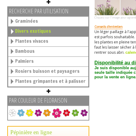
RECHERCHE PAR UTILISATION
Cliquez sur l'image pour agrand
Graminées
Conseils d'entretien
Divers exotiques
Un léger paillage à l'ap
est parfois souhaitable.
Plantes vivaces
les plantes en pleine terr
faut les laisser sécher à
Bambous
rentrer sous abri.
calen
Palmiers
Disponibilité au d
Je suis disponible au
Rosiers buisson et paysagers
seule taille
indiquée c
pour la vente en ligne
Plantes grimpantes et à palisser
PAR COULEUR DE FLORAISON
Pépinière en ligne