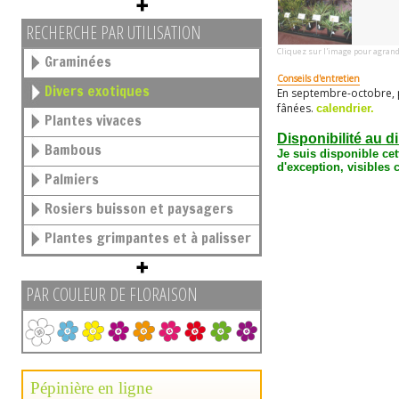
RECHERCHE PAR UTILISATION
Cliquez sur l'image pour agrand
Graminées
Conseils d'entretien
Divers exotiques
En septembre-octobre, p
fânées.
calendrier.
Plantes vivaces
Disponibilité au d
Bambous
Je suis disponible ce
d'exception, visibles
Palmiers
Rosiers buisson et paysagers
Plantes grimpantes et à palisser
PAR COULEUR DE FLORAISON
Pépinière en ligne