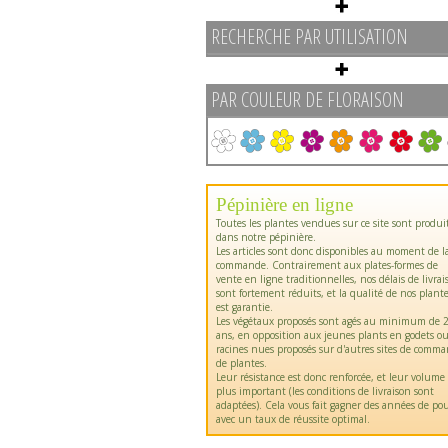
RECHERCHE PAR UTILISATION
PAR COULEUR DE FLORAISON
Pépinière en ligne
Toutes les plantes vendues sur ce site sont produi
dans notre pépinière.
Les articles sont donc disponibles au moment de l
commande. Contrairement aux plates-formes de
vente en ligne traditionnelles, nos délais de livrai
sont fortement réduits, et la qualité de nos plant
est garantie.
Les végétaux proposés sont agés au minimum de 2
ans, en opposition aux jeunes plants en godets o
racines nues proposés sur d'autres sites de comm
de plantes.
Leur résistance est donc renforcée, et leur volume
plus important (les conditions de livraison sont
adaptées). Cela vous fait gagner des années de pou
avec un taux de réussite optimal.