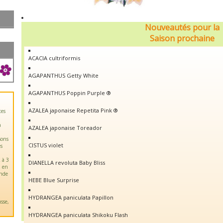
Nouveautés pour la
Saison prochaine
ACACIA cultriformis
AGAPANTHUS Getty White
AGAPANTHUS Poppin Purple ®
AZALEA japonaise Repetita Pink ®
tes
a
AZALEA japonaise Toreador
sons
CISTUS violet
es
 à 3
DIANELLA revoluta Baby Bliss
u en
ande
HEBE Blue Surprise
HYDRANGEA paniculata Papillon
sse,
HYDRANGEA paniculata Shikoku Flash