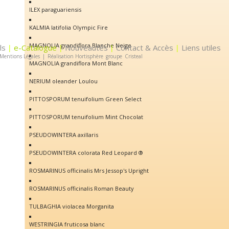
ILEX paraguariensis
KALMIA latifolia Olympic Fire
MAGNOLIA grandiflora Blanche Neige
ls
e-Catalogue
Nouveautés
Contact & Accès
Liens utiles
|
|
|
|
Mentions Légales
|
Réalisation Hortisphère
groupe
Cristeal
MAGNOLIA grandiflora Mont Blanc
NERIUM oleander Loulou
PITTOSPORUM tenuifolium Green Select
PITTOSPORUM tenuifolium Mint Chocolat
PSEUDOWINTERA axillaris
PSEUDOWINTERA colorata Red Leopard ®
ROSMARINUS officinalis Mrs Jessop's Upright
ROSMARINUS officinalis Roman Beauty
TULBAGHIA violacea Morganita
WESTRINGIA fruticosa blanc