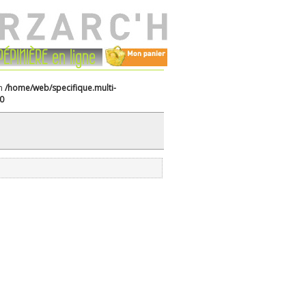
PÉPINIÈRE en ligne
in
/home/web/specifique.multi-
0