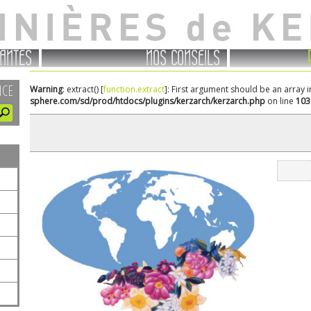
ANTES
NOS CONSEILS
NCE
Warning
: extract() [
function.extract
]: First argument should be an array 
sphere.com/sd/prod/htdocs/plugins/kerzarch/kerzarch.php
on line
103