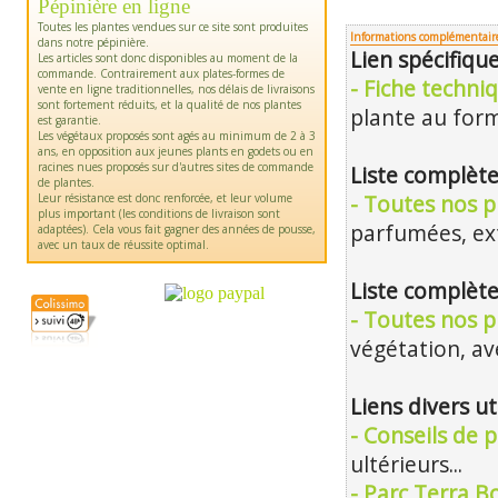
Pépinière en ligne
Toutes les plantes vendues sur ce site sont produites
Informations complémentair
dans notre pépinière.
Lien spécifiq
Les articles sont donc disponibles au moment de la
commande. Contrairement aux plates-formes de
- Fiche techni
vente en ligne traditionnelles, nos délais de livraisons
sont fortement réduits, et la qualité de nos plantes
plante au form
est garantie.
Les végétaux proposés sont agés au minimum de 2 à 3
ans, en opposition aux jeunes plants en godets ou en
racines nues proposés sur d'autres sites de commande
Liste complète
de plantes.
Leur résistance est donc renforcée, et leur volume
- Toutes nos p
plus important (les conditions de livraison sont
parfumées, e
adaptées). Cela vous fait gagner des années de pousse,
avec un taux de réussite optimal.
Liste complète
- Toutes nos p
végétation, ave
Liens divers ut
- Conseils de p
ultérieurs...
- Parc Terra B