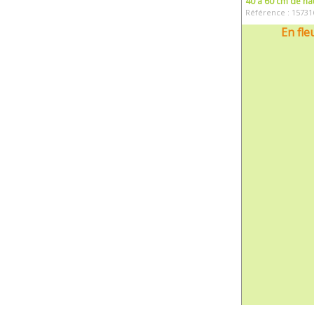
40 à 60 cm de ha
Référence : 15731
En fle