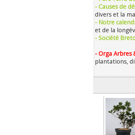
- Causes de dé
divers et la m
- Notre calendr
et de la longév
- Société Bre
- Orga Arbres 
plantations, d