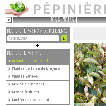
NOS PLANTES
RECHERCHE PAR NOM OU REFERENCE
RECHERCHE PAR TYPE
Arbustes d'ornement
Plantes de terre de bruyère
Plantes variées
Arbres d'ornement
Arbres fruitiers
Conifères d'ornement