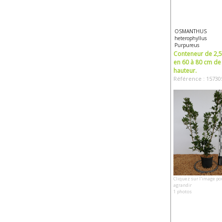
OSMANTHUS
heterophyllus
Purpureus
Conteneur de 2,5 
en 60 à 80 cm de
hauteur.
Référence : 15730
Cliquez sur l'image po
agrandir
1 photos