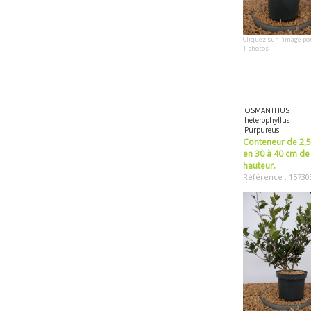
Cliquez sur l'image po
1 photos
OSMANTHUS
heterophyllus
Purpureus
Conteneur de 2,5 
en 30 à 40 cm de
hauteur.
Référence : 15730