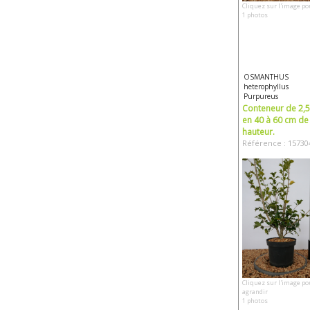
Cliquez sur l'image po
1 photos
OSMANTHUS
heterophyllus
Purpureus
Conteneur de 2,5 
en 40 à 60 cm de
hauteur.
Référence : 15730
Cliquez sur l'image po
agrandir
1 photos