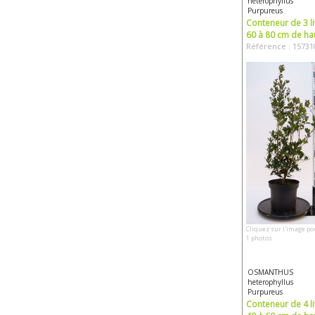
heterophyllus
Purpureus
Conteneur de 3 li
60 à 80 cm de ha
Référence : 15731
Cliquez sur l'image po
1 photos
OSMANTHUS
heterophyllus
Purpureus
Conteneur de 4 li