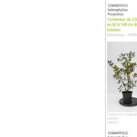
OSMANTHUS
heterophyllus
Purpureus
Conteneur de 2,5 
en 80 à 100 cm d
hauteur.
Référence : 15730
Cliquez sur l'image po
agrandir
1 photos
OSMANTHUS