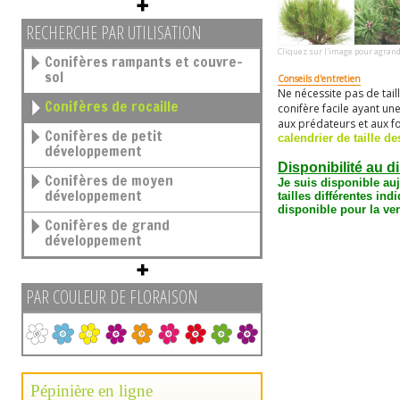
RECHERCHE PAR UTILISATION
Cliquez sur l'image pour agrand
Conifères rampants et couvre-
sol
Conseils d'entretien
Ne nécessite pas de tail
Conifères de rocaille
conifère facile ayant un
aux prédateurs et aux fo
Conifères de petit
calendrier de taille de
développement
Disponibilité au d
Conifères de moyen
Je suis disponible au
développement
tailles différentes
indi
disponible pour la ven
Conifères de grand
développement
PAR COULEUR DE FLORAISON
Pépinière en ligne