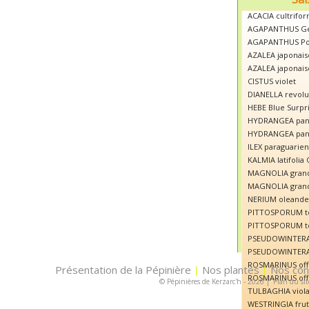
ACACIA cultrifor
AGAPANTHUS Ge
AGAPANTHUS Po
AZALEA japonais
AZALEA japonais
CISTUS violet
DIANELLA revolut
HEBE Blue Surpr
HYDRANGEA panic
HYDRANGEA panic
ILEX paraguarien
KALMIA latifolia
MAGNOLIA grandi
MAGNOLIA grandi
NERIUM oleande
PITTOSPORUM te
PITTOSPORUM te
PSEUDOWINTERA a
PSEUDOWINTERA 
ROSMARINUS offic
Présentation de la Pépinière
Nos plantes
Nos con
|
|
ROSMARINUS offi
© Pépinières de Kerzarc'h - 2026
|
Plan du sit
TULBAGHIA viola
WESTRINGIA frut