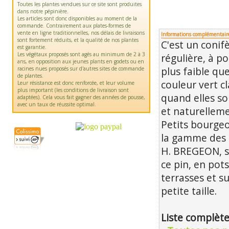
Toutes les plantes vendues sur ce site sont produites
dans notre pépinière.
Les articles sont donc disponibles au moment de la
commande. Contrairement aux plates-formes de
vente en ligne traditionnelles, nos délais de livraisons
Informations complémentair
sont fortement réduits, et la qualité de nos plantes
C'est un conif
est garantie.
Les végétaux proposés sont agés au minimum de 2 à 3
régulière, à p
ans, en opposition aux jeunes plants en godets ou en
racines nues proposés sur d'autres sites de commande
plus faible que
de plantes.
couleur vert c
Leur résistance est donc renforcée, et leur volume
plus important (les conditions de livraison sont
quand elles so
adaptées). Cela vous fait gagner des années de pousse,
avec un taux de réussite optimal.
et naturelleme
Petits bourgeo
la gamme des 
H. BREGEON, so
ce pin, en pot
terrasses et s
petite taille.
Liste complète