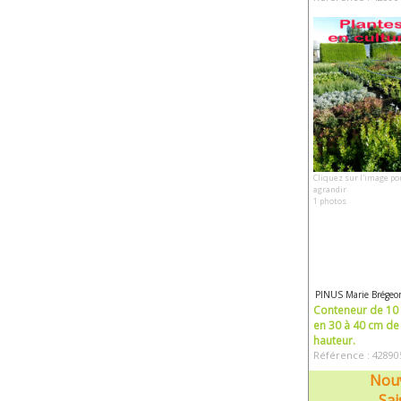
Cliquez sur l'image po
agrandir
1 photos
PINUS Marie Brégeo
Conteneur de 10 l
en 30 à 40 cm de
hauteur.
Référence : 42890
Nouv
Sai