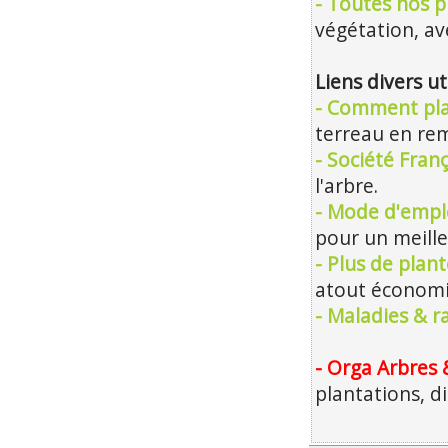
- Toutes nos p
végétation, ave
Liens divers ut
- Comment pla
terreau en rem
- Société Franç
l'arbre.
- Mode d'emplo
pour un meille
- Plus de plan
atout économiq
- Maladies & r
- Orga Arbres 
plantations, d