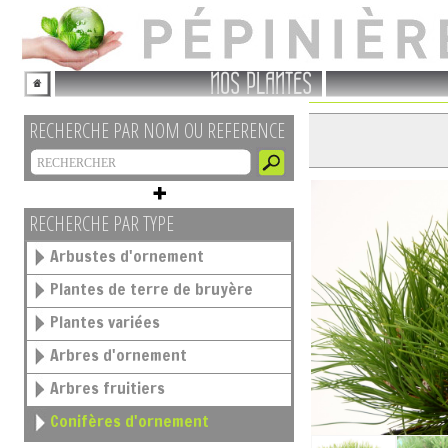
NOS PLANTES
RECHERCHE PAR NOM OU REFERENCE
RECHERCHE PAR TYPE
Arbustes d'ornement
Plantes de terre de bruyère
Plantes variées
Arbres d'ornement
Arbres fruitiers
Conifères d'ornement