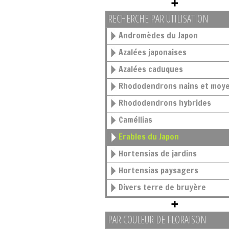
RECHERCHE PAR UTILISATION
Andromèdes du Japon
Azalées japonaises
Azalées caduques
Rhododendrons nains et moy
Rhododendrons hybrides
Caméllias
Erables du Japon
Hortensias de jardins
Hortensias paysagers
Divers terre de bruyère
PAR COULEUR DE FLORAISON