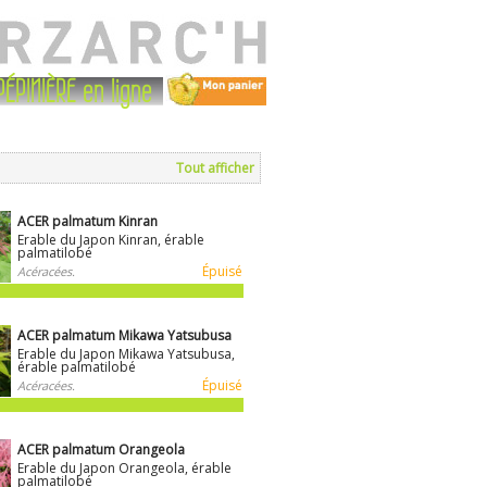
PÉPINIÈRE en ligne
n
Tout afficher
ACER palmatum Kinran
Erable du Japon Kinran, érable
palmatilobé
Épuisé
Acéracées.
ACER palmatum Mikawa Yatsubusa
Erable du Japon Mikawa Yatsubusa,
érable palmatilobé
Épuisé
Acéracées.
ACER palmatum Orangeola
Erable du Japon Orangeola, érable
palmatilobé