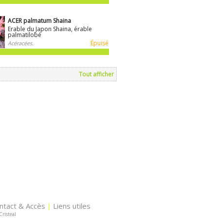
ACER palmatum Shaina
Erable du Japon Shaina, érable
palmatilobé
Épuisé
Acéracées.
Tout afficher
ntact & Accès
Liens utiles
|
Cristeal