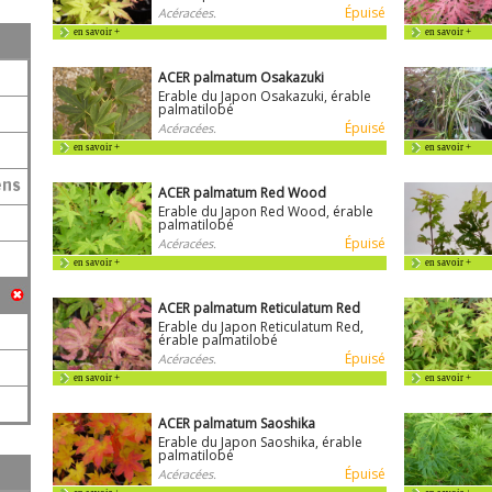
Épuisé
Acéracées.
en savoir +
en savoir +
ACER palmatum Osakazuki
Erable du Japon Osakazuki, érable
palmatilobé
Épuisé
Acéracées.
en savoir +
en savoir +
ens
ACER palmatum Red Wood
Erable du Japon Red Wood, érable
palmatilobé
Épuisé
Acéracées.
en savoir +
en savoir +
ACER palmatum Reticulatum Red
Erable du Japon Reticulatum Red,
érable palmatilobé
Épuisé
Acéracées.
en savoir +
en savoir +
ACER palmatum Saoshika
Erable du Japon Saoshika, érable
palmatilobé
Épuisé
Acéracées.