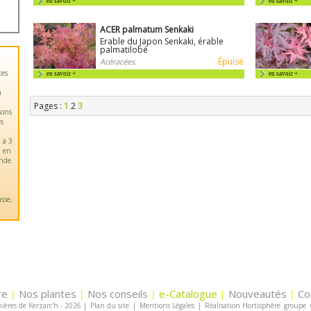
en savoir +
en savoir +
ACER palmatum Senkaki
Erable du Japon Senkaki, érable
palmatilobé
Épuisé
Acéracées.
tes
en savoir +
en savoir +
a
Pages :
1
2
3
sons
es
 à 3
u en
ande
sse,
re
Nos plantes
Nos conseils
e-Catalogue
Nouveautés
Co
|
|
|
|
|
ières de Kerzarc'h - 2026
|
Plan du site
|
Mentions Légales
|
Réalisation Hortisphère
groupe