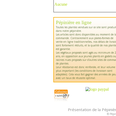
Aucune
Pépinière en ligne
Toutes les plantes vendues sur ce site sont produi
dans notre pépinière.
Les articles sont donc disponibles au moment de l
commande. Contrairement aux plates-formes de
vente en ligne traditionnelles, nos délais de livrai
sont fortement réduits, et la qualité de nos plant
est garantie.
Les végétaux proposés sont agés au minimum de 2
ans, en opposition aux jeunes plants en godets o
racines nues proposés sur d'autres sites de comm
de plantes.
Leur résistance est donc renforcée, et leur volume
plus important (les conditions de livraison sont
adaptées). Cela vous fait gagner des années de pou
avec un taux de réussite optimal.
Présentation de la Pépiniè
© Pépin