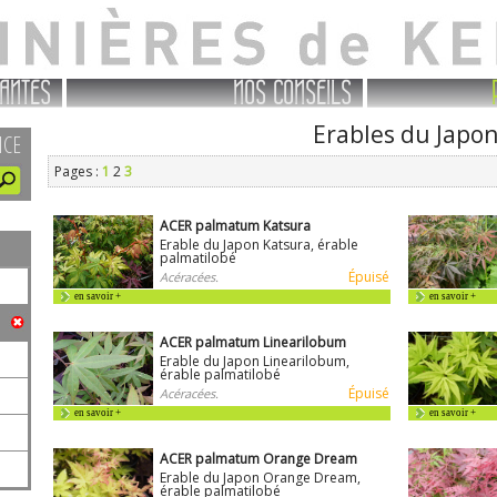
ANTES
NOS CONSEILS
Erables du Japo
NCE
Pages :
1
2
3
ACER palmatum Katsura
Erable du Japon Katsura, érable
palmatilobé
Épuisé
Acéracées.
en savoir +
en savoir +
ACER palmatum Linearilobum
Erable du Japon Linearilobum,
érable palmatilobé
Épuisé
Acéracées.
en savoir +
en savoir +
ACER palmatum Orange Dream
Erable du Japon Orange Dream,
érable palmatilobé