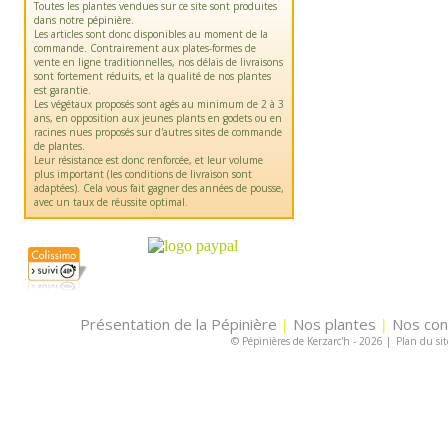
Toutes les plantes vendues sur ce site sont produites
dans notre pépinière.
Les articles sont donc disponibles au moment de la
commande. Contrairement aux plates-formes de
vente en ligne traditionnelles, nos délais de livraisons
sont fortement réduits, et la qualité de nos plantes
est garantie.
Les végétaux proposés sont agés au minimum de 2 à 3
ans, en opposition aux jeunes plants en godets ou en
racines nues proposés sur d'autres sites de commande
de plantes.
Leur résistance est donc renforcée, et leur volume
plus important (les conditions de livraison sont
adaptées). Cela vous fait gagner des années de pousse,
avec un taux de réussite optimal.
Présentation de la Pépinière
Nos plantes
Nos con
|
|
© Pépinières de Kerzarc'h - 2026
|
Plan du sit