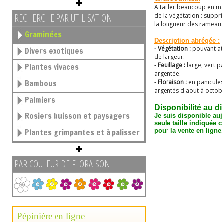
A tailler beaucoup en ma
RECHERCHE PAR UTILISATION
de la végétation : supp
la longueur des rameau
Graminées
Description abrégée :
- Végétation :
pouvant at
Divers exotiques
de largeur.
- Feuillage :
large, vert 
Plantes vivaces
argentée.
Bambous
- Floraison :
en panicule
argentés d'aout à octob
Palmiers
Disponibilité au d
Rosiers buisson et paysagers
Je suis disponible au
seule taille
indiquée c
Plantes grimpantes et à palisser
pour la vente en ligne
PAR COULEUR DE FLORAISON
Pépinière en ligne