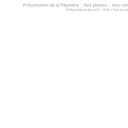
Présentation de la Pépinière
Nos plantes
Nos con
|
|
© Pépinières de Kerzarc'h - 2026
|
Plan du sit