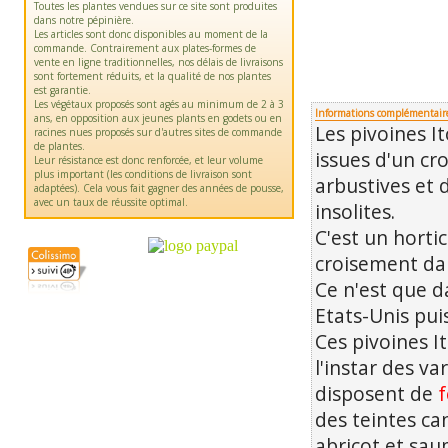
Toutes les plantes vendues sur ce site sont produites
dans notre pépinière.
Les articles sont donc disponibles au moment de la
commande. Contrairement aux plates-formes de
vente en ligne traditionnelles, nos délais de livraisons
sont fortement réduits, et la qualité de nos plantes
est garantie.
Les végétaux proposés sont agés au minimum de 2 à 3
Informations complémentair
ans, en opposition aux jeunes plants en godets ou en
Les pivoines I
racines nues proposés sur d'autres sites de commande
de plantes.
issues d'un cr
Leur résistance est donc renforcée, et leur volume
plus important (les conditions de livraison sont
arbustives et 
adaptées). Cela vous fait gagner des années de pousse,
avec un taux de réussite optimal.
insolites.
C'est un horti
croisement da
Ce n'est que d
Etats-Unis pui
Ces pivoines I
l'instar des va
disposent de
f
des teintes ca
abricot et sau