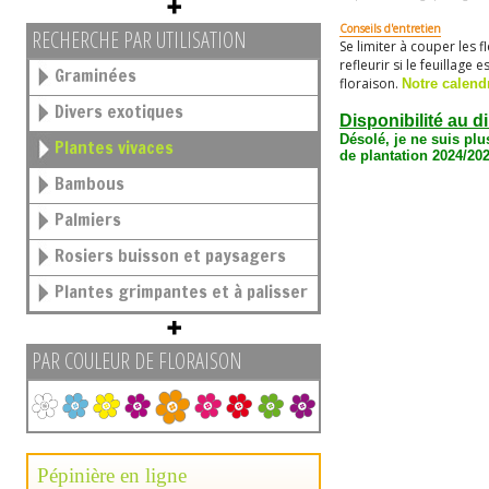
Conseils d'entretien
RECHERCHE PAR UTILISATION
Se limiter à couper les f
refleurir si le feuillage
Graminées
floraison.
Notre calendr
Divers exotiques
Disponibilité au d
Désolé, je ne suis plu
Plantes vivaces
de plantation 2024/202
Bambous
Palmiers
Rosiers buisson et paysagers
Plantes grimpantes et à palisser
PAR COULEUR DE FLORAISON
Pépinière en ligne