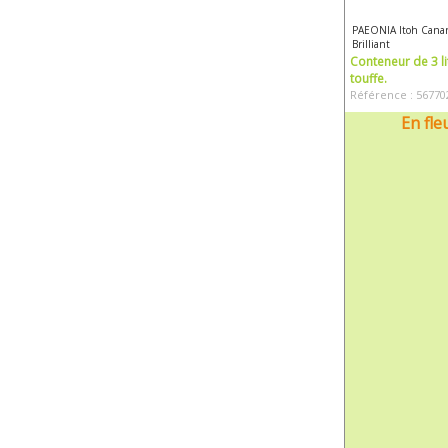
PAEONIA Itoh Cana
Brilliant
Conteneur de 3 li
touffe.
Référence : 56770
En fle