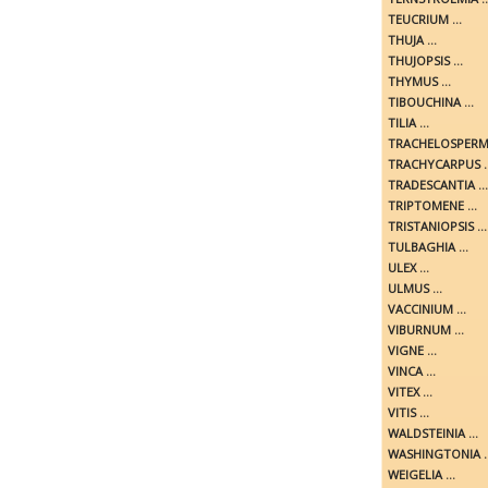
TEUCRIUM ...
THUJA ...
THUJOPSIS ...
THYMUS ...
TIBOUCHINA ...
TILIA ...
TRACHELOSPERMU
TRACHYCARPUS ..
TRADESCANTIA ...
TRIPTOMENE ...
TRISTANIOPSIS ...
TULBAGHIA ...
ULEX ...
ULMUS ...
VACCINIUM ...
VIBURNUM ...
VIGNE ...
VINCA ...
VITEX ...
VITIS ...
WALDSTEINIA ...
WASHINGTONIA ..
WEIGELIA ...