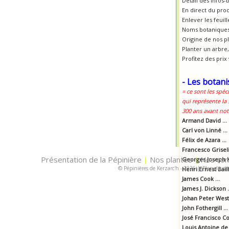
Détail des infos-
En direct du pro
Enlever les feui
Noms botaniques
Origine de nos p
Planter un arbre, 
Profitez des prix
- Les botani
= ce sont les spéc
qui représente la
300 ans avant notr
Armand David ...
Carl von Linné ...
Félix de Azara ...
Francesco Griselin
Présentation de la Pépinière
Nos plantes
Nos con
|
Georges Joseph K
|
© Pépinières de Kerzarc'h - 2026
|
Plan du sit
Henri Ernest Baill
James Cook ...
James J. Dickson .
Johan Peter Westr
John Fothergill ...
José Francisco Cor
Louis Antoine de 