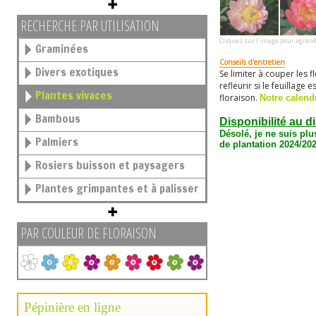
RECHERCHE PAR UTILISATION
Cliquez sur l'image pour agrand
Graminées
Conseils d'entretien
Divers exotiques
Se limiter à couper les f
refleurir si le feuillage
Plantes vivaces
floraison.
Notre calendr
Bambous
Disponibilité au d
Désolé, je ne suis plu
Palmiers
de plantation 2024/202
Rosiers buisson et paysagers
Plantes grimpantes et à palisser
PAR COULEUR DE FLORAISON
Pépinière en ligne