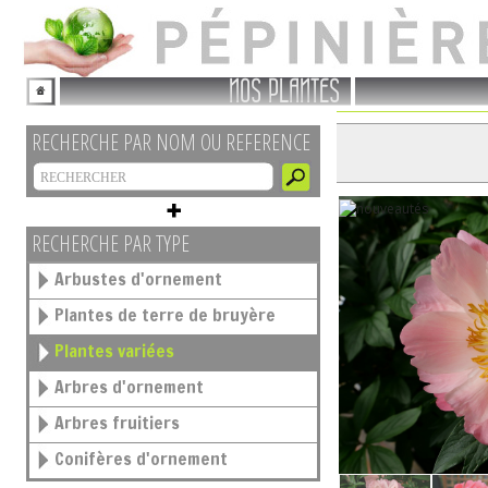
NOS PLANTES
RECHERCHE PAR NOM OU REFERENCE
RECHERCHE PAR TYPE
Arbustes d'ornement
Plantes de terre de bruyère
Plantes variées
Arbres d'ornement
Arbres fruitiers
Conifères d'ornement