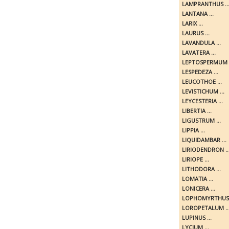
LAMPRANTHUS ..
LANTANA ...
LARIX ...
LAURUS ...
LAVANDULA ...
LAVATERA ...
LEPTOSPERMUM .
LESPEDEZA ...
LEUCOTHOE ...
LEVISTICHUM ...
LEYCESTERIA ...
LIBERTIA ...
LIGUSTRUM ...
LIPPIA ...
LIQUIDAMBAR ...
LIRIODENDRON ..
LIRIOPE ...
LITHODORA ...
LOMATIA ...
LONICERA ...
LOPHOMYRTHUS .
LOROPETALUM ..
LUPINUS ...
LYCIUM ...