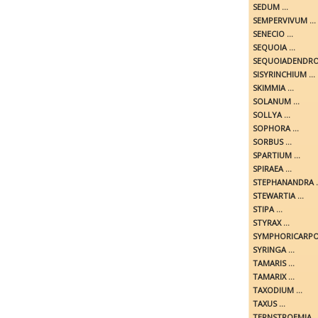
SEDUM ...
SEMPERVIVUM ...
SENECIO ...
SEQUOIA ...
SEQUOIADENDRON
SISYRINCHIUM ...
SKIMMIA ...
SOLANUM ...
SOLLYA ...
SOPHORA ...
SORBUS ...
SPARTIUM ...
SPIRAEA ...
STEPHANANDRA ..
STEWARTIA ...
STIPA ...
STYRAX ...
SYMPHORICARPOS
SYRINGA ...
TAMARIS ...
TAMARIX ...
TAXODIUM ...
TAXUS ...
TERNSTROEMIA ..