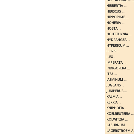
HIBBERTIA ...
HIBISCUS ...
HIPPOPHAE ...
HOHERIA ...
HOSTA ...
HOUTTUYNIA ...
HYDRANGEA ...
HYPERICUM ...
IBERIS ...
ILEX ...
IMPERATA ...
INDIGOFERA ...
ITEA ...
JASMINUM ...
JUGLANS ...
JUNIPERUS ...
KALMIA ...
KERRIA ...
KNIPHOFIA ...
KOELREUTERIA ...
KOLWITZIA ...
LABURNUM ...
LAGERSTROEMIA .