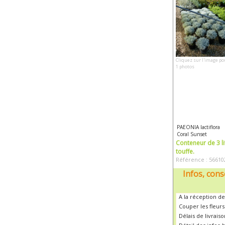
Cliquez sur l'image po
1 photos
PAEONIA lactiflora
Coral Sunset
Conteneur de 3 li
touffe.
Référence : 56610
Infos, cons
A la réception de
Couper les fleur
Délais de livrais