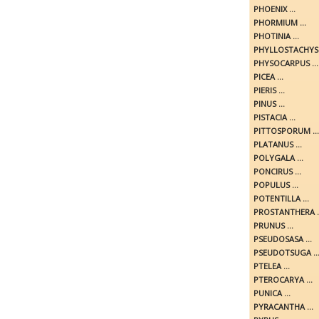
PHOENIX ...
PHORMIUM ...
PHOTINIA ...
PHYLLOSTACHYS .
PHYSOCARPUS ...
PICEA ...
PIERIS ...
PINUS ...
PISTACIA ...
PITTOSPORUM ...
PLATANUS ...
POLYGALA ...
PONCIRUS ...
POPULUS ...
POTENTILLA ...
PROSTANTHERA ..
PRUNUS ...
PSEUDOSASA ...
PSEUDOTSUGA ..
PTELEA ...
PTEROCARYA ...
PUNICA ...
PYRACANTHA ...