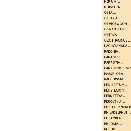
NERIUM ...
NOISETIER ...
OLEA ...
OLEARIA ...
OPHIOPOGON ...
OSMANTHUS ...
OSTRYA ...
OZOTHAMNUS ...
PACHYSANDRA ...
PAEONIA ...
PARAHEBE ...
PARROTIA ...
PARTHENOCISSUS 
PASSIFLORA ...
PAULOWNIA ...
PENNISETUM ...
PENSTEMON ...
PERNETTYA ...
PEROVSKIA ...
PHELLODENDRON 
PHILADELPHUS ...
PHILLYREA ...
PHLOMIS ...
PHLOX ...