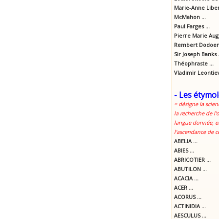
Marie-Anne Libert
McMahon ...
Paul Farges ...
Pierre Marie Aug
Rembert Dodoens
Sir Joseph Banks .
Théophraste ...
Vladimir Leontie
- Les étymol
= désigne la scien
la recherche de l'
langue donnée, et
l'ascendance de c
ABELIA ...
ABIES ...
ABRICOTIER ...
ABUTILON ...
ACACIA ...
ACER ...
ACORUS ...
ACTINIDIA ...
AESCULUS ...