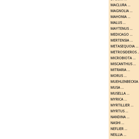
MACLURA ...
MAGNOLIA ...
MAHONIA ...
MALUS ...
MAYTENUS ...
MEDICAGO ...
MERTENSIA ...
METASEQUOIA ...
METROSIDEROS ..
MICROBIOTA ...
MISCANTHUS ...
MITRARIA ...
MORUS ...
MUEHLENBECKIA .
MUSA ...
MUSELLA ...
MYRICA ...
MYRTILLIER ...
MYRTUS ...
NANDINA ...
NASHI ...
NEFLIER ...
NEILLIA ...