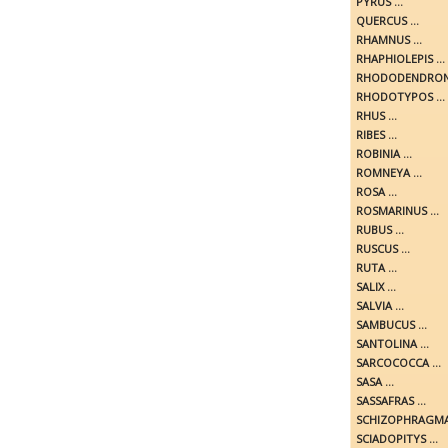
PYRUS ...
QUERCUS ...
RHAMNUS ...
RHAPHIOLEPIS ...
RHODODENDRON 
RHODOTYPOS ...
RHUS ...
RIBES ...
ROBINIA ...
ROMNEYA ...
ROSA ...
ROSMARINUS ...
RUBUS ...
RUSCUS ...
RUTA ...
SALIX ...
SALVIA ...
SAMBUCUS ...
SANTOLINA ...
SARCOCOCCA ...
SASA ...
SASSAFRAS ...
SCHIZOPHRAGMA 
SCIADOPITYS ...