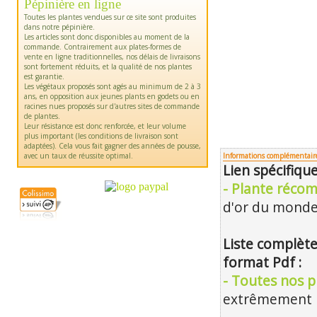
Pépinière en ligne
Toutes les plantes vendues sur ce site sont produites
dans notre pépinière.
Les articles sont donc disponibles au moment de la
commande. Contrairement aux plates-formes de
vente en ligne traditionnelles, nos délais de livraisons
sont fortement réduits, et la qualité de nos plantes
est garantie.
Les végétaux proposés sont agés au minimum de 2 à 3
ans, en opposition aux jeunes plants en godets ou en
racines nues proposés sur d'autres sites de commande
de plantes.
Leur résistance est donc renforcée, et leur volume
plus important (les conditions de livraison sont
adaptées). Cela vous fait gagner des années de pousse,
avec un taux de réussite optimal.
Informations complémentair
Lien spécifiq
- Plante réco
d'or du monde
Liste complète
format Pdf :
- Toutes nos pl
extrêmement m