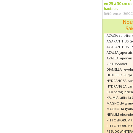
en 25 à 30 cm de
hauteur.
Référence : 30920
Nouv
Sai
ACACIA cultrifor
AGAPANTHUS Ge
AGAPANTHUS Po
AZALEA japonais
AZALEA japonais
CISTUS violet
DIANELLA revolut
HEBE Blue Surpr
HYDRANGEA panic
HYDRANGEA panic
ILEX paraguarien
KALMIA latifolia
MAGNOLIA grandi
MAGNOLIA grandi
NERIUM oleande
PITTOSPORUM te
PITTOSPORUM te
PSEUDOWINTERA a