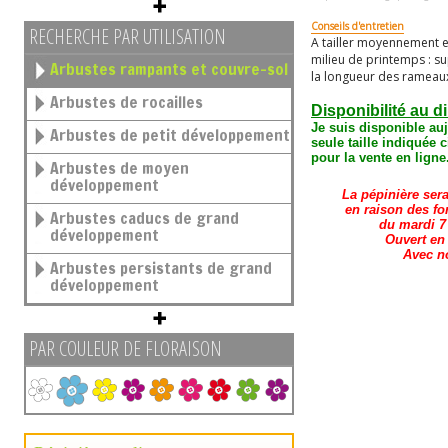
Conseils d'entretien
RECHERCHE PAR UTILISATION
A tailler moyennement e
milieu de printemps : 
Arbustes rampants et couvre-sol
la longueur des rameau
Arbustes de rocailles
Disponibilité au d
Je suis disponible au
Arbustes de petit développement
seule taille
indiquée c
pour la vente en ligne
Arbustes de moyen
développement
La pépinière ser
en raison des fo
Arbustes caducs de grand
du mardi 7 
développement
Ouvert en
Avec n
Arbustes persistants de grand
développement
PAR COULEUR DE FLORAISON