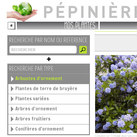
NOS PLANTES
RECHERCHE PAR NOM OU REFERENCE
RECHERCHE PAR TYPE
Arbustes d'ornement
Plantes de terre de bruyère
Plantes variées
Arbres d'ornement
Arbres fruitiers
Conifères d'ornement
Cliquez sur l'image pour agrand