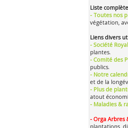
Liste complète
- Toutes nos p
végétation, ave
Liens divers ut
- Société Roya
plantes.
- Comité des P
publics.
- Notre calendr
et de la longév
- Plus de plan
atout économiq
- Maladies & r
- Orga Arbres 
plantations, d