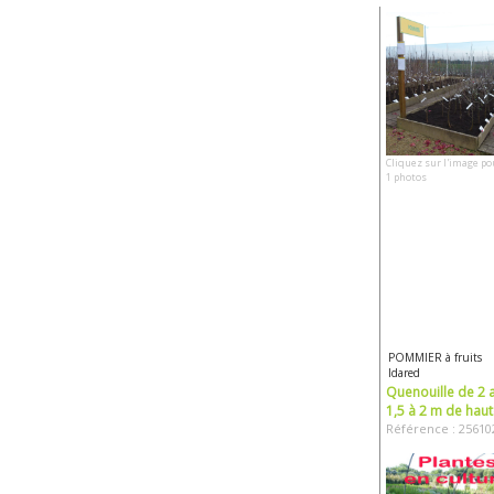
Cliquez sur l'image po
1 photos
POMMIER à fruits
Idared
Quenouille de 2 
1,5 à 2 m de haut
Référence : 25610