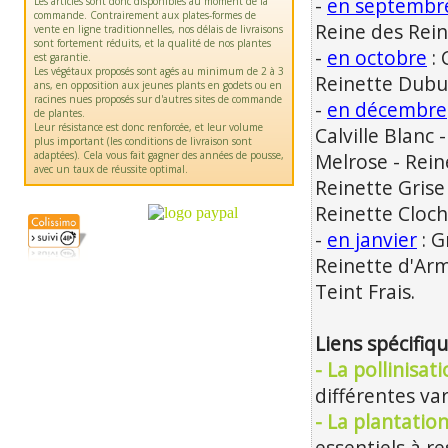
-
en septembr
Les articles sont donc disponibles au moment de la
commande. Contrairement aux plates-formes de
Reine des Rein
vente en ligne traditionnelles, nos délais de livraisons
sont fortement réduits, et la qualité de nos plantes
-
en octobre
: 
est garantie.
Les végétaux proposés sont agés au minimum de 2 à 3
Reinette Dubu
ans, en opposition aux jeunes plants en godets ou en
racines nues proposés sur d'autres sites de commande
-
en décembre
de plantes.
Leur résistance est donc renforcée, et leur volume
Calville Blanc 
plus important (les conditions de livraison sont
adaptées). Cela vous fait gagner des années de pousse,
Melrose - Rein
avec un taux de réussite optimal.
Reinette Grise
Reinette Cloch
-
en janvier
: G
Reinette d'Ar
Teint Frais.
Liens spécifiq
- La pollinisat
différentes var
- La plantation