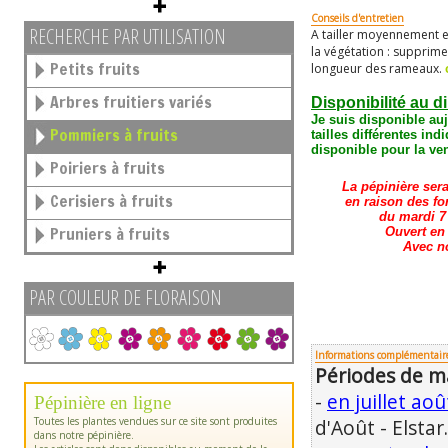
Conseils d'entretien
RECHERCHE PAR UTILISATION
A tailler moyennement e
la végétation : supprim
Petits fruits
longueur des rameaux.
Arbres fruitiers variés
Disponibilité au d
Je suis disponible au
Pommiers à fruits
tailles différentes
indi
disponible pour la ven
Poiriers à fruits
La pépinière ser
Cerisiers à fruits
en raison des fo
du mardi 7 
Pruniers à fruits
Ouvert en
Avec n
PAR COULEUR DE FLORAISON
Informations complémentair
Périodes de ma
-
en juillet aoû
Pépinière en ligne
Toutes les plantes vendues sur ce site sont produites
d'Août - Elstar.
dans notre pépinière.