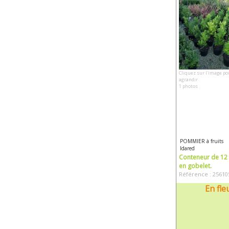
Cliquez sur l'image po
agrandir
1 photos
POMMIER à fruits
Idared
Conteneur de 12 l
en gobelet.
Référence : 25610
En fle