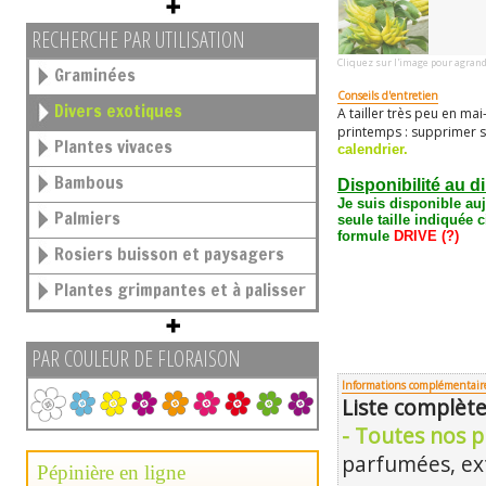
RECHERCHE PAR UTILISATION
Cliquez sur l'image pour agrand
Graminées
Conseils d'entretien
Divers exotiques
A tailler très peu en mai
printemps : supprimer s
Plantes vivaces
calendrier.
Bambous
Disponibilité au d
Je suis disponible au
Palmiers
seule taille
indiquée c
formule
DRIVE (?)
Rosiers buisson et paysagers
Plantes grimpantes et à palisser
PAR COULEUR DE FLORAISON
Informations complémentair
Liste complète
- Toutes nos p
parfumées, e
Pépinière en ligne