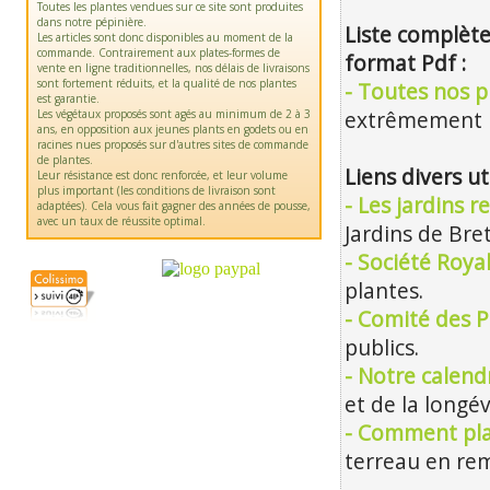
Toutes les plantes vendues sur ce site sont produites
dans notre pépinière.
Liste complète
Les articles sont donc disponibles au moment de la
commande. Contrairement aux plates-formes de
format Pdf :
vente en ligne traditionnelles, nos délais de livraisons
sont fortement réduits, et la qualité de nos plantes
- Toutes nos pl
est garantie.
Les végétaux proposés sont agés au minimum de 2 à 3
extrêmement m
ans, en opposition aux jeunes plants en godets ou en
racines nues proposés sur d'autres sites de commande
de plantes.
Liens divers ut
Leur résistance est donc renforcée, et leur volume
plus important (les conditions de livraison sont
- Les jardins 
adaptées). Cela vous fait gagner des années de pousse,
avec un taux de réussite optimal.
Jardins de Bre
- Société Roya
plantes.
- Comité des P
publics.
- Notre calendr
et de la longév
- Comment pla
terreau en rem