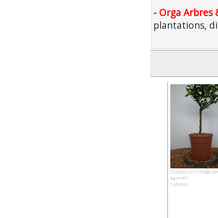
- Orga Arbres 
plantations, d
Cliquez sur l'image po
agrandir
1 photos