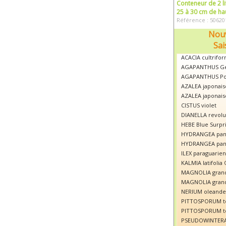
Conteneur de 2 li
25 à 30 cm de ha
Référence : 50620
Nouv
Sai
ACACIA cultrifor
AGAPANTHUS Ge
AGAPANTHUS Po
AZALEA japonais
AZALEA japonais
CISTUS violet
DIANELLA revolut
HEBE Blue Surpr
HYDRANGEA panic
HYDRANGEA panic
ILEX paraguarien
KALMIA latifolia
MAGNOLIA grandi
MAGNOLIA grandi
NERIUM oleande
PITTOSPORUM te
PITTOSPORUM te
PSEUDOWINTERA a