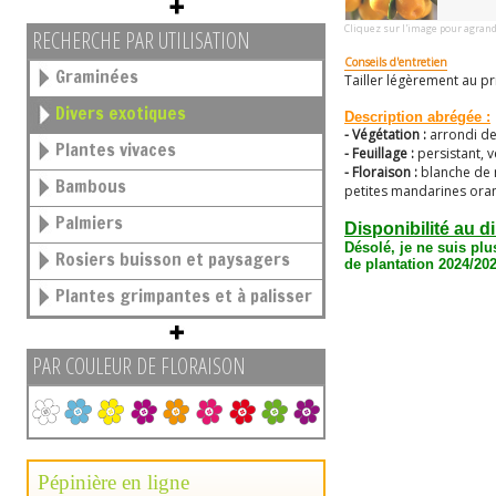
Cliquez sur l'image pour agrand
RECHERCHE PAR UTILISATION
Conseils d'entretien
Graminées
Tailler légèrement au p
Divers exotiques
Description abrégée :
- Végétation :
arrondi de
Plantes vivaces
- Feuillage :
persistant, v
- Floraison :
blanche de 
Bambous
petites mandarines ora
Palmiers
Disponibilité au d
Désolé, je ne suis plu
Rosiers buisson et paysagers
de plantation 2024/202
Plantes grimpantes et à palisser
PAR COULEUR DE FLORAISON
Pépinière en ligne