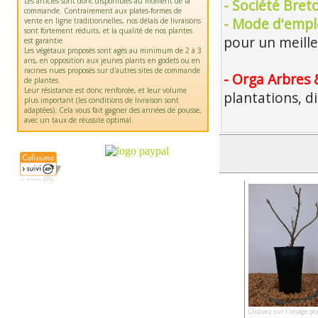
Les articles sont donc disponibles au moment de la
- Société Bre
commande. Contrairement aux plates-formes de
- Mode d'emplo
vente en ligne traditionnelles, nos délais de livraisons
sont fortement réduits, et la qualité de nos plantes
pour un meille
est garantie.
Les végétaux proposés sont agés au minimum de 2 à 3
ans, en opposition aux jeunes plants en godets ou en
racines nues proposés sur d'autres sites de commande
- Orga Arbres 
de plantes.
Leur résistance est donc renforcée, et leur volume
plantations, d
plus important (les conditions de livraison sont
adaptées). Cela vous fait gagner des années de pousse,
avec un taux de réussite optimal.
Cliquez sur l'image po