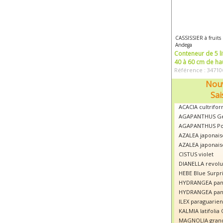
CASSISSIER à fruits
Andega
Conteneur de 5 li
40 à 60 cm de ha
Référence : 34710
Nouv
Sai
ACACIA cultrifor
AGAPANTHUS Ge
AGAPANTHUS Po
AZALEA japonais
AZALEA japonais
CISTUS violet
DIANELLA revolut
HEBE Blue Surpr
HYDRANGEA panic
HYDRANGEA panic
ILEX paraguarien
KALMIA latifolia
MAGNOLIA grandi