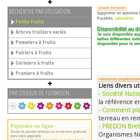
Conseils d'entretien
RECHERCHE PAR UTILISATION
Supprimer en automne l
fructifiés.
calendrier.
Petits fruits
Disponibilité au d
Arbres fruitiers variés
Je suis disponible au
tailles différentes
indi
Pommiers à fruits
disponible pour la ven
Poiriers à fruits
Cerisiers à fruits
Pruniers à fruits
Informations complémentair
Liens divers ut
PAR COULEUR DE FLORAISON
- Société Nati
la référence en
- Comment pla
terreau en rem
- FREDON Bret
Pépinière en ligne
Toutes les plantes vendues sur ce site sont produites
Organismes Nu
dans notre pépinière.