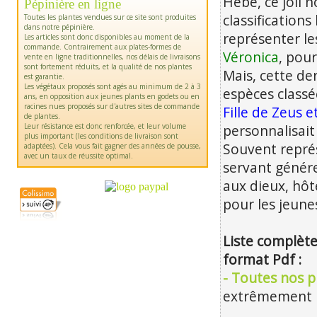
Hebe, ce joli 
Pépinière en ligne
classification
Toutes les plantes vendues sur ce site sont produites
dans notre pépinière.
représenter le
Les articles sont donc disponibles au moment de la
commande. Contrairement aux plates-formes de
Véronica
, pou
vente en ligne traditionnelles, nos délais de livraisons
sont fortement réduits, et la qualité de nos plantes
Mais, cette de
est garantie.
Les végétaux proposés sont agés au minimum de 2 à 3
espèces classé
ans, en opposition aux jeunes plants en godets ou en
racines nues proposés sur d'autres sites de commande
Fille de Zeus 
de plantes.
Leur résistance est donc renforcée, et leur volume
personnalisait
plus important (les conditions de livraison sont
Souvent représ
adaptées). Cela vous fait gagner des années de pousse,
avec un taux de réussite optimal.
servant génér
aux dieux, hôt
pour les jeunes
Liste complète
format Pdf :
- Toutes nos pl
extrêmement m