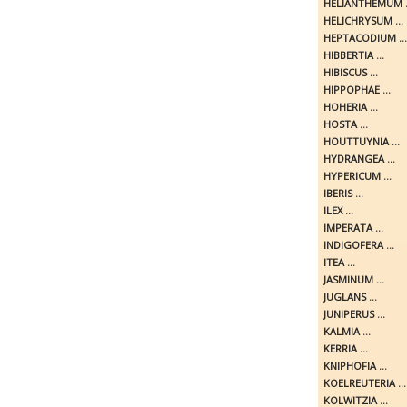
HELIANTHEMUM .
HELICHRYSUM ...
HEPTACODIUM ...
HIBBERTIA ...
HIBISCUS ...
HIPPOPHAE ...
HOHERIA ...
HOSTA ...
HOUTTUYNIA ...
HYDRANGEA ...
HYPERICUM ...
IBERIS ...
ILEX ...
IMPERATA ...
INDIGOFERA ...
ITEA ...
JASMINUM ...
JUGLANS ...
JUNIPERUS ...
KALMIA ...
KERRIA ...
KNIPHOFIA ...
KOELREUTERIA ...
KOLWITZIA ...