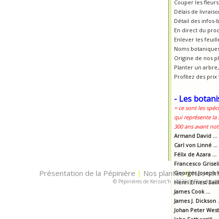
Couper les fleur
Délais de livrais
Détail des infos-
En direct du pro
Enlever les feui
Noms botaniques
Origine de nos p
Planter un arbre, 
Profitez des prix
- Les botani
= ce sont les spéc
qui représente la
300 ans avant notr
Armand David ...
Carl von Linné ...
Félix de Azara ...
Francesco Griselin
Présentation de la Pépinière
Nos plantes
Nos con
|
Georges Joseph K
|
© Pépinières de Kerzarc'h - 2026
|
Plan du sit
Henri Ernest Baill
James Cook ...
James J. Dickson .
Johan Peter Westr