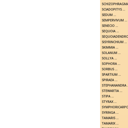
SCHIZOPHRAGMA 
SCIADOPITYS ...
SEDUM ...
SEMPERVIVUM ...
SENECIO ...
SEQUOIA ...
SEQUOIADENDRON
SISYRINCHIUM ...
SKIMMIA ...
SOLANUM ...
SOLLYA ...
SOPHORA ...
SORBUS ...
SPARTIUM ...
SPIRAEA ...
STEPHANANDRA ..
STEWARTIA ...
STIPA ...
STYRAX ...
SYMPHORICARPOS
SYRINGA ...
TAMARIS ...
TAMARIX ...