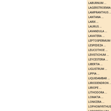
LABURNUM ...
LAGERSTROEMIA .
LAMPRANTHUS ..
LANTANA ...
LARIX ...
LAURUS ...
LAVANDULA ...
LAVATERA ...
LEPTOSPERMUM .
LESPEDEZA ...
LEUCOTHOE ...
LEVISTICHUM ...
LEYCESTERIA ...
LIBERTIA ...
LIGUSTRUM ...
LIPPIA ...
LIQUIDAMBAR ...
LIRIODENDRON ..
LIRIOPE ...
LITHODORA ...
LOMATIA ...
LONICERA ...
LOPHOMYRTHUS .