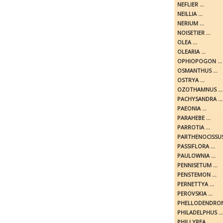
NEFLIER ...
NEILLIA ...
NERIUM ...
NOISETIER ...
OLEA ...
OLEARIA ...
OPHIOPOGON ...
OSMANTHUS ...
OSTRYA ...
OZOTHAMNUS ...
PACHYSANDRA ...
PAEONIA ...
PARAHEBE ...
PARROTIA ...
PARTHENOCISSUS 
PASSIFLORA ...
PAULOWNIA ...
PENNISETUM ...
PENSTEMON ...
PERNETTYA ...
PEROVSKIA ...
PHELLODENDRON 
PHILADELPHUS ...
PHILLYREA ...