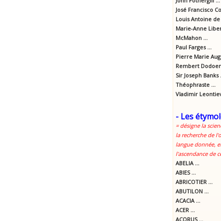
John Fothergill ...
José Francisco Cor
Louis Antoine de 
Marie-Anne Libert
McMahon ...
Paul Farges ...
Pierre Marie Aug
Rembert Dodoens
Sir Joseph Banks .
Théophraste ...
Vladimir Leontie
- Les étymol
= désigne la scien
la recherche de l'
langue donnée, et
l'ascendance de c
ABELIA ...
ABIES ...
ABRICOTIER ...
ABUTILON ...
ACACIA ...
ACER ...
ACORUS ...