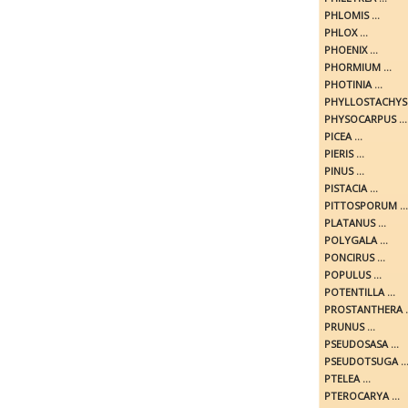
PHLOMIS ...
PHLOX ...
PHOENIX ...
PHORMIUM ...
PHOTINIA ...
PHYLLOSTACHYS .
PHYSOCARPUS ...
PICEA ...
PIERIS ...
PINUS ...
PISTACIA ...
PITTOSPORUM ...
PLATANUS ...
POLYGALA ...
PONCIRUS ...
POPULUS ...
POTENTILLA ...
PROSTANTHERA ..
PRUNUS ...
PSEUDOSASA ...
PSEUDOTSUGA ..
PTELEA ...
PTEROCARYA ...