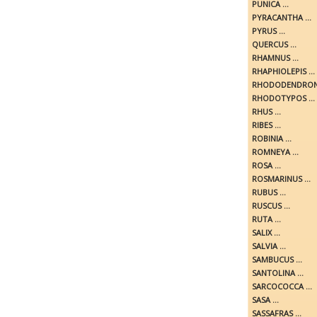
PUNICA ...
PYRACANTHA ...
PYRUS ...
QUERCUS ...
RHAMNUS ...
RHAPHIOLEPIS ...
RHODODENDRON 
RHODOTYPOS ...
RHUS ...
RIBES ...
ROBINIA ...
ROMNEYA ...
ROSA ...
ROSMARINUS ...
RUBUS ...
RUSCUS ...
RUTA ...
SALIX ...
SALVIA ...
SAMBUCUS ...
SANTOLINA ...
SARCOCOCCA ...
SASA ...
SASSAFRAS ...