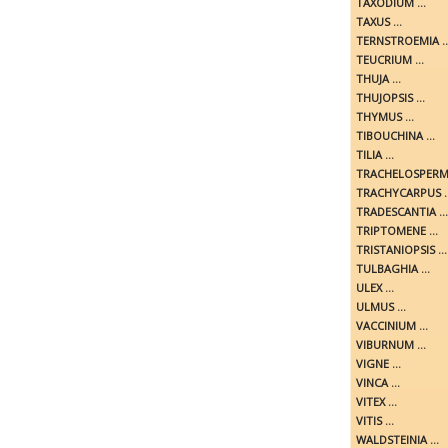
TAXODIUM ...
TAXUS ...
TERNSTROEMIA ..
TEUCRIUM ...
THUJA ...
THUJOPSIS ...
THYMUS ...
TIBOUCHINA ...
TILIA ...
TRACHELOSPERMU
TRACHYCARPUS ..
TRADESCANTIA ...
TRIPTOMENE ...
TRISTANIOPSIS ...
TULBAGHIA ...
ULEX ...
ULMUS ...
VACCINIUM ...
VIBURNUM ...
VIGNE ...
VINCA ...
VITEX ...
VITIS ...
WALDSTEINIA ...