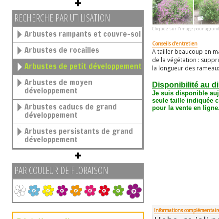
RECHERCHE PAR UTILISATION
Cliquez sur l'image pour agrand
Arbustes rampants et couvre-sol
Conseils d'entretien
Arbustes de rocailles
A tailler beaucoup en ma
de la végétation : supp
Arbustes de petit développement
la longueur des rameau
Arbustes de moyen
Disponibilité au d
développement
Je suis disponible au
seule taille
indiquée c
Arbustes caducs de grand
pour la vente en ligne
développement
Arbustes persistants de grand
développement
PAR COULEUR DE FLORAISON
Informations complémentair