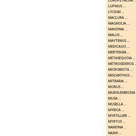
LOROPETALUM ..
LUPINUS ...
LYCIUM ...
MACLURA ...
MAGNOLIA ...
MAHONIA ...
MALUS ...
MAYTENUS ...
MEDICAGO ...
MERTENSIA ...
METASEQUOIA ...
METROSIDEROS ..
MICROBIOTA ...
MISCANTHUS ...
MITRARIA ...
MORUS ...
MUEHLENBECKIA .
MUSA ...
MUSELLA ...
MYRICA ...
MYRTILLIER ...
MYRTUS ...
NANDINA ...
NASHI ...