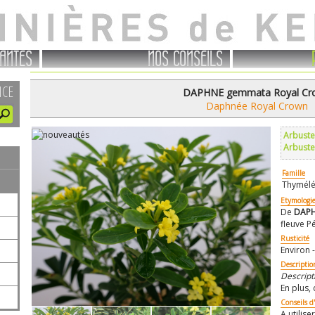
ANTES
NOS CONSEILS
NCE
DAPHNE gemmata Royal Cr
Daphnée Royal Crown
Arbuste
Arbuste
Famille
Thymélé
Etymologi
De
DAP
fleuve P
Rusticité
Environ -
Descriptio
Descripti
En plus, 
Conseils d'
A utilis