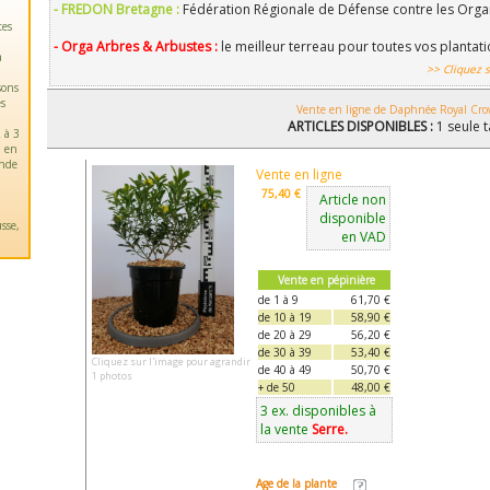
- FREDON Bretagne :
Fédération Régionale de Défense contre les Orga
tes
- Orga Arbres & Arbustes :
le meilleur terreau pour toutes vos plantat
a
>> Cliquez s
sons
es
Vente en ligne de Daphnée Royal Cr
ARTICLES DISPONIBLES :
1 seule t
 à 3
u en
ande
Vente en ligne
75,40 €
Article non
disponible
sse,
en VAD
Vente en pépinière
de 1 à 9
61,70 €
de 10 à 19
58,90 €
de 20 à 29
56,20 €
de 30 à 39
53,40 €
Cliquez sur l'image pour agrandir
de 40 à 49
50,70 €
1 photos
+ de 50
48,00 €
3 ex. disponibles à
la vente
Serre.
Age de la plante