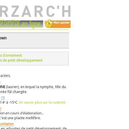
PÉPINIÈRE en ligne
own
s d'ornement
s de petit développement
acées.
e
HNE
(laurier), en lequel la nymphe, fille du
énée fût changée.
14º à -15ºC.
En savoir plus sur la rusticité.
n
on en cours d'élaboration...
c'est une plante mellifère.
utilisation
er en arbustes de petit développement, de