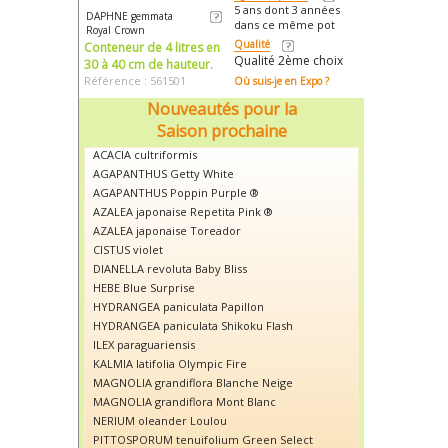
5 ans dont 3 années
DAPHNE gemmata
dans ce même pot
Royal Crown
Qualité
Conteneur de 4 litres en
Qualité 2ème choix
30 à 40 cm de hauteur.
Référence : 561501
Où suis-je en Expo ?
Nouveautés pour la
Saison prochaine
ACACIA cultriformis
AGAPANTHUS Getty White
AGAPANTHUS Poppin Purple ®
AZALEA japonaise Repetita Pink ®
AZALEA japonaise Toreador
CISTUS violet
DIANELLA revoluta Baby Bliss
HEBE Blue Surprise
HYDRANGEA paniculata Papillon
HYDRANGEA paniculata Shikoku Flash
ILEX paraguariensis
KALMIA latifolia Olympic Fire
MAGNOLIA grandiflora Blanche Neige
MAGNOLIA grandiflora Mont Blanc
NERIUM oleander Loulou
PITTOSPORUM tenuifolium Green Select