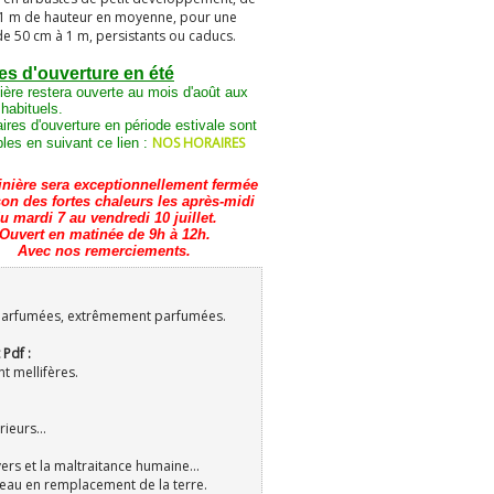
 1 m de hauteur en moyenne, pour une
de 50 cm à 1 m, persistants ou caducs.
es d'ouverture en été
ière restera ouverte au mois d'août aux
 habituels.
ires d'ouverture en période estivale sont
NOS HORAIRES
les en suivant ce lien :
inière sera exceptionnellement fermée
son des fortes chaleurs les après-midi
u mardi 7 au vendredi 10 juillet.
Ouvert en matinée de 9h à 12h.
Avec nos remerciements.
parfumées, extrêmement parfumées.
 Pdf :
t mellifères.
ieurs...
ers et la maltraitance humaine...
reau en remplacement de la terre.