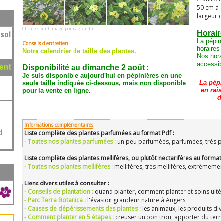
50 cm à
largeur 
Cliquez sur l'image pour agrandir
sol
Horair
La pépin
Conseils d'entretien
horaires
Notre calendrier de taille des plantes.
Nos hora
accessib
ment
Disponibilité au dimanche 2 août :
Je suis disponible aujourd'hui en pépinières en une
La pép
seule taille
indiquée ci-dessous
, mais non disponible
en rai
pour la vente en ligne.
d
Informations complémentaires
Liste complète des plantes parfumées au format Pdf :
- Toutes nos plantes parfumées :
un peu parfumées, parfumées, très 
Liste complète des plantes mellifères, ou plutôt nectarifères au format
- Toutes nos plantes mellifères :
mellifères, très mellifères, extrêmemen
Liens divers utiles à consulter :
- Conseils de plantation :
quand planter, comment planter et soins ultér
- Parc Terra Botanica :
l'évasion grandeur nature à Angers.
- Causes de dépérissements des plantes :
les animaux, les produits div
- Comment planter en 5 étapes :
creuser un bon trou, apporter du ter