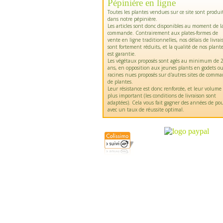
Pépinière en ligne
Toutes les plantes vendues sur ce site sont produi
dans notre pépinière.
Les articles sont donc disponibles au moment de l
commande. Contrairement aux plates-formes de
vente en ligne traditionnelles, nos délais de livrai
sont fortement réduits, et la qualité de nos plant
est garantie.
Les végétaux proposés sont agés au minimum de 2
ans, en opposition aux jeunes plants en godets o
racines nues proposés sur d'autres sites de comm
de plantes.
Leur résistance est donc renforcée, et leur volume
plus important (les conditions de livraison sont
adaptées). Cela vous fait gagner des années de pou
avec un taux de réussite optimal.