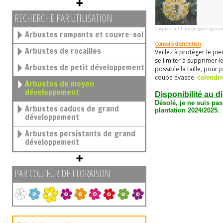
RECHERCHE PAR UTILISATION
Cliquez sur l'image pour agrand
Arbustes rampants et couvre-sol
Conseils d'entretien
Arbustes de rocailles
Veillez à protéger le pi
se limiter à supprimer l
Arbustes de petit développement
possible la taille, pour
coupe évasée.
calendri
Arbustes de moyen
développement
Disponibilité au d
Désolé, je ne suis pas
Arbustes caducs de grand
plantation 2024/2025.
développement
Arbustes persistants de grand
développement
PAR COULEUR DE FLORAISON