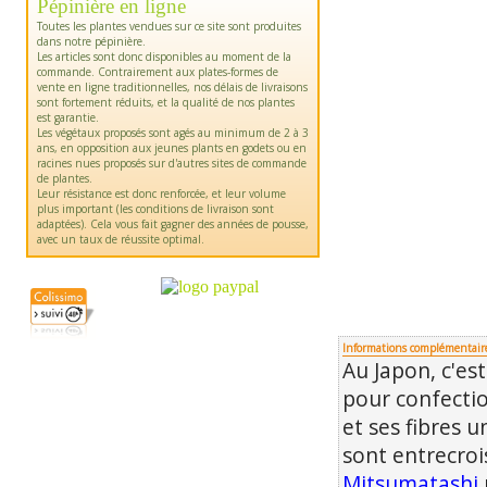
Pépinière en ligne
Toutes les plantes vendues sur ce site sont produites
dans notre pépinière.
Les articles sont donc disponibles au moment de la
commande. Contrairement aux plates-formes de
vente en ligne traditionnelles, nos délais de livraisons
sont fortement réduits, et la qualité de nos plantes
est garantie.
Les végétaux proposés sont agés au minimum de 2 à 3
ans, en opposition aux jeunes plants en godets ou en
racines nues proposés sur d'autres sites de commande
de plantes.
Leur résistance est donc renforcée, et leur volume
plus important (les conditions de livraison sont
adaptées). Cela vous fait gagner des années de pousse,
avec un taux de réussite optimal.
Informations complémentair
Au Japon, c'est
pour confecti
et ses fibres 
sont entrecroi
Mitsumatashi