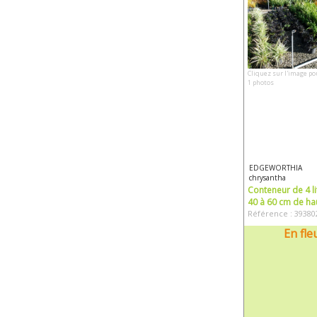
Cliquez sur l'image po
1 photos
EDGEWORTHIA
chrysantha
Conteneur de 4 li
40 à 60 cm de ha
Référence : 39380
En fle