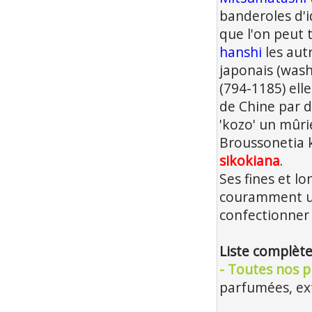
banderoles d'
que l'on peut
hanshi
les aut
japonais (wash
(794-1185) ell
de Chine par d
'kozo' un mûri
Broussonetia k
sikokiana
.
Ses fines et l
couramment ut
confectionner 
Liste complète
- Toutes nos p
parfumées, e