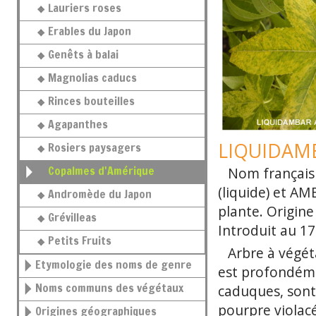
Lauriers roses
Erables du Japon
Genêts à balai
Magnolias caducs
Rinces bouteilles
Agapanthes
LIQUIDAMBA
Rosiers paysagers
Copalmes d'Amérique
Nom français
(liquide) et AM
Andromède du Japon
plante. Origine
Grévilleas
Introduit au 17
Petits Fruits
Arbre à végét
Etymologie des noms de genre
est profondémen
Noms communs des végétaux
caduques, sont 
pourpre violacé
Origines géographiques