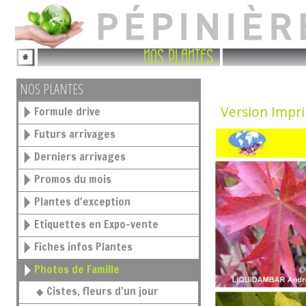
NOS PLANTES
NOS PLANTES
Version Impr
Formule drive
Futurs arrivages
Derniers arrivages
Promos du mois
Plantes d'exception
Etiquettes en Expo-vente
Fiches infos Plantes
Photos de Famille
Cistes, fleurs d'un jour