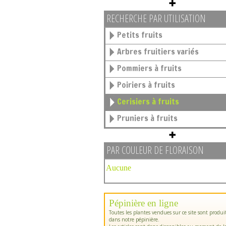
RECHERCHE PAR UTILISATION
Petits fruits
Arbres fruitiers variés
Pommiers à fruits
Poiriers à fruits
Cerisiers à fruits
Pruniers à fruits
PAR COULEUR DE FLORAISON
Aucune
Pépinière en ligne
Toutes les plantes vendues sur ce site sont produi
dans notre pépinière.