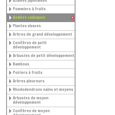
Azalées japonaises
Pommiers à fruits
Azalées caduques
Plantes vivaces
Arbres de grand développement
Conifères de petit
développement
Arbustes de petit développement
Bambous
Poiriers à fruits
Arbres pleureurs
Rhododendrons nains et moyens
Arbustes de moyen
développement
Conifères de moyen