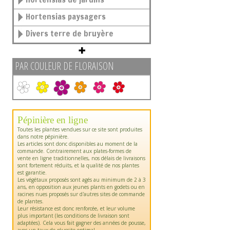
Hortensias paysagers
Divers terre de bruyère
PAR COULEUR DE FLORAISON
Pépinière en ligne
Toutes les plantes vendues sur ce site sont produites
dans notre pépinière.
Les articles sont donc disponibles au moment de la
commande. Contrairement aux plates-formes de
vente en ligne traditionnelles, nos délais de livraisons
sont fortement réduits, et la qualité de nos plantes
est garantie.
Les végétaux proposés sont agés au minimum de 2 à 3
ans, en opposition aux jeunes plants en godets ou en
racines nues proposés sur d'autres sites de commande
de plantes.
Leur résistance est donc renforcée, et leur volume
plus important (les conditions de livraison sont
adaptées). Cela vous fait gagner des années de pousse,