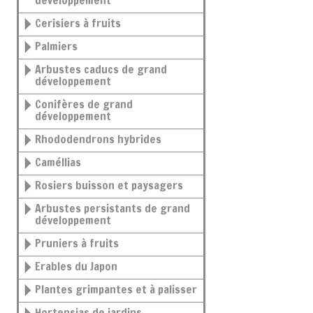
développement
Cerisiers à fruits
Palmiers
Arbustes caducs de grand
développement
Conifères de grand
développement
Rhododendrons hybrides
Caméllias
Rosiers buisson et paysagers
Arbustes persistants de grand
développement
Pruniers à fruits
Erables du Japon
Plantes grimpantes et à palisser
Hortensias de jardins