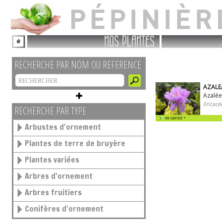
NOS PLANTES
RECHERCHE PAR NOM OU REFERENCE
AZALEA
Azalée
Ericacé
RECHERCHE PAR TYPE
en savoir +
Arbustes d'ornement
Plantes de terre de bruyère
Plantes variées
Arbres d'ornement
Arbres fruitiers
Conifères d'ornement