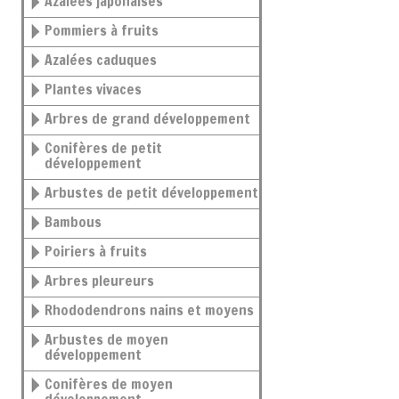
Azalées japonaises
Pommiers à fruits
Azalées caduques
Plantes vivaces
Arbres de grand développement
Conifères de petit
développement
Arbustes de petit développement
Bambous
Poiriers à fruits
Arbres pleureurs
Rhododendrons nains et moyens
Arbustes de moyen
développement
Conifères de moyen