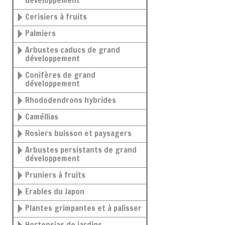
développement
Cerisiers à fruits
Palmiers
Arbustes caducs de grand
développement
Conifères de grand
développement
Rhododendrons hybrides
Caméllias
Rosiers buisson et paysagers
Arbustes persistants de grand
développement
Pruniers à fruits
Erables du Japon
Plantes grimpantes et à palisser
Hortensias de jardins