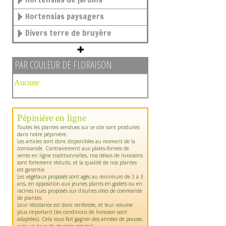
Hortensias paysagers
Divers terre de bruyère
PAR COULEUR DE FLORAISON
Aucune
Pépinière en ligne
Toutes les plantes vendues sur ce site sont produites
dans notre pépinière.
Les articles sont donc disponibles au moment de la
commande. Contrairement aux plates-formes de
vente en ligne traditionnelles, nos délais de livraisons
sont fortement réduits, et la qualité de nos plantes
est garantie.
Les végétaux proposés sont agés au minimum de 2 à 3
ans, en opposition aux jeunes plants en godets ou en
racines nues proposés sur d'autres sites de commande
de plantes.
Leur résistance est donc renforcée, et leur volume
plus important (les conditions de livraison sont
adaptées). Cela vous fait gagner des années de pousse,